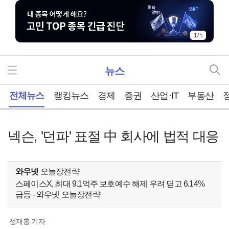
1
/
5
뉴스
홈
전체뉴스
랭킹뉴스
경제
증권
산업·IT
부동산
넥슨, '던파' 표절 中 회사에 법적 대응
와우넷
오늘장전략
스페이스X, 최대 9.1억주 보호예수 해제 우려 딛고 6.14%
급등 - 와우넷 오늘장전략
정재홍 기자