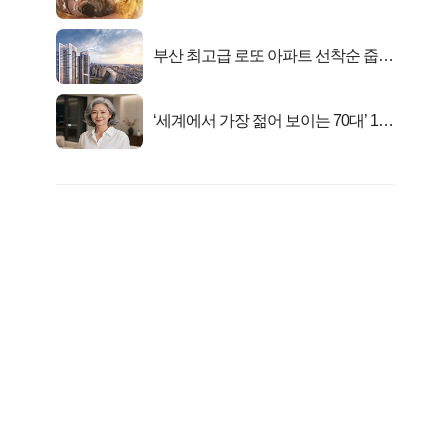
니라..
부산 최고급 로또 아파트 선착순 줍줍
떴다!
‘세계에서 가장 젊어 보이는 70대’ 1위
선정…