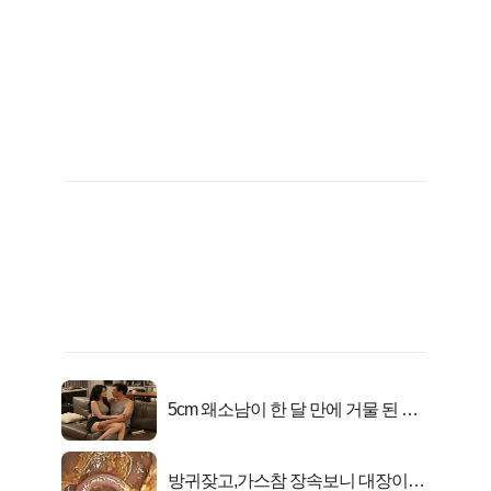
5cm 왜소남이 한 달 만에 거물 된 사
연
방귀잦고,가스참 장속보니 대장이아