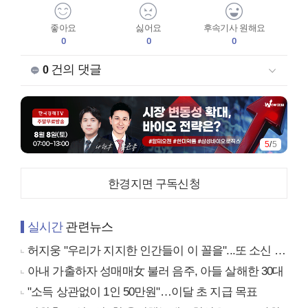
좋아요
싫어요
후속기사 원해요
0
0
0
건의 댓글
0
5
/
5
한경지면 구독신청
실시간
관련뉴스
허지웅 "우리가 지지한 인간들이 이 꼴을"...또 소신 발언
아내 가출하자 성매매女 불러 음주, 아들 살해한 30대
"소득 상관없이 1인 50만원"…이달 초 지급 목표