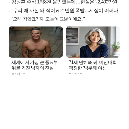
김원훈 주식 1억8천 올인했는데…현실은 '-2,400만원'
"우리 애 사진 왜 적어요?" 민원 폭발…세상이 어쩌다
"오래 참았죠? 자, 오늘이 그날이에요.."
세계에서 가장 큰 중요부
71세 민혜숙 씨, 미인대회
위를 가진 남자의 진실
평정한 ‘방부제 여신’
뉴스캐스트
뉴스캐스트