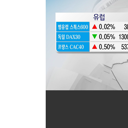
[할인50%] 한·미 투자 올인원 클래스
해외증시