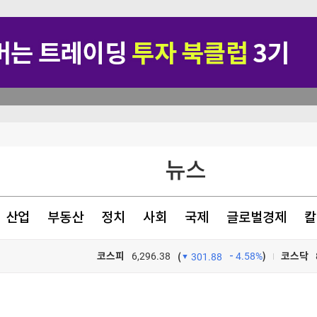
뉴스
산업
부동산
정치
사회
국제
글로벌경제
칼
 마케팅"
코스피
6,296.38
4.58%
)
코스닥
(
301.88
강세
TV프로그램
와우
길을 벗어난 자에게만 보인다··· 나미브 사막에서 찾은 위안 [서병철의 은퇴 후 잘사는 법]