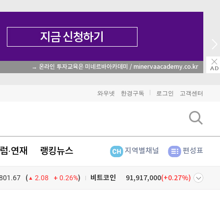
→ 온라인 투자교육은 미네르바아카데미 / minervaacademy.co.kr
와우넷
한경구독
로그인
고객센터
럼·연재
랭킹뉴스
지역별채널
편성표
비트코인
91,917,000
(
0.27%
)
801.67
0.26%
)
이더리움
2,708,000
(
1.5%
)
(
2.08
리플
1,489
(
-1.71%
)
넷
주식창