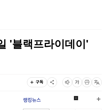
비트코인 캐시
304,400
(
0.07%
)
홈
AI추천
이오스
896
(
-0.45%
)
품
마켓이슈
특징주
이벤트
비트코인 골드
1,313
(
-763.82%
)
퀀텀
927
(
1.64%
)
4일 '블랙프라이데이'
이더리움 클래식
9,240
(
0.27%
)
비트코인
91,917,000
(
0.27%
)
구독
랭킹뉴스