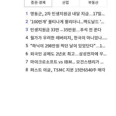
증권·경제
산업
부동산
1
영동군, 2차 민생지원금 내달 지급…17일부터 신청 접수
2
'100만개' 불티나게 팔리더니...맥도날드 '충주찰옥수수버거' 돌연 판매 종료
3
민생지원금 33만→35만원…추석 전 푼다
4
월가가 우려한 레버리지, 한국이 아니었나...'상황 인식' 못한 아셴브레너의 추락
5
"하닉이 298만원 찍던 날이 있었단다"…100만 클릭 '전래동화' 정체
6
외국인 공매도 2년來 최고…삼성전자에 무슨일이 [B급기자의 B급리포트]
7
마이크로소프트 vs IBM... 모건스탠리가 선택한 하이퍼스케일러 투자 유망주
8
퍼스트 이글, TSMC 지분 15만6540주 매각