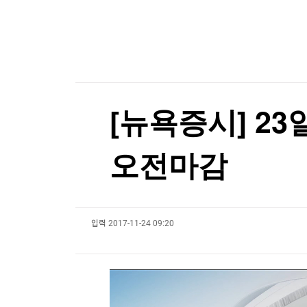
한국경제TV
뉴스홈
[포토+] 박정민, '멋짐 가득한 모습~'
머니팜 모닝라이브
증권
굿모닝 작전
금융
"나야, '흑백요리사' 시즌3"
오늘장 뭐사지?
부동산
[온에어] 뉴스플러스
[오후5시] 뉴스플러스
사회
온로드 (ON ROAD) 인사이트
글로벌경제
오미규와 입 맞추고, 온천에 몸 맡기고
[뉴욕증시] 23
랭킹뉴스
오미규와 입 맞추고, 온천에 몸 맡기고
오전마감
미네르바아카데미
증권 데이터
입력
2017-11-24 09:20
스페셜강의
특징주 뉴스
투자/재테크
매매신호 (랭킹100
부동산/세무
투자분석
산업
국내증시
[모집-3기-] 돈버는 트레이딩 투자 북클럽
환율