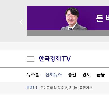
 꽝 없는 룰렛 이벤트
뉴스홈
전체뉴스
증권
경제
금융
오미규와 입 맞추고, 온천에 몸 맡기고
HOT
日정부, 韓 사진앱 '스노우'에 행정처분…"스텔스
"더워서 못살겠다" 극한 폭염에 냉방·선케어 株 
ON AIR
뉴스