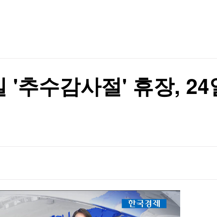
TV홈
무료방송
전체뉴스
증권
파트너스
경제
종목핫라인
추천 상
산업
경제
오늘의 
정치
생활경제
수익후기
국제
기업·CEO
이벤트
칼럼·연재
일 '추수감사절' 휴장, 2
특집방송
전체 프로그램
채널/편성
지역별채널
)
편성표