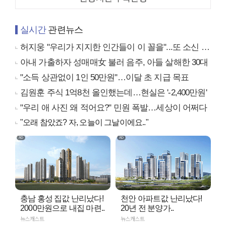
실시간
관련뉴스
허지웅 "우리가 지지한 인간들이 이 꼴을"...또 소신 발언
아내 가출하자 성매매女 불러 음주, 아들 살해한 30대
"소득 상관없이 1인 50만원"…이달 초 지급 목표
김원훈 주식 1억8천 올인했는데…현실은 '-2,400만원'
"우리 애 사진 왜 적어요?" 민원 폭발…세상이 어쩌다
"오래 참았죠? 자, 오늘이 그날이에요.."
충남 홍성 집값 난리났다!
천안 아파트값 난리났다!
2000만원으로 내집 마련..
20년 전 분양가..
뉴스캐스트
뉴스캐스트