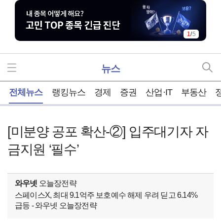
1
/
5
뉴스
홈
전체뉴스
랭킹뉴스
경제
증권
산업·IT
부동산
[미분양 공포 확산-②] 입주대기자 자
금지원 ‘필수’
와우넷
오늘장전략
스페이스X, 최대 9.1억주 보호예수 해제 우려 딛고 6.14%
급등 - 와우넷 오늘장전략