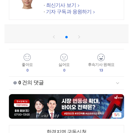
최신기사 보기
기자 구독과 응원하기
좋아요
싫어요
후속기사 원해요
0
0
13
건의 댓글
0
5
/
5
한경지면 구독신청