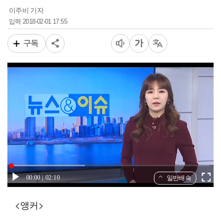
이주비 기자
2018-02-01 17:55
입력
구독
00:00
02:10
일반배속
<앵커>