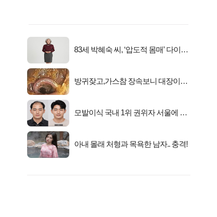
83세 박혜숙 씨, ‘압도적 몸매’ 다이어
트 신 등극
방귀잦고,가스참 장속보니 대장이아
니라..
모발이식 국내 1위 권위자 서울에 있
었다..
아내 몰래 처형과 목욕한 남자.. 충격!