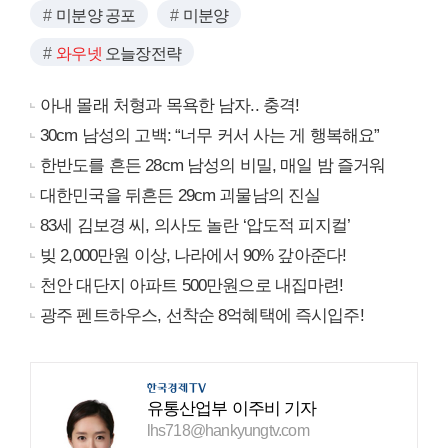
미분양 공포
미분양
와우넷
오늘장전략
아내 몰래 처형과 목욕한 남자.. 충격!
30cm 남성의 고백: “너무 커서 사는 게 행복해요”
한반도를 흔든 28cm 남성의 비밀, 매일 밤 즐거워
대한민국을 뒤흔든 29cm 괴물남의 진실
83세 김보경 씨, 의사도 놀란 ‘압도적 피지컬’
빚 2,000만원 이상, 나라에서 90% 갚아준다!
천안 대단지 아파트 500만원으로 내집마련!
광주 펜트하우스, 선착순 8억혜택에 즉시입주!
유통산업부 이주비 기자
lhs718@hankyungtv.com