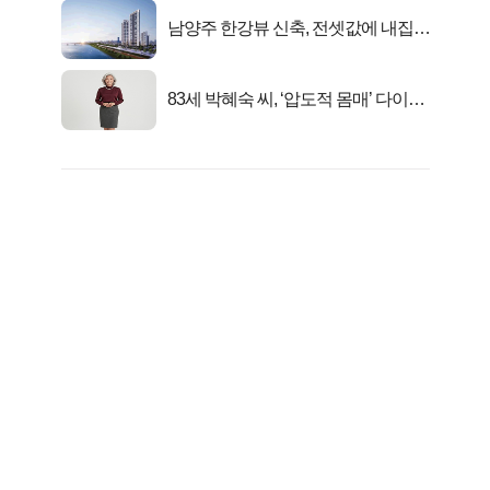
남양주 한강뷰 신축, 전셋값에 내집마
련!
83세 박혜숙 씨, ‘압도적 몸매’ 다이어
트 신 등극