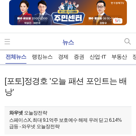
5
/
5
뉴스
홈
전체뉴스
랭킹뉴스
경제
증권
산업·IT
부동산
[포토]정경호 '오늘 패션 포인트는 배
낭'
와우넷
오늘장전략
스페이스X, 최대 9.1억주 보호예수 해제 우려 딛고 6.14%
급등 - 와우넷 오늘장전략