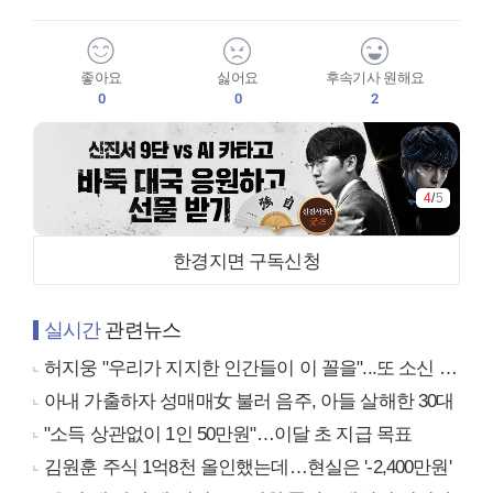
좋아요
싫어요
후속기사 원해요
0
0
2
4
/
5
한경지면 구독신청
실시간
관련뉴스
허지웅 "우리가 지지한 인간들이 이 꼴을"...또 소신 발언
아내 가출하자 성매매女 불러 음주, 아들 살해한 30대
"소득 상관없이 1인 50만원"…이달 초 지급 목표
김원훈 주식 1억8천 올인했는데…현실은 '-2,400만원'