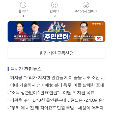
좋아요
싫어요
후속기사 원해요
1
0
1
5
/
5
한경지면 구독신청
실시간
관련뉴스
허지웅 "우리가 지지한 인간들이 이 꼴을"...또 소신 발언
아내 가출하자 성매매女 불러 음주, 아들 살해한 30대
"소득 상관없이 1인 50만원"…이달 초 지급 목표
김원훈 주식 1억8천 올인했는데…현실은 '-2,400만원'
"우리 애 사진 왜 적어요?" 민원 폭발…세상이 어쩌다