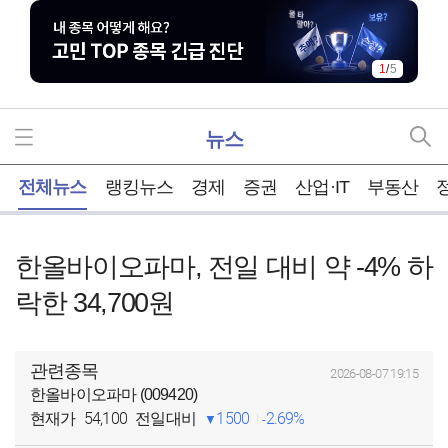
1
/
5
뉴스
홈
전체뉴스
랭킹뉴스
경제
증권
산업·IT
부동산
한올바이오파마, 전일 대비 약 -4% 하
락한 34,700원
관련종목
2026-08-07 19:15
한올바이오파마 (009420)
54,100
1500
2.69%
현재가
전일대비