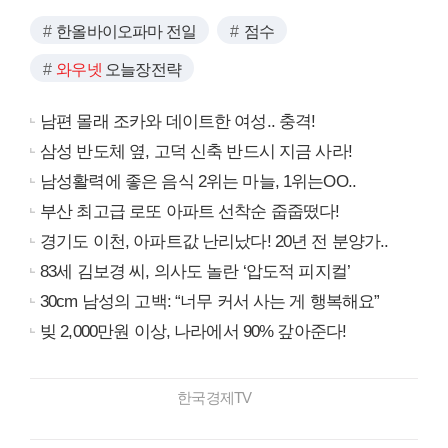
한올바이오파마 전일
점수
와우넷
오늘장전략
남편 몰래 조카와 데이트한 여성.. 충격!
삼성 반도체 옆, 고덕 신축 반드시 지금 사라!
남성활력에 좋은 음식 2위는 마늘, 1위는OO..
부산 최고급 로또 아파트 선착순 줍줍떴다!
경기도 이천, 아파트값 난리났다! 20년 전 분양가..
83세 김보경 씨, 의사도 놀란 ‘압도적 피지컬’
30cm 남성의 고백: “너무 커서 사는 게 행복해요”
빚 2,000만원 이상, 나라에서 90% 갚아준다!
한국경제TV