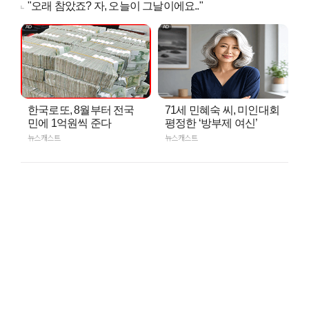
"오래 참았죠? 자, 오늘이 그날이에요.."
한국로또, 8월부터 전국
71세 민혜숙 씨, 미인대회
민에 1억원씩 준다
평정한 ‘방부제 여신’
뉴스캐스트
뉴스캐스트