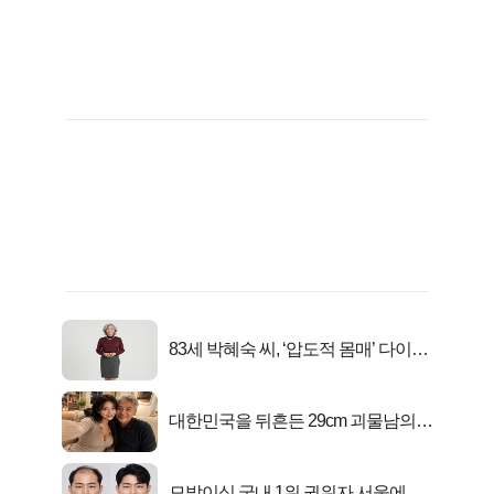
83세 박혜숙 씨, ‘압도적 몸매’ 다이어
트 신 등극
대한민국을 뒤흔든 29cm 괴물남의
진실
모발이식 국내 1위 권위자 서울에 있