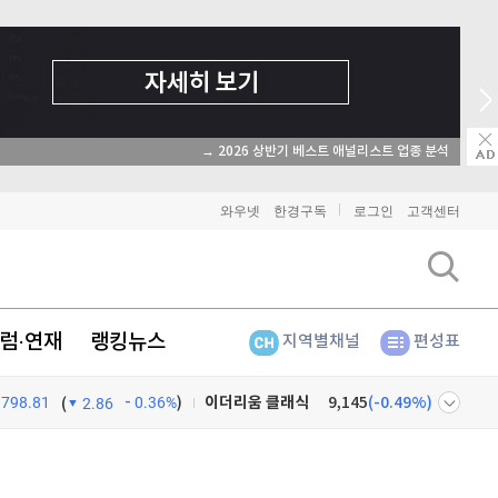
→ 2026 상반기 베스트 애널리스트 업종 분석
와우넷
한경구독
로그인
고객센터
럼·연재
랭킹뉴스
지역별채널
편성표
798.81
0.36%
)
비트코인
91,203,000
(
-0.34%
)
(
2.86
이더리움
2,697,000
(
-0.22%
)
넷
주식창