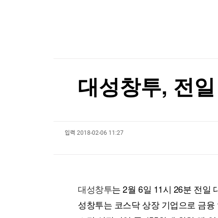
한국경제TV
뉴스홈
머니팜 모닝라이브
증권
굿모닝 작전
금융
[포토+] 박정민, '멋짐 가득한 모습~'
오늘장 뭐사지?
부동산
"나야, '흑백요리사' 시즌3"
[오후5시] 뉴스플러스
사회
온로드 (ON ROAD) 인사이트
글로벌경제
[온에어] 한정훈의 부동산 카페
대성창투, 전일 
랭킹뉴스
이란, 美에 병력철수·배상금 요구…"충족시까지 
이란, 美에 병력철수·배상금 요구…"충족시까지 
입력
2018-02-06 11:27
미네르바아카데미
증권 데이터
스페셜강의
특징주 뉴스
투자/재테크
매매신호 (랭킹100
부동산/세무
투자분석
대성창투
는 2월 6일 11시 26분 전일
산업
국내증시
성창투는 코스닥 상장 기업으로 금융 업
[모집-3기-] 돈버는 트레이딩 투자 북클럽
환율