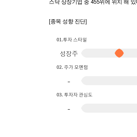
스닥 상장기업 중 455위에 위치 해 있
[할인50%] 한·미 투자 올인원 클래스
해외증시
[종목 성향 진단]