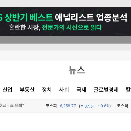
뉴스
산업
부동산
정치
사회
국제
글로벌경제
칼
호르무즈 폐쇄"
코스피
6,258.77
0.6%
)
코스닥
(
37.61
돌려"
TV프로그램
와우