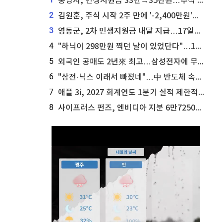
통영시, 민생지원금 33만→35만원…추석 전 푼다
2
김원훈, 주식 시작 2주 만에 '-2,400만원'…"차 한 대 값 날렸다"
3
영동군, 2차 민생지원금 내달 지급…17일부터 신청 접수
4
"하닉이 298만원 찍던 날이 있었단다"…100만 클릭 '전래동화' 정체
5
외국인 공매도 2년來 최고…삼성전자에 무슨일이 [B급기자의 B급리포트]
6
"삼전·닉스 이래서 빠졌네"…中 반도체 속사정 [B급기자의 B급리포트]
7
애플 3i, 2027 회계연도 1분기 실적 제한적 검토 통과
8
사이프러스 펀즈, 엔비디아 지분 6만7250주 매각