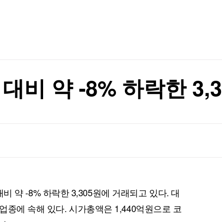
TV홈
무료방송
전체뉴스
'제2의 홍콩' 꿈꾸는 하이난…봉관 반년 만에 신규 기업 123% '껑충' [차이나 워치]
증권
파트너스
경제
종목핫라인
추천 상
산업
경제
오늘의 
정치
생활경제
수익후기
국제
기업·CEO
이벤트
칼럼·연재
대비 약 -8% 하락한 3,
특집방송
호르무즈 폐쇄"
전체 프로그램
호르무즈 폐쇄"
채널/편성
지역별채널
)
편성표
 대비 약 -8% 하락한 3,305원에 거래되고 있다. 대
종에 속해 있다. 시가총액은 1,440억원으로 코