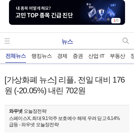
1
/
5
뉴스
홈
전체뉴스
랭킹뉴스
경제
증권
산업·IT
부동산
[가상화폐 뉴스] 리플, 전일 대비 176
원 (-20.05%) 내린 702원
와우넷
오늘장전략
스페이스X, 최대 9.1억주 보호예수 해제 우려 딛고 6.14%
급등 - 와우넷 오늘장전략