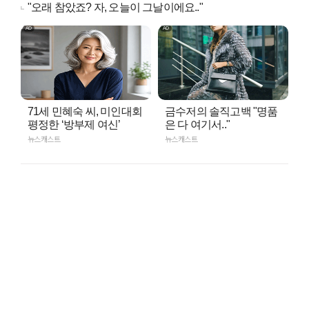
"오래 참았죠? 자, 오늘이 그날이에요.."
71세 민혜숙 씨, 미인대회
금수저의 솔직고백 "명품
평정한 ‘방부제 여신’
은 다 여기서.."
뉴스캐스트
뉴스캐스트