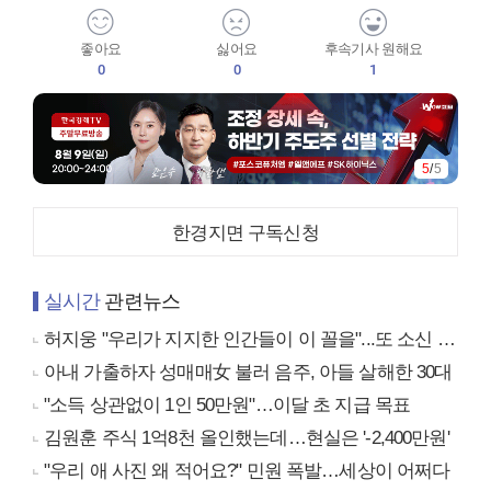
좋아요
싫어요
후속기사 원해요
0
0
1
5
/
5
한경지면 구독신청
실시간
관련뉴스
허지웅 "우리가 지지한 인간들이 이 꼴을"...또 소신 발언
아내 가출하자 성매매女 불러 음주, 아들 살해한 30대
"소득 상관없이 1인 50만원"…이달 초 지급 목표
김원훈 주식 1억8천 올인했는데…현실은 '-2,400만원'
"우리 애 사진 왜 적어요?" 민원 폭발…세상이 어쩌다