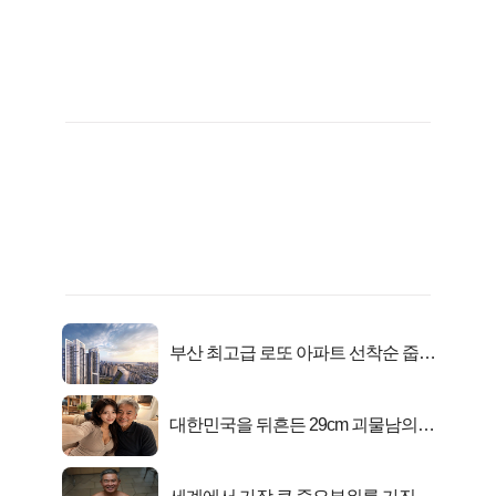
부산 최고급 로또 아파트 선착순 줍줍
떴다!
대한민국을 뒤흔든 29cm 괴물남의
진실