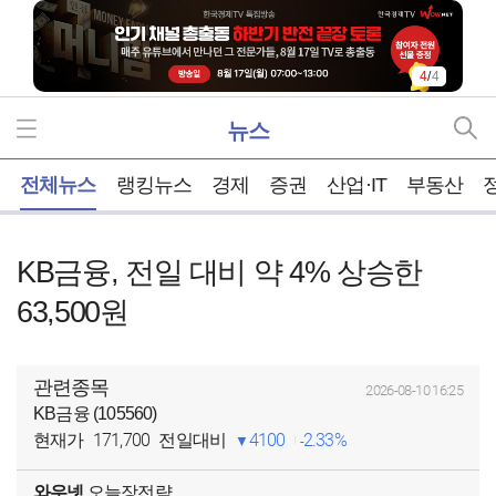
4
/
4
뉴스
홈
전체뉴스
랭킹뉴스
경제
증권
산업·IT
부동산
KB금융, 전일 대비 약 4% 상승한
63,500원
관련종목
2026-08-10 16:25
KB금융 (105560)
171,700
4100
2.33%
현재가
전일대비
와우넷
오늘장전략