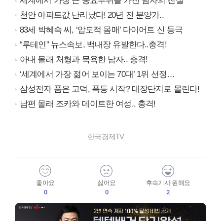
세계에서 가장 큰 중요부위를 가진 남자의 진실
천안 아파트값 난리났다! 20년 전 분양가..
83세 박혜숙 씨, ‘압도적 몸매’ 다이어트 신 등극
“루테인” 뉴스속보, 백내장 유발한다..충격!
아내 몰래 처형과 목욕한 남자.. 충격!
‘세계에서 가장 젊어 보이는 70대’ 1위 선정…
삼성전자 품은 고덕, 폭등 시작? 대장단지로 몰린다!
남편 몰래 조카와 데이트한 여성.. 충격!
한국경제TV
좋아요
싫어요
후속기사 원해요
0
0
2