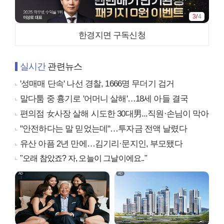
3
/
4
한경지면 구독신청
실시간
관련뉴스
'성매매 단속' 나선 경찰, 1666명 무더기 검거
말다툼 중 흉기로 '어머니 살해'…18세 아들 결국
편의점 女사장 살해 시도한 30대男...직원·손님이 막아
"안전하다는 말 믿었는데"…투자금 전액 날렸다
유산 아픔 2년 만에…김기리·문지인, 부모됐다
"오래 참았죠? 자, 오늘이 그날이에요.."