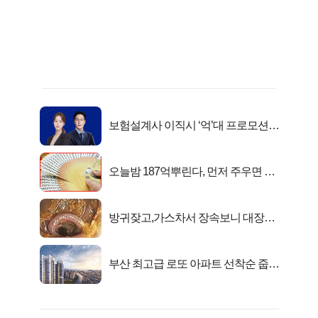
보험설계사 이직시 ‘억’대 프로모션!
키움에셋!
오늘밤 187억뿌린다, 먼저 주우면 최
대1억..!
방귀잦고,가스차서 장속보니 대장이
아니고..
부산 최고급 로또 아파트 선착순 줍줍
떴다!