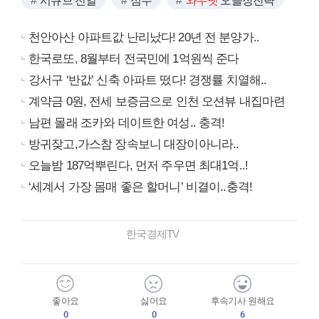
시큐브 전일
점수
와우넷
오늘장전략
천안아산 아파트값 난리났다! 20년 전 분양가..
한국로또, 8월부터 전국민에 1억원씩 준다
강서구 ‘반값’ 신축 아파트 떴다! 경쟁률 치열해..
계약금 0원, 전세 보증금으로 인천 오션뷰 내집마련
남편 몰래 조카와 데이트한 여성.. 충격!
방귀잦고,가스참 장속보니 대장이아니라..
오늘밤 187억뿌린다, 먼저 주우면 최대1억..!
‘세계서 가장 몸매 좋은 할머니’ 비결이..충격!
한국경제TV
좋아요
싫어요
후속기사 원해요
0
0
6