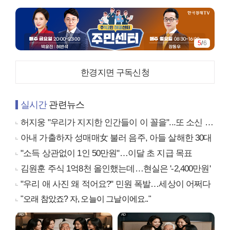
6
/
6
한경지면 구독신청
실시간
관련뉴스
허지웅 "우리가 지지한 인간들이 이 꼴을"...또 소신 발언
아내 가출하자 성매매女 불러 음주, 아들 살해한 30대
"소득 상관없이 1인 50만원"…이달 초 지급 목표
김원훈 주식 1억8천 올인했는데…현실은 '-2,400만원'
"우리 애 사진 왜 적어요?" 민원 폭발…세상이 어쩌다
"오래 참았죠? 자, 오늘이 그날이에요.."