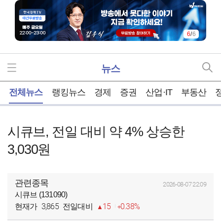
1
/
6
뉴스
홈
전체뉴스
랭킹뉴스
경제
증권
산업·IT
부동산
시큐브, 전일 대비 약 4% 상승한
3,030원
관련종목
2026-08-07 22:09
시큐브 (131090)
3,865
15
0.38%
현재가
전일대비