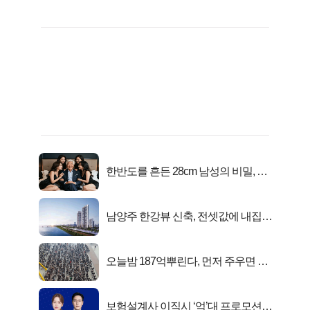
한반도를 흔든 28cm 남성의 비밀, 매
일 밤 즐거워
남양주 한강뷰 신축, 전셋값에 내집마
련!
오늘밤 187억뿌린다, 먼저 주우면 최
대1억..!
보험설계사 이직시 ‘억’대 프로모션!