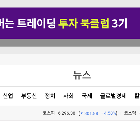
 경고…中 반발
뉴스
'전쟁 선포'
00명 숨져"
산업
부동산
정치
사회
국제
글로벌경제
칼
 상임위 통과
코스피
6,296.38
4.58%
)
코스닥
(
301.88
TV프로그램
와우