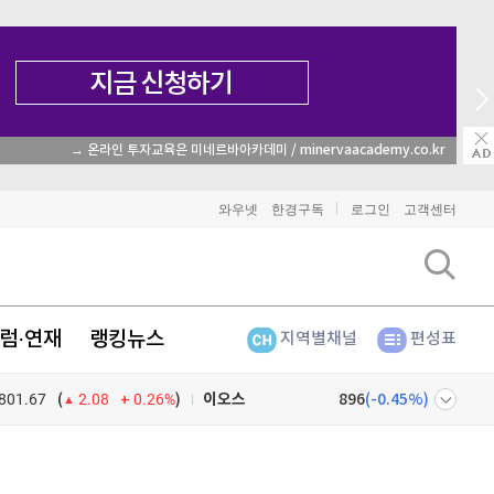
→ 온라인 투자교육은 미네르바아카데미 / minervaacademy.co.kr
비트코인
91,606,000
(
-0.25%
)
와우넷
한경구독
로그인
고객센터
이더리움
2,707,000
(
-0.26%
)
리플
1,482
(
-0.27%
)
럼·연재
랭킹뉴스
지역별채널
편성표
비트코인 캐시
302,700
(
0.13%
)
801.67
0.26%
)
이오스
896
(
-0.45%
)
(
2.08
비트코인 골드
1,313
(
-763.82%
)
넷
주식창