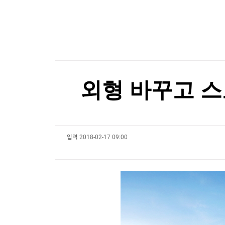
한국경제TV
뉴스홈
美, 화웨이 계약추진 아르헨 기업에 "비자 취소"
머니팜 모닝라이브
증권
굿모닝 작전
금융
美, 화웨이 계약추진 아르헨 기업에 "비자 취소"
오늘장 뭐사지?
부동산
[오후5시] 뉴스플러스
사회
온로드 (ON ROAD) 인사이트
글로벌경제
외형 바꾸고 
랭킹뉴스
입력
2018-02-17 09:00
미네르바아카데미
증권 데이터
스페셜강의
특징주 뉴스
투자/재테크
매매신호 (랭킹100
부동산/세무
투자분석
산업
국내증시
[모집-3기-] 돈버는 트레이딩 투자 북클럽
환율