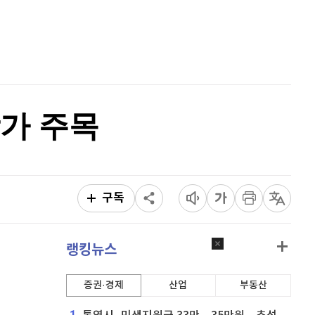
퀀텀
921
(
0.11%
)
홈
AI추천
이더리움 클래식
9,085
(
-0.17%
)
품
마켓이슈
특징주
이벤트
비트코인
91,606,000
(
-0.25%
)
가 주목
구독
랭킹뉴스
증권·경제
산업
부동산
1