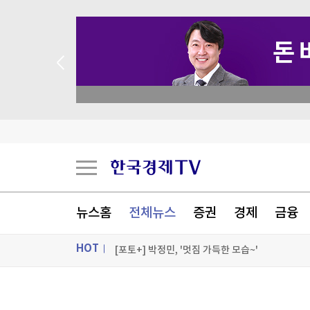
 꽝 없는 룰렛 이벤트
美, 화웨이 계약추진 아르헨 기업에 "비자 취소"
2028 대선 걱정하는 美민주 중도파, 강성 진보에 
'이주민 홍역' 세우타 수반 "무단 월경 과정서 약 1
뉴스홈
전체뉴스
증권
경제
금융
'111차례 묵비권' 파우치에 美의회모독죄…상원
HOT
[포토+] 박정민, '멋짐 가득한 모습~'
"나야, '흑백요리사' 시즌3"
ON AIR
뉴스
[온에어] 더 워룸