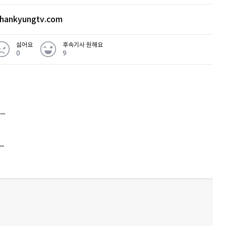
hankyungtv.com
싫어요
후속기사 원해요
0
9
 무슨 일
아내 가출하자 성매매女 불러 음주, 아들 살해한 30대
김원훈 주식 1억8천 올인했는데…현실은 '-2,400만원'
'비상'