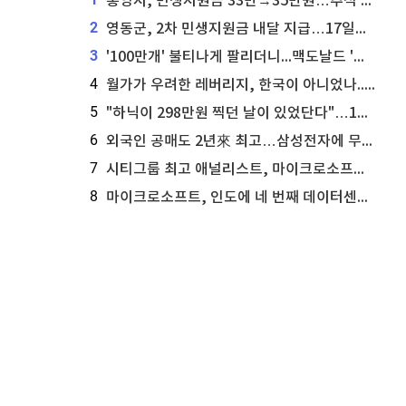
통영시, 민생지원금 33만→35만원…추석 전 푼다
2
영동군, 2차 민생지원금 내달 지급…17일부터 신청 접수
3
'100만개' 불티나게 팔리더니...맥도날드 '충주찰옥수수버거' 돌연 판매 종료
4
월가가 우려한 레버리지, 한국이 아니었나...'상황 인식' 못한 아셴브레너의 추락
5
"하닉이 298만원 찍던 날이 있었단다"…100만 클릭 '전래동화' 정체
6
외국인 공매도 2년來 최고…삼성전자에 무슨일이 [B급기자의 B급리포트]
7
시티그룹 최고 애널리스트, 마이크로소프트 애저 매출 성공에 주가 전망 상향
8
마이크로소프트, 인도에 네 번째 데이터센터 개설...주가에 긍정적 영향 전망