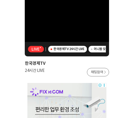
한국경제TV 24시간 LIVE
머니팜 모닝라이브 -
한국경제TV
24시간 LIVE
채팅참여