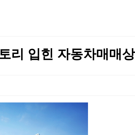
TV홈
무료방송
전체뉴스
 경고…中 반발
증권
파트너스
경제
종목핫라인
추천 상
산업
 경고…中 반발
경제
오늘의 
정치
생활경제
수익후기
국제
기업·CEO
이벤트
칼럼·연재
스토리 입힌 자동차매매상
특집방송
전체 프로그램
채널/편성
지역별채널
)
편성표