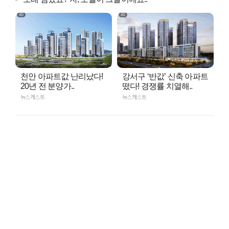
천안 아파트값 난리났다!
강서구 ‘반값’ 신축 아파트
20년 전 분양가..
떴다! 경쟁률 치열해..
뉴스캐스트
뉴스캐스트