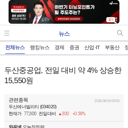
3
/
3
뉴스
홈
전체뉴스
랭킹뉴스
경제
증권
산업·IT
부동산
두산중공업, 전일 대비 약 4% 상승한
15,550원
관련종목
2026-08-06 09:50
두산에너빌리티 (034020)
77,300
300
0.38%
현재가
전일대비
와우넷
오늘장전략