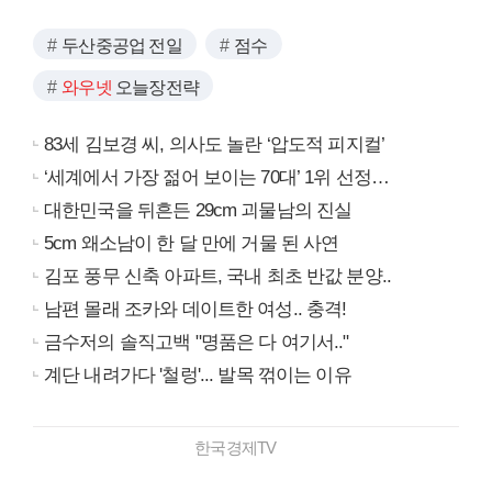
두산중공업 전일
점수
와우넷
오늘장전략
83세 김보경 씨, 의사도 놀란 ‘압도적 피지컬’
‘세계에서 가장 젊어 보이는 70대’ 1위 선정…
대한민국을 뒤흔든 29cm 괴물남의 진실
5cm 왜소남이 한 달 만에 거물 된 사연
김포 풍무 신축 아파트, 국내 최초 반값 분양..
남편 몰래 조카와 데이트한 여성.. 충격!
금수저의 솔직고백 "명품은 다 여기서.."
계단 내려가다 '철렁'... 발목 꺾이는 이유
한국경제TV