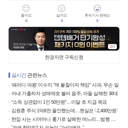
좋아요
싫어요
후속기사 원해요
0
0
5
2
/
3
한경지면 구독신청
실시간
관련뉴스
'패러디 여왕' 이수지 "제 불찰이자 책임" 사과, 무슨 일
아내 가출하자 성매매女 불러 음주, 아들 살해한 30대
"소득 상관없이 1인 50만원"…이달 초 지급 목표
김원훈 주식 1억8천 올인했는데…현실은 '-2,400만원'
한집 사는 시어머니 흉기로 살해한 며느리…범행 동기는
"오래 참았죠? 자, 오늘이 그날이에요.."