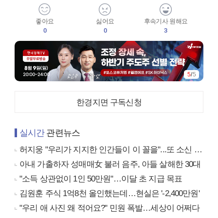
좋아요
싫어요
후속기사 원해요
0
0
3
5
/
5
한경지면 구독신청
실시간
관련뉴스
허지웅 "우리가 지지한 인간들이 이 꼴을"...또 소신 발언
아내 가출하자 성매매女 불러 음주, 아들 살해한 30대
"소득 상관없이 1인 50만원"…이달 초 지급 목표
김원훈 주식 1억8천 올인했는데…현실은 '-2,400만원'
"우리 애 사진 왜 적어요?" 민원 폭발…세상이 어쩌다