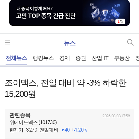
1
/
5
뉴스
홈
전체뉴스
랭킹뉴스
경제
증권
산업·IT
부동산
조이맥스, 전일 대비 약 -3% 하락한
15,200원
관련종목
2026-08-08 17:58
위메이드맥스 (101730)
3,270
40
1.20%
현재가
전일대비