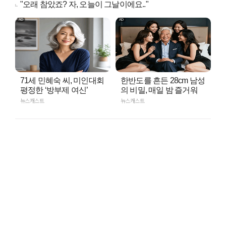
"오래 참았죠? 자, 오늘이 그날이에요.."
71세 민혜숙 씨, 미인대회
한반도를 흔든 28cm 남성
평정한 ‘방부제 여신’
의 비밀, 매일 밤 즐거워
뉴스캐스트
뉴스캐스트