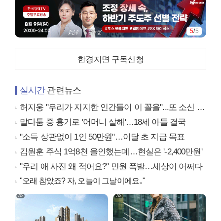
5
/
5
한경지면 구독신청
실시간
관련뉴스
허지웅 "우리가 지지한 인간들이 이 꼴을"...또 소신 발언
말다툼 중 흉기로 '어머니 살해'…18세 아들 결국
"소득 상관없이 1인 50만원"…이달 초 지급 목표
김원훈 주식 1억8천 올인했는데…현실은 '-2,400만원'
"우리 애 사진 왜 적어요?" 민원 폭발…세상이 어쩌다
"오래 참았죠? 자, 오늘이 그날이에요.."