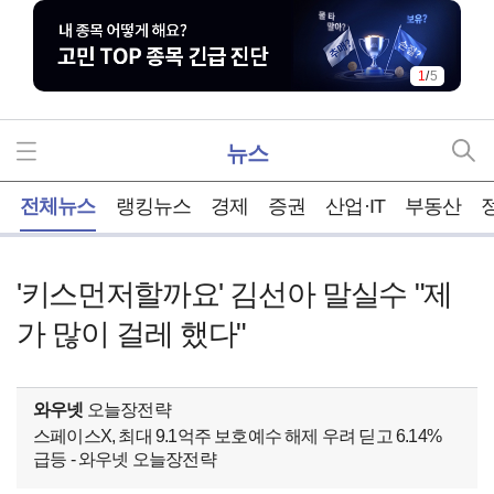
1
/
5
뉴스
홈
전체뉴스
랭킹뉴스
경제
증권
산업·IT
부동산
'키스먼저할까요' 김선아 말실수 "제
가 많이 걸레 했다"
와우넷
오늘장전략
스페이스X, 최대 9.1억주 보호예수 해제 우려 딛고 6.14%
급등 - 와우넷 오늘장전략