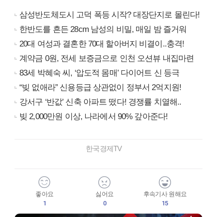
삼성반도체도시 고덕 폭등 시작? 대장단지로 몰린다!
한반도를 흔든 28cm 남성의 비밀, 매일 밤 즐거워
20대 여성과 결혼한 70대 할아버지 비결이..충격!
계약금 0원, 전세 보증금으로 인천 오션뷰 내집마련
83세 박혜숙 씨, ‘압도적 몸매’ 다이어트 신 등극
“빚 없애라” 신용등급 상관없이 정부서 2억지원!
강서구 ‘반값’ 신축 아파트 떴다! 경쟁률 치열해..
빚 2,000만원 이상, 나라에서 90% 갚아준다!
한국경제TV
좋아요
싫어요
후속기사 원해요
1
0
15