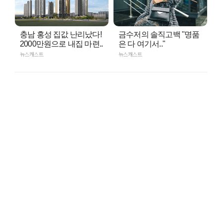
충남 홍성 집값 난리났다!
금수저의 솔직고백 "명품
2000만원으로 내집 마련..
은 다 여기서.."
뉴스캐스트
뉴스캐스트