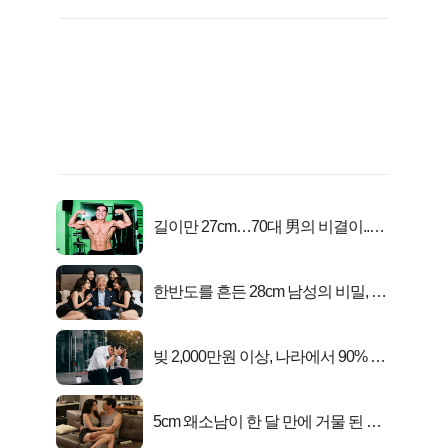
길이만 27cm…70대 男의 비결이..충
격!
한반도를 흔든 28cm 남성의 비밀, 매
일 밤 즐거워
빚 2,000만원 이상, 나라에서 90% 갚
아준다!
5cm 왜소남이 한 달 만에 거물 된 사
연