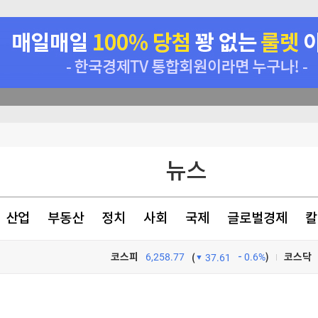
 논의할 것"
뉴스
아 정면충돌
의 추진
산업
부동산
정치
사회
국제
글로벌경제
칼
색출 지시"
코스피
6,258.77
0.6%
)
코스닥
(
37.61
TV프로그램
와우