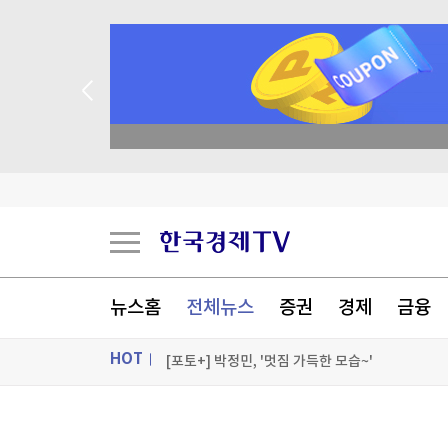
종목 무료 정밀 진단
트럼프 "중국의 AI·암호화폐 장악 안돼…시진핑과
세우타 사태에 흔들린 유럽 국경…스페인·이탈리
밀레이, 브라질 대선 앞두고 '反룰라' 우파정상회
뉴스홈
전체뉴스
증권
경제
금융
트럼프, '탄약부족' 보도에 격노…"'누가 흘리나' 
HOT
[포토+] 박정민, '멋짐 가득한 모습~'
"나야, '흑백요리사' 시즌3"
ON AIR
뉴스
[온에어] ETF 골든타임