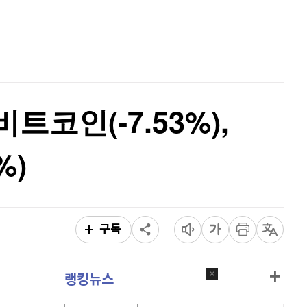
퀀텀
912
(
-0.44%
)
홈
AI추천
이더리움 클래식
9,130
(
0.05%
)
품
마켓이슈
특징주
이벤트
비트코인
91,300,000
(
-0.05%
)
비트코인(-7.53%),
%)
구독
랭킹뉴스