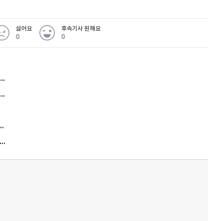
싫어요
후속기사 원해요
0
0
허지웅 "우리가 지지한 인간들이 이 꼴을"...또 소신 발언
아내 가출하자 성매매女 불러 음주, 아들 살해한 30대
김원훈 주식 1억8천 올인했는데…현실은 '-2,400만원'
"우리 애 사진 왜 적어요?" 민원 폭발…세상이 어쩌다