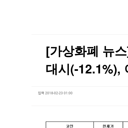
한국경제TV
뉴스홈
트럼프 "중국의 AI·암호화폐 장악 안돼…시진핑과
머니팜 모닝라이브
증권
굿모닝 작전
금융
트럼프 "중국의 AI·암호화폐 장악 안돼…시진핑과
오늘장 뭐사지?
부동산
[오후5시] 뉴스플러스
사회
온로드 (ON ROAD) 인사이트
글로벌경제
[가상화폐 뉴스] 
랭킹뉴스
대시(-12.1%)
미네르바아카데미
증권 데이터
입력
2018-02-23 01:00
스페셜강의
특징주 뉴스
투자/재테크
매매신호 (랭킹100
부동산/세무
투자분석
산업
국내증시
[모집-3기-] 돈버는 트레이딩 투자 북클럽
환율