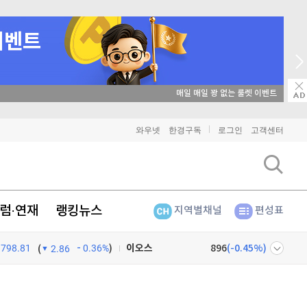
매일 매일 꽝 없는 룰렛 이벤트
비트코인
91,300,000
(
-0.05%
)
와우넷
한경구독
로그인
고객센터
이더리움
2,695,000
(
0.11%
)
리플
1,445
(
0.07%
)
럼·연재
랭킹뉴스
지역별채널
편성표
비트코인 캐시
303,400
(
0.36%
)
798.81
0.36%
)
이오스
896
(
-0.45%
)
(
2.86
비트코인 골드
1,313
(
-763.82%
)
넷
주식창