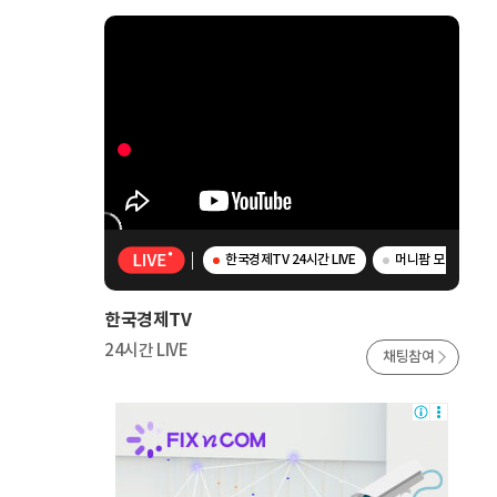
한국경제TV 24시간 LIVE
머니팜 모닝라이브 
한국경제TV
24시간 LIVE
채팅참여