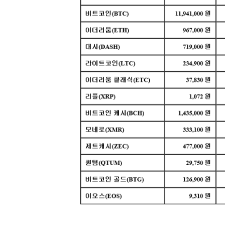
[할인50%] 한·미 투자 올인원 클래스
해외증시