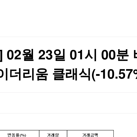
TV홈
무료방송
전체뉴스
 논의할 것"
증권
파트너스
경제
종목핫라인
추천 상
산업
 논의할 것"
경제
오늘의 
정치
생활경제
수익후기
국제
기업·CEO
이벤트
칼럼·연재
02월 23일 01시 00분 
특집방송
전체 프로그램
, 이더리움 클래식(-10.57
채널/편성
지역별채널
)
편성표