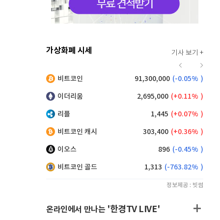
가상화폐 시세
기사 보기 +
912
(
-0.44%
)
비트코인
91,300,000
(
-0.05%
)
,130
(
0.05%
)
이더리움
2,695,000
(
0.11%
)
리플
1,445
(
0.07%
)
비트코인 캐시
303,400
(
0.36%
)
이오스
896
(
-0.45%
)
비트코인 골드
1,313
(
-763.82%
)
정보제공 : 빗썸
'한경TV LIVE'
온라인에서 만나는