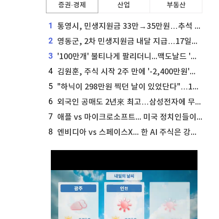
증권·경제
산업
부동산
1
통영시, 민생지원금 33만→35만원…추석 전 푼다
2
영동군, 2차 민생지원금 내달 지급…17일부터 신청 접수
3
'100만개' 불티나게 팔리더니...맥도날드 '충주찰옥수수버거' 돌연 판매 종료
4
김원훈, 주식 시작 2주 만에 '-2,400만원'…"차 한 대 값 날렸다"
5
"하닉이 298만원 찍던 날이 있었단다"…100만 클릭 '전래동화' 정체
6
외국인 공매도 2년來 최고…삼성전자에 무슨일이 [B급기자의 B급리포트]
7
애플 vs 마이크로소프트... 미국 정치인들이 사들이는 빅테크 주식은?
8
엔비디아 vs 스페이스X... 한 AI 주식은 강력 매수, 다른 하나는 강력 매도라고 투자자 주장