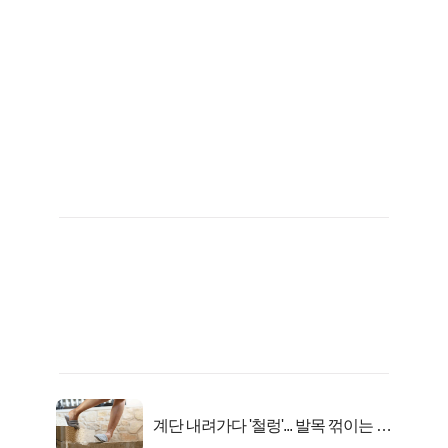
계단 내려가다 '철렁'... 발목 꺾이는 이
유