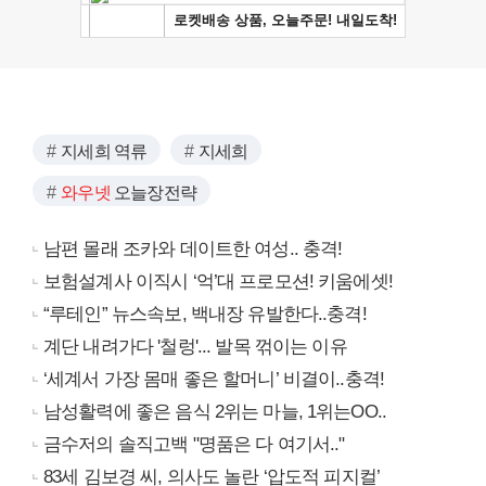
지세희 역류
지세희
와우넷
오늘장전략
남편 몰래 조카와 데이트한 여성.. 충격!
보험설계사 이직시 ‘억’대 프로모션! 키움에셋!
“루테인” 뉴스속보, 백내장 유발한다..충격!
계단 내려가다 '철렁'... 발목 꺾이는 이유
‘세계서 가장 몸매 좋은 할머니’ 비결이..충격!
남성활력에 좋은 음식 2위는 마늘, 1위는OO..
금수저의 솔직고백 "명품은 다 여기서.."
83세 김보경 씨, 의사도 놀란 ‘압도적 피지컬’