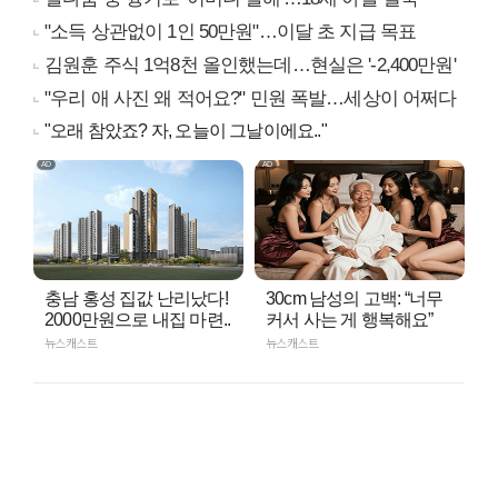
"소득 상관없이 1인 50만원"…이달 초 지급 목표
김원훈 주식 1억8천 올인했는데…현실은 '-2,400만원'
"우리 애 사진 왜 적어요?" 민원 폭발…세상이 어쩌다
"오래 참았죠? 자, 오늘이 그날이에요.."
충남 홍성 집값 난리났다!
30cm 남성의 고백: “너무
2000만원으로 내집 마련..
커서 사는 게 행복해요”
뉴스캐스트
뉴스캐스트