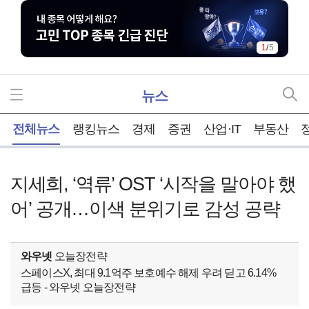
1
/
5
뉴스
홈
전체뉴스
랭킹뉴스
경제
증권
산업·IT
부동산
지세희, ‘역류’ OST ‘시작을 말아야 했
어’ 공개…이색 분위기로 감성 공략
와우넷
오늘장전략
스페이스X, 최대 9.1억주 보호예수 해제 우려 딛고 6.14%
급등 - 와우넷 오늘장전략