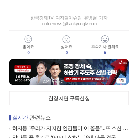
한국경제TV 디지털이슈팀 유병철 기자
onlinenews@hankyungtv.com
좋아요
싫어요
후속기사 원해요
0
0
6
5
/
5
한경지면 구독신청
실시간
관련뉴스
허지웅 "우리가 지지한 인간들이 이 꼴을"...또 소신 발언
말다툼 중 흉기로 '어머니 살해'…18세 아들 결국