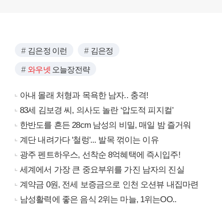
김은정 이런
김은정
와우넷
오늘장전략
아내 몰래 처형과 목욕한 남자.. 충격!
83세 김보경 씨, 의사도 놀란 ‘압도적 피지컬’
한반도를 흔든 28cm 남성의 비밀, 매일 밤 즐거워
계단 내려가다 '철렁'... 발목 꺾이는 이유
광주 펜트하우스, 선착순 8억혜택에 즉시입주!
세계에서 가장 큰 중요부위를 가진 남자의 진실
계약금 0원, 전세 보증금으로 인천 오션뷰 내집마련
남성활력에 좋은 음식 2위는 마늘, 1위는OO..