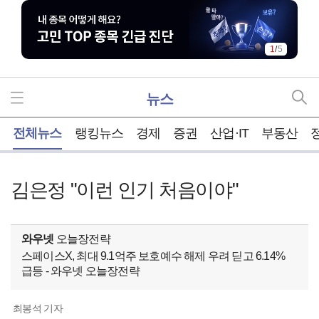
1
/
5
뉴스
홈
전체뉴스
랭킹뉴스
경제
증권
산업·IT
부동산
김은정 "이런 인기 처음이야"
와우넷
오늘장전략
스페이스X, 최대 9.1억주 보호예수 해제 우려 딛고 6.14%
급등 - 와우넷 오늘장전략
최봉석 기자