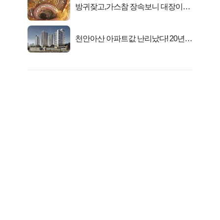
방귀잦고,가스참 장속보니 대장이아
니라..
천안아산 아파트값 난리났다! 20년
전 분양가..