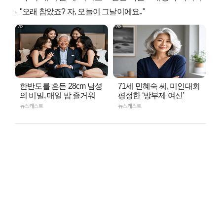
"오래 참았죠? 자, 오늘이 그날이에요.."
한반도를 흔든 28cm 남성
71세 민혜숙 씨, 미인대회
의 비밀, 매일 밤 즐거워
평정한 ‘방부제 여신’
뉴스캐스트
뉴스캐스트