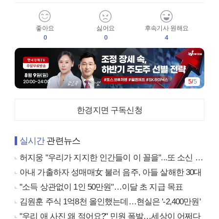
좋아요
싫어요
후속기사 원해요
0
0
4
5
/
5
한경지면 구독신청
실시간
관련뉴스
허지웅 "우리가 지지한 인간들이 이 꼴을"...또 소신 발언
아내 가출하자 성매매女 불러 음주, 아들 살해한 30대
"소득 상관없이 1인 50만원"…이달 초 지급 목표
김원훈 주식 1억8천 올인했는데…현실은 '-2,400만원'
"우리 애 사진 왜 적어요?" 민원 폭발…세상이 어쩌다