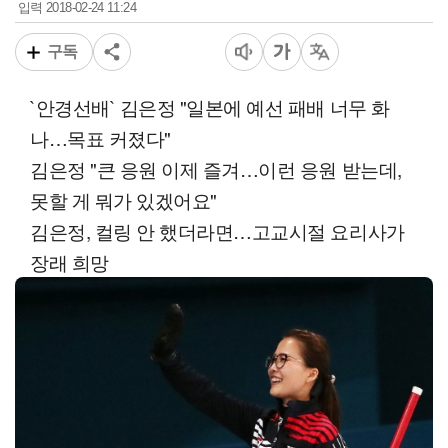
2018-02-24 11:24
입력
구독
`안경선배` 김은정 "일본에 예선 패배 너무 화
나…목표 커졌다"
김은정 "큰 응원 이제 즐겨…이런 응원 받는데,
못할 게 뭐가 있겠어요"
김은정, 컬링 안 했더라면…고교시절 요리사가
장래 희망