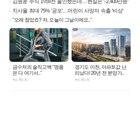
김원훈 주식 1억8천 올인했는데…현실은 '-2,400만원'
치사율 최대 75% '공포'…어린이 사망자 속출 '비상'
"오래 참았죠? 자, 오늘이 그날이에요.."
금수저의 솔직고백 "명품
경기도 이천, 아파트값 난
은 다 여기서.."
리났다! 20년 전 분양가..
뉴스캐스트
뉴스캐스트