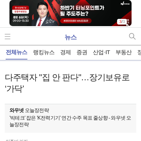
3
/
3
뉴스
홈
전체뉴스
랭킹뉴스
경제
증권
산업·IT
부동산
다주택자 "집 안 판다"…장기보유로
‘가닥’
와우넷
오늘장전략
'빅테크' 잡은 'K전력기기' 연간 수주 목표 줄상향 - 와우넷 오
늘장전략