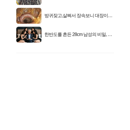
대1억..!
방귀잦고,살쪄서 장속보니 대장이아
니라..
한반도를 흔든 28cm 남성의 비밀, 매
일 밤 즐거워