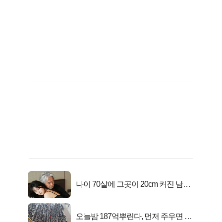
나이 70살에 그곳이 20cm 커진 남자..
충격!
오늘밤 187억뿌린다, 먼저 주우면 최