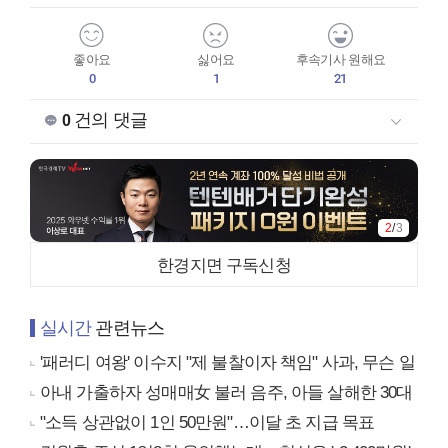
좋아요
싫어요
후속기사 원해요
0
1
21
건의 댓글
0
2
/
3
한경지면 구독신청
실시간
관련뉴스
'패러디 여왕' 이수지 "제 불찰이자 책임" 사과, 무슨 일
아내 가출하자 성매매女 불러 음주, 아들 살해한 30대
"소득 상관없이 1인 50만원"…이달 초 지급 목표