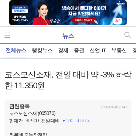
3
/
3
뉴스
홈
전체뉴스
랭킹뉴스
경제
증권
산업·IT
부동산
코스모신소재, 전일 대비 약 -3% 하락
한 11,350원
관련종목
2026-08-06 20:41
코스모신소재 (005070)
35,900
100
0.27%
현재가
전일대비
와우넷
오늘장전략