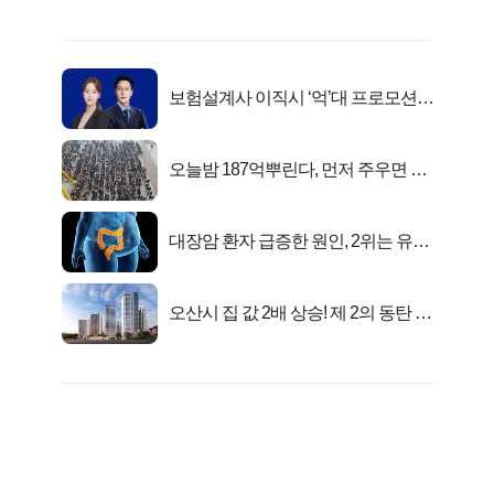
보험설계사 이직시 ‘억’대 프로모션!
키움에셋!
오늘밤 187억뿌린다, 먼저 주우면 최
대1억..!
대장암 환자 급증한 원인, 2위는 유산
균 1위는OO..
오산시 집 값 2배 상승! 제 2의 동탄 신
화..