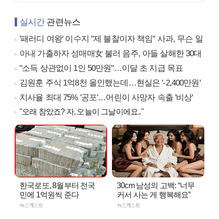
실시간
관련뉴스
'패러디 여왕' 이수지 "제 불찰이자 책임" 사과, 무슨 일
아내 가출하자 성매매女 불러 음주, 아들 살해한 30대
"소득 상관없이 1인 50만원"…이달 초 지급 목표
김원훈 주식 1억8천 올인했는데…현실은 '-2,400만원'
치사율 최대 75% '공포'…어린이 사망자 속출 '비상'
"오래 참았죠? 자, 오늘이 그날이에요.."
한국로또, 8월부터 전국
30cm 남성의 고백: “너무
민에 1억원씩 준다
커서 사는 게 행복해요”
뉴스캐스트
뉴스캐스트