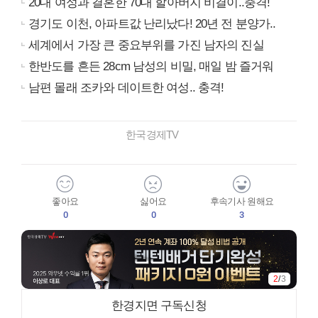
20대 여성과 결혼한 70대 할아버지 비결이..충격!
경기도 이천, 아파트값 난리났다! 20년 전 분양가..
세계에서 가장 큰 중요부위를 가진 남자의 진실
한반도를 흔든 28cm 남성의 비밀, 매일 밤 즐거워
남편 몰래 조카와 데이트한 여성.. 충격!
한국경제TV
좋아요
싫어요
후속기사 원해요
0
0
3
2
/
3
한경지면 구독신청