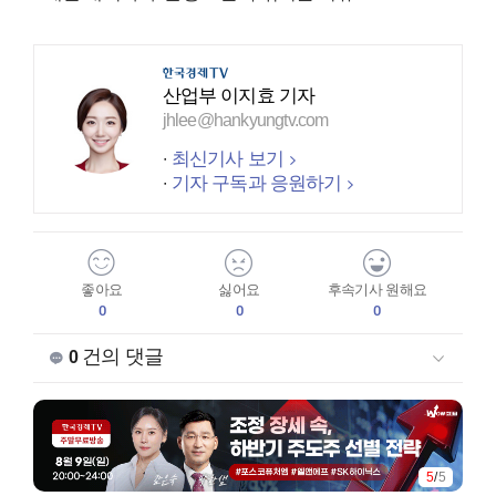
산업부 이지효 기자
jhlee@hankyungtv.com
최신기사 보기
기자 구독과 응원하기
좋아요
싫어요
후속기사 원해요
0
0
0
건의 댓글
0
5
/
5