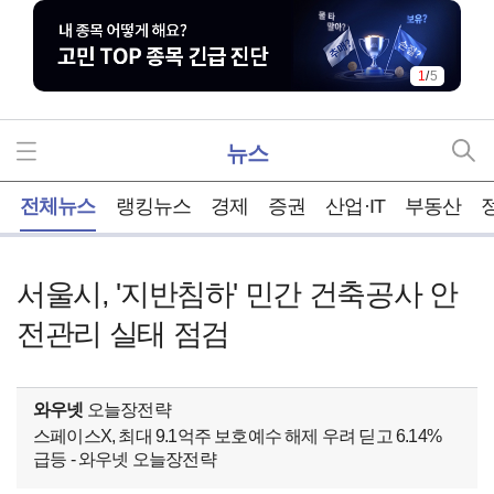
1
/
5
뉴스
홈
전체뉴스
랭킹뉴스
경제
증권
산업·IT
부동산
서울시, '지반침하' 민간 건축공사 안
전관리 실태 점검
와우넷
오늘장전략
스페이스X, 최대 9.1억주 보호예수 해제 우려 딛고 6.14%
급등 - 와우넷 오늘장전략