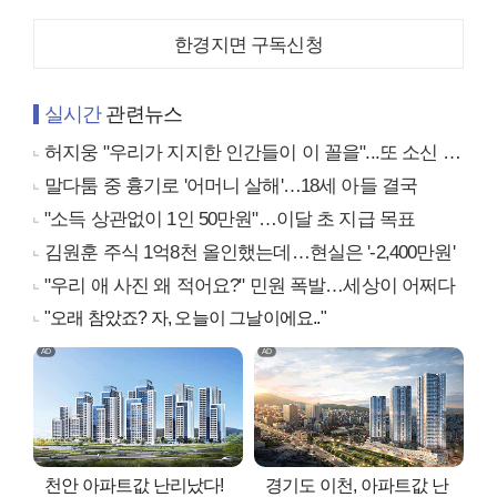
한경지면 구독신청
실시간
관련뉴스
허지웅 "우리가 지지한 인간들이 이 꼴을"...또 소신 발언
말다툼 중 흉기로 '어머니 살해'…18세 아들 결국
"소득 상관없이 1인 50만원"…이달 초 지급 목표
김원훈 주식 1억8천 올인했는데…현실은 '-2,400만원'
"우리 애 사진 왜 적어요?" 민원 폭발…세상이 어쩌다
"오래 참았죠? 자, 오늘이 그날이에요.."
천안 아파트값 난리났다!
경기도 이천, 아파트값 난