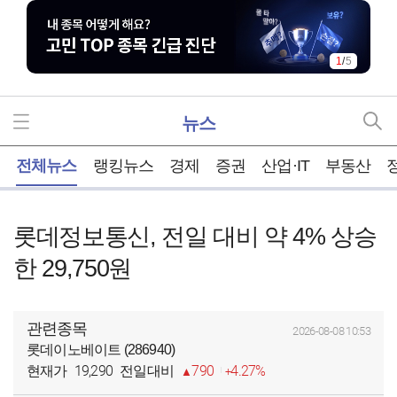
1
/
5
뉴스
홈
전체뉴스
랭킹뉴스
경제
증권
산업·IT
부동산
롯데정보통신, 전일 대비 약 4% 상승
한 29,750원
관련종목
2026-08-08 10:53
롯데이노베이트 (286940)
19,290
790
4.27%
현재가
전일대비