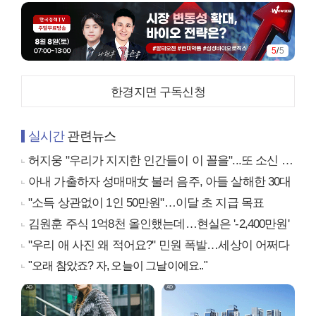
5
/
5
한경지면 구독신청
실시간
관련뉴스
허지웅 "우리가 지지한 인간들이 이 꼴을"...또 소신 발언
아내 가출하자 성매매女 불러 음주, 아들 살해한 30대
"소득 상관없이 1인 50만원"…이달 초 지급 목표
김원훈 주식 1억8천 올인했는데…현실은 '-2,400만원'
"우리 애 사진 왜 적어요?" 민원 폭발…세상이 어쩌다
"오래 참았죠? 자, 오늘이 그날이에요.."