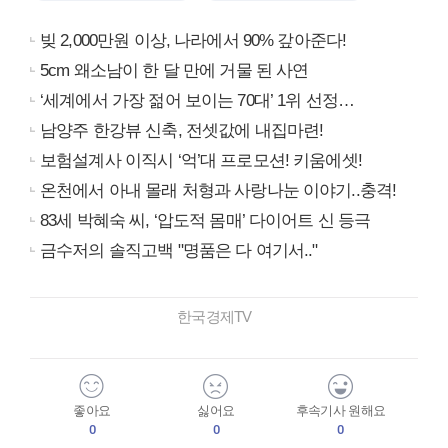
빚 2,000만원 이상, 나라에서 90% 갚아준다!
5cm 왜소남이 한 달 만에 거물 된 사연
‘세계에서 가장 젊어 보이는 70대’ 1위 선정…
남양주 한강뷰 신축, 전셋값에 내집마련!
보험설계사 이직시 ‘억’대 프로모션! 키움에셋!
온천에서 아내 몰래 처형과 사랑나눈 이야기..충격!
83세 박혜숙 씨, ‘압도적 몸매’ 다이어트 신 등극
금수저의 솔직고백 "명품은 다 여기서.."
한국경제TV
좋아요
싫어요
후속기사 원해요
0
0
0