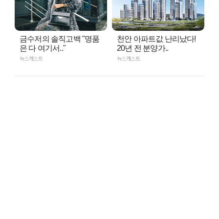
금수저의 솔직고백 "명품
천안 아파트값 난리났다!
은 다 여기서.."
20년 전 분양가..
뉴스캐스트
뉴스캐스트