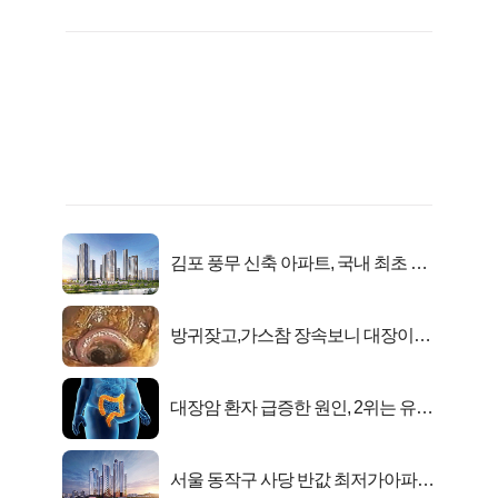
김포 풍무 신축 아파트, 국내 최초 반
값 분양..
방귀잦고,가스참 장속보니 대장이아
니라..
대장암 환자 급증한 원인, 2위는 유산
균 1위는OO..
서울 동작구 사당 반값 최저가아파트