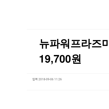
한국경제TV
뉴스홈
데브시스터즈 2분기 영업손실 160억원…적자 전
머니팜 모닝라이브
증권
굿모닝 작전
금융
[포토+] 박정민, '멋짐 가득한 모습~'
오늘장 뭐사지?
부동산
"나야, '흑백요리사' 시즌3"
[오후5시] 뉴스플러스
사회
온로드 (ON ROAD) 인사이트
글로벌경제
[온에어] 출발증시 2부
뉴파워프라즈마, 
랭킹뉴스
알테오젠, 2분기 영업익 342억원…기술수출에 
19,700원
알테오젠, 2분기 영업익 342억원…기술수출에 
미네르바아카데미
증권 데이터
입력
2018-09-06 11:26
스페셜강의
특징주 뉴스
투자/재테크
매매신호 (랭킹100
부동산/세무
투자분석
산업
국내증시
[모집-3기-] 돈버는 트레이딩 투자 북클럽
환율