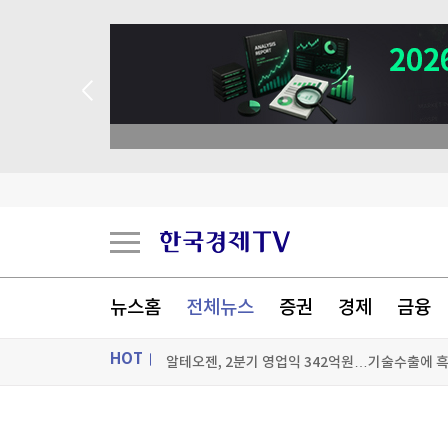
 꽝 없는 룰렛 이벤트
뉴스홈
전체뉴스
증권
경제
금융
HOT
알테오젠, 2분기 영업익 342억원…기술수출에 
“증시 흔들리고 혜택 줄자” 서학개미 리턴
ON AIR
뉴스
달걀 만진 손 타고 퍼졌다…식중독 환자 1년 새 2