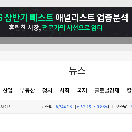
뉴스
산업
부동산
정치
사회
국제
글로벌경제
칼
흑자전환
코스피
6,244.23
0.83%
)
코스닥
(
52.15
TV프로그램
와우
8% 급증