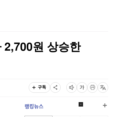
리플
1,461
(
-1.74%
)
홈
AI추천
비트코인 캐시
302,500
(
0.07%
)
품
마켓이슈
특징주
이벤트
이오스
896
(
-0.45%
)
비트코인 골드
1,313
(
-763.82%
)
 2,700원 상승한
퀀텀
918
(
-0.22%
)
이더리움 클래식
9,215
(
1.26%
)
비트코인
91,140,000
(
-0.77%
)
구독
랭킹뉴스