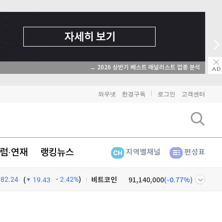
→ 2026 상반기 베스트 애널리스트 업종 분석
와우넷
한경구독
로그인
고객센터
럼·연재
랭킹뉴스
지역별채널
편성표
782.24
2.42%
)
비트코인
91,140,000
(
-0.77%
)
(
19.43
이더리움
2,694,000
(
-0.75%
)
넷
주식창