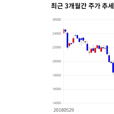
[할인50%] 한·미 투자 올인원 클래스
해외증시