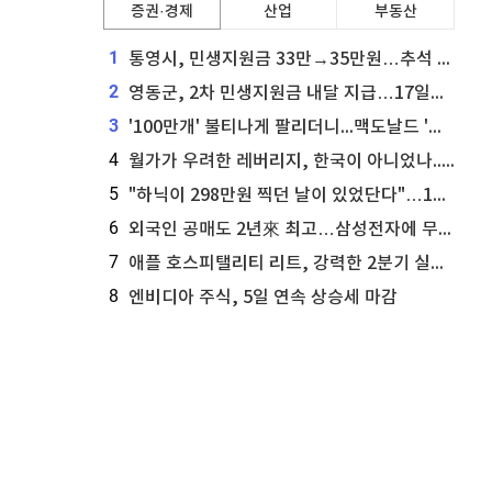
증권·경제
산업
부동산
1
통영시, 민생지원금 33만→35만원…추석 전 푼다
2
영동군, 2차 민생지원금 내달 지급…17일부터 신청 접수
3
'100만개' 불티나게 팔리더니...맥도날드 '충주찰옥수수버거' 돌연 판매 종료
4
월가가 우려한 레버리지, 한국이 아니었나...'상황 인식' 못한 아셴브레너의 추락
5
"하닉이 298만원 찍던 날이 있었단다"…100만 클릭 '전래동화' 정체
6
외국인 공매도 2년來 최고…삼성전자에 무슨일이 [B급기자의 B급리포트]
7
애플 호스피탤리티 리트, 강력한 2분기 실적 발표 세부 내용 공개
8
엔비디아 주식, 5일 연속 상승세 마감