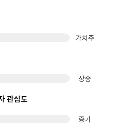
퀀텀
이더리움 클래식
9