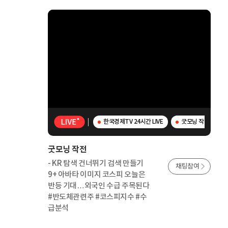
한국경제TV 24시간 LIVE
굿모닝 작전 - K
굿모닝 작전
- KR 탐색 건너뛰기 검색 만들기
채팅참여
9+ 아바타 이미지 코스피 오늘은
반등 기대…외국인 수급 주목된다
#반도체관련주 #코스피지수 #수
급분석