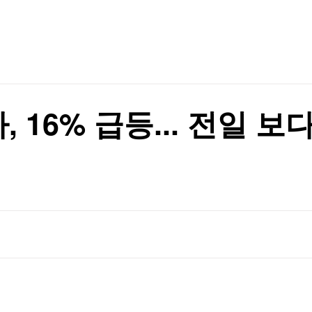
TV홈
무료방송
전체뉴스
환(종합)
증권
파트너스
경제
종목핫라인
추천 상
산업
경제
오늘의 
정치
생활경제
수익후기
국제
기업·CEO
이벤트
칼럼·연재
16% 급등... 전일 보다
특집방송
흑자전환
전체 프로그램
흑자전환
채널/편성
지역별채널
)
편성표