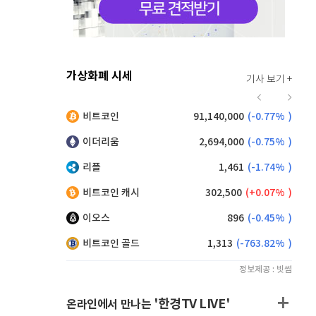
가상화폐 시세
기사 보기 +
918
(
-0.22%
)
비트코인
91,140,000
(
-0.77%
)
,215
(
1.26%
)
이더리움
2,694,000
(
-0.75%
)
리플
1,461
(
-1.74%
)
비트코인 캐시
302,500
(
0.07%
)
이오스
896
(
-0.45%
)
비트코인 골드
1,313
(
-763.82%
)
정보제공 : 빗썸
'한경TV LIVE'
온라인에서 만나는