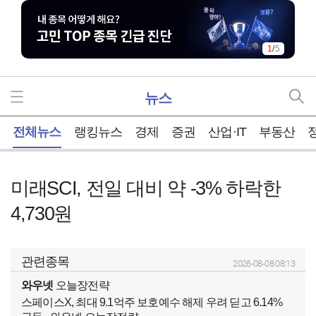
1
/
5
뉴스
홈
전체뉴스
랭킹뉴스
경제
증권
산업·IT
부동산
미래SCI, 전일 대비 약 -3% 하락한
4,730원
관련종목
2026-08-08 08:13
와우넷
오늘장전략
스페이스X, 최대 9.1억주 보호예수 해제 우려 딛고 6.14%