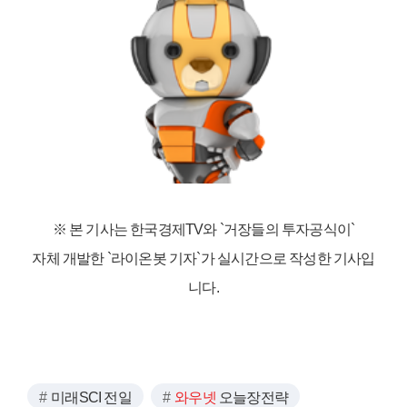
※ 본 기사는 한국경제TV와
`거장들의 투자공식이`
자체 개발한 `라이온봇 기자`가 실시간으로 작성한 기사입
니다.
미래SCI 전일
와우넷
오늘장전략