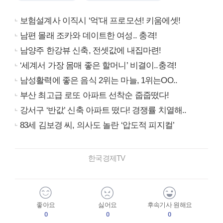
보험설계사 이직시 ‘억’대 프로모션! 키움에셋!
남편 몰래 조카와 데이트한 여성.. 충격!
남양주 한강뷰 신축, 전셋값에 내집마련!
‘세계서 가장 몸매 좋은 할머니’ 비결이..충격!
남성활력에 좋은 음식 2위는 마늘, 1위는OO..
부산 최고급 로또 아파트 선착순 줍줍떴다!
강서구 ‘반값’ 신축 아파트 떴다! 경쟁률 치열해..
83세 김보경 씨, 의사도 놀란 ‘압도적 피지컬’
한국경제TV
좋아요
싫어요
후속기사 원해요
0
0
0