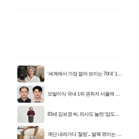
‘세계에서 가장 젊어 보이는 70대’ 1위
선정…
모발이식 국내 1위 권위자 서울에 있
었다..
83세 김보경 씨, 의사도 놀란 ‘압도적
피지컬’
계단 내려가다 '철렁'... 발목 꺾이는 이