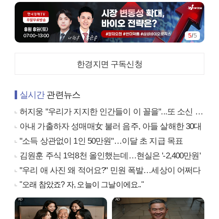
5
/
5
한경지면 구독신청
실시간
관련뉴스
허지웅 "우리가 지지한 인간들이 이 꼴을"...또 소신 발언
아내 가출하자 성매매女 불러 음주, 아들 살해한 30대
"소득 상관없이 1인 50만원"…이달 초 지급 목표
김원훈 주식 1억8천 올인했는데…현실은 '-2,400만원'
"우리 애 사진 왜 적어요?" 민원 폭발…세상이 어쩌다
"오래 참았죠? 자, 오늘이 그날이에요.."