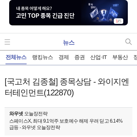
1
/
5
뉴스
홈
전체뉴스
랭킹뉴스
경제
증권
산업·IT
부동산
[국고처 김종철] 종목상담 - 와이지엔
터테인먼트(122870)
와우넷
오늘장전략
스페이스X, 최대 9.1억주 보호예수 해제 우려 딛고 6.14%
급등 - 와우넷 오늘장전략