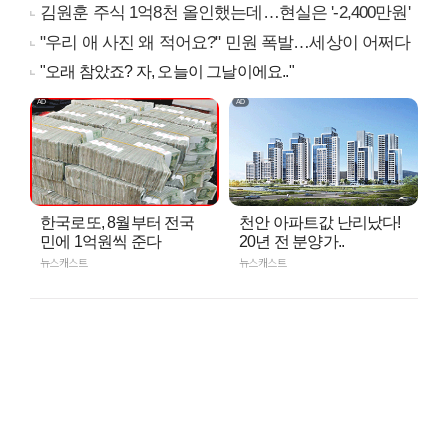
김원훈 주식 1억8천 올인했는데…현실은 '-2,400만원'
"우리 애 사진 왜 적어요?" 민원 폭발…세상이 어쩌다
"오래 참았죠? 자, 오늘이 그날이에요.."
한국로또, 8월부터 전국
천안 아파트값 난리났다!
민에 1억원씩 준다
20년 전 분양가..
뉴스캐스트
뉴스캐스트