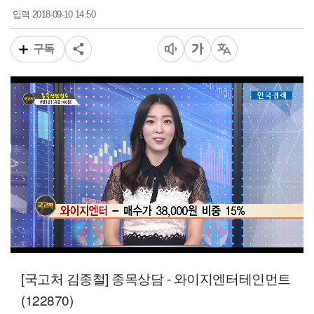
2018-09-10 14:50
입력
구독
00:17
08:05
일반배속
[국고처 김종철] 종목상담 - 와이지엔터테인먼트
(122870)