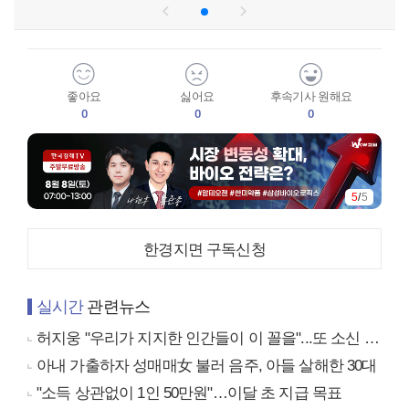
좋아요
싫어요
후속기사 원해요
0
0
0
5
/
5
한경지면 구독신청
실시간
관련뉴스
허지웅 "우리가 지지한 인간들이 이 꼴을"...또 소신 발언
아내 가출하자 성매매女 불러 음주, 아들 살해한 30대
"소득 상관없이 1인 50만원"…이달 초 지급 목표