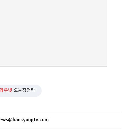
퀀텀
이더리움 클래식
9
와우넷
오늘장전략
news@hankyungtv.com