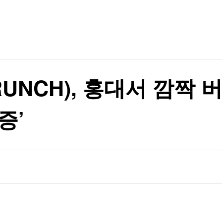
TV홈
무료방송
전체뉴스
' 등 4천808가구 분양
증권
파트너스
경제
종목핫라인
추천 상
산업
경제
오늘의 
정치
생활경제
수익후기
국제
기업·CEO
이벤트
칼럼·연재
RUNCH), 홍대서 깜짝
특집방송
재
전체 프로그램
증’
재
채널/편성
지역별채널
)
편성표