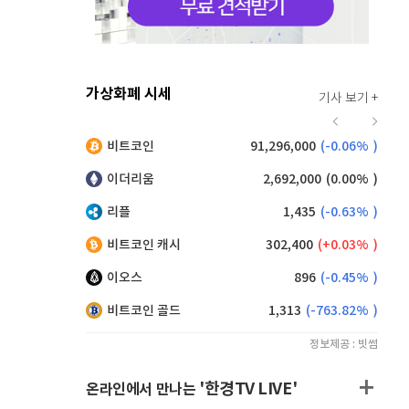
가상화폐 시세
기사 보기 +
915
(
-0.11%
)
비트코인
91,296,000
(
-0.06%
)
,080
(
-0.50%
)
이더리움
2,692,000
(
0.00%
)
리플
1,435
(
-0.63%
)
비트코인 캐시
302,400
(
0.03%
)
이오스
896
(
-0.45%
)
비트코인 골드
1,313
(
-763.82%
)
정보제공 : 빗썸
'한경TV LIVE'
온라인에서 만나는