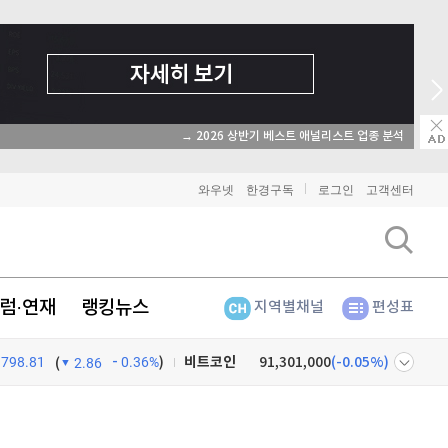
→ 2026 상반기 베스트 애널리스트 업종 분석
와우넷
한경구독
로그인
고객센터
럼·연재
랭킹뉴스
지역별채널
편성표
798.81
0.36%
)
비트코인
91,301,000
(
-0.05%
)
(
2.86
이더리움
2,693,000
(
0.04%
)
넷
주식창