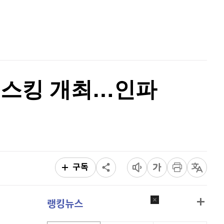
리플
1,435
(
-0.63%
)
홈
AI추천
비트코인 캐시
302,400
(
0.03%
)
품
마켓이슈
특징주
이벤트
이오스
896
(
-0.45%
)
비트코인 골드
1,313
(
-763.82%
)
 버스킹 개최…인파
퀀텀
915
(
-0.11%
)
이더리움 클래식
9,080
(
-0.5%
)
비트코인
91,301,000
(
-0.05%
)
구독
랭킹뉴스