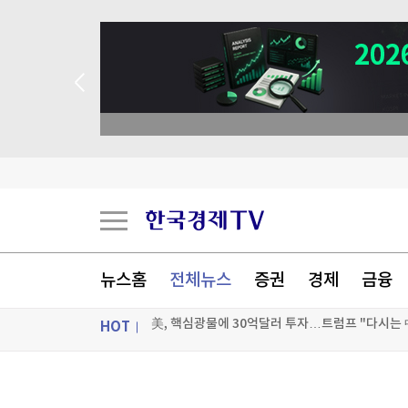
뉴스홈
전체뉴스
증권
경제
금융
HOT
'이란 자금줄' 겨냥…美, 가상화폐 거래소 2곳 제
무료 이용자도 최신 '챗gpt 무제한' 뚫렸다…'역
ON AIR
뉴스
美, 핵심광물에 30억달러 투자…트럼프 "다시는 