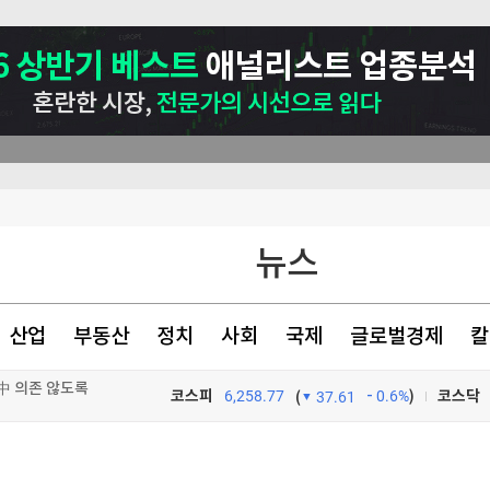
뉴스
산업
부동산
정치
사회
국제
글로벌경제
칼
재
코스피
6,258.77
0.6%
)
코스닥
(
37.61
대급 혜택'
TV프로그램
와우
中 의존 않도록"