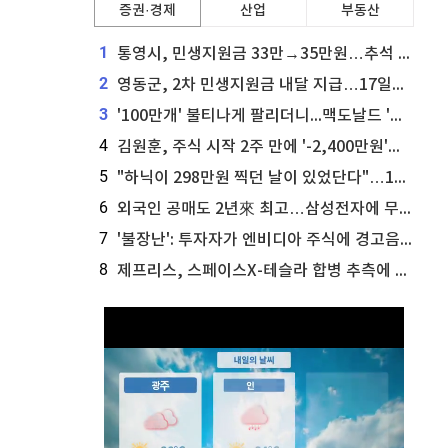
증권·경제
산업
부동산
1
통영시, 민생지원금 33만→35만원…추석 전 푼다
2
영동군, 2차 민생지원금 내달 지급…17일부터 신청 접수
3
'100만개' 불티나게 팔리더니...맥도날드 '충주찰옥수수버거' 돌연 판매 종료
4
김원훈, 주식 시작 2주 만에 '-2,400만원'…"차 한 대 값 날렸다"
5
"하닉이 298만원 찍던 날이 있었단다"…100만 클릭 '전래동화' 정체
6
외국인 공매도 2년來 최고…삼성전자에 무슨일이 [B급기자의 B급리포트]
7
'불장난': 투자자가 엔비디아 주식에 경고음 울려
8
제프리스, 스페이스X-테슬라 합병 추측에 대한 트래커 주식 가능성 분석