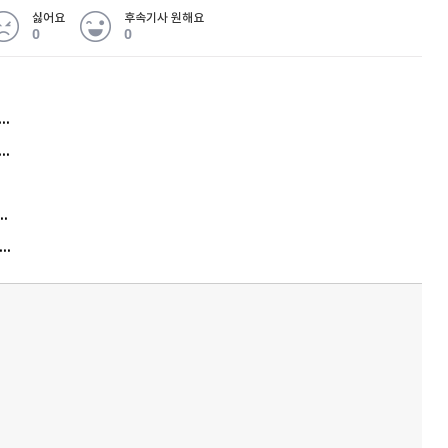
싫어요
후속기사 원해요
0
0
허지웅 "우리가 지지한 인간들이 이 꼴을"...또 소신 발언
아내 가출하자 성매매女 불러 음주, 아들 살해한 30대
김원훈 주식 1억8천 올인했는데…현실은 '-2,400만원'
"우리 애 사진 왜 적어요?" 민원 폭발…세상이 어쩌다