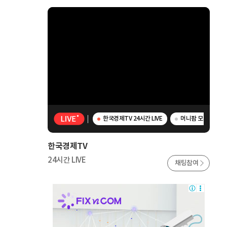
한국경제TV 24시간 LIVE
머니팜 모닝라이브 
한국경제TV
24시간 LIVE
채팅참여