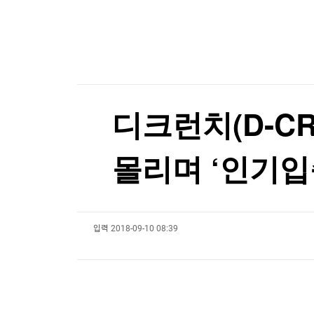
한국경제TV
뉴스홈
[부동산캘린더] 내주 김포 '한강푸르지오리버프론트
머니팜 모닝라이브
증권
굿모닝 작전
금융
[포토+] 박정민, '멋짐 가득한 모습~'
오늘장 뭐사지?
부동산
"나야, '흑백요리사' 시즌3"
[오후5시] 뉴스플러스
사회
온로드 (ON ROAD) 인사이트
글로벌경제
[온에어] 국고처 2부
디크런치(D-C
랭킹뉴스
'이란 자금줄' 겨냥…美, 가상화폐 거래소 2곳 제
몰리며 ‘인기입
'이란 자금줄' 겨냥…美, 가상화폐 거래소 2곳 제
미네르바아카데미
증권 데이터
입력
2018-09-10 08:39
스페셜강의
특징주 뉴스
투자/재테크
매매신호 (랭킹100
부동산/세무
투자분석
산업
국내증시
[모집-3기-] 돈버는 트레이딩 투자 북클럽
환율