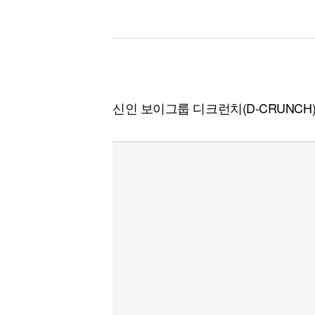
[할인50%] 한·미 투자 올인원 클래스
해외증시
신인 보이그룹 디크런치(D-CRUNCH