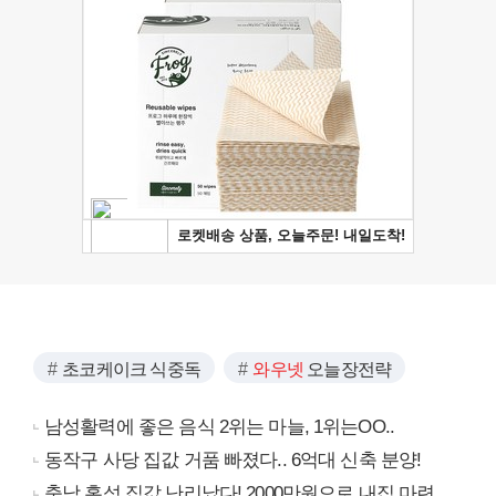
초코케이크 식중독
와우넷
오늘장전략
남성활력에 좋은 음식 2위는 마늘, 1위는OO..
동작구 사당 집값 거품 빠졌다.. 6억대 신축 분양!
충남 홍성 집값 난리났다! 2000만원으로 내집 마련..