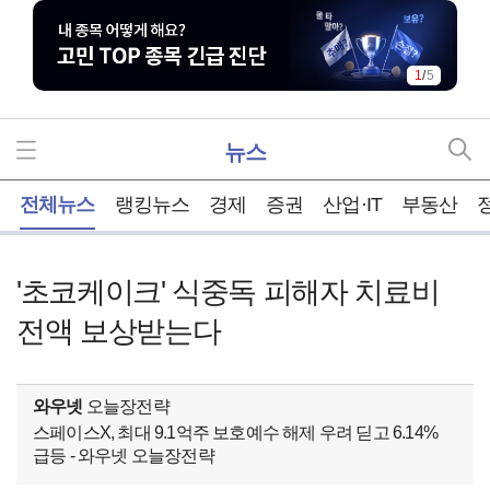
2
/
5
뉴스
홈
전체뉴스
랭킹뉴스
경제
증권
산업·IT
부동산
'초코케이크' 식중독 피해자 치료비
전액 보상받는다
와우넷
오늘장전략
스페이스X, 최대 9.1억주 보호예수 해제 우려 딛고 6.14%
급등 - 와우넷 오늘장전략