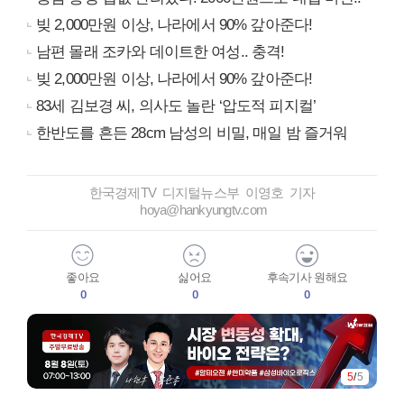
빚 2,000만원 이상, 나라에서 90% 갚아준다!
남편 몰래 조카와 데이트한 여성.. 충격!
빚 2,000만원 이상, 나라에서 90% 갚아준다!
83세 김보경 씨, 의사도 놀란 ‘압도적 피지컬’
한반도를 흔든 28cm 남성의 비밀, 매일 밤 즐거워
한국경제TV 디지털뉴스부 이영호 기자
hoya@hankyungtv.com
좋아요
싫어요
후속기사 원해요
0
0
0
5
/
5