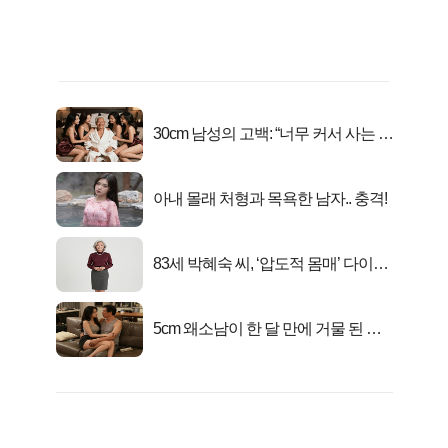
30cm 남성의 고백: “너무 커서 사는 게
행복해요”
아내 몰래 처형과 목욕한 남자.. 충격!
83세 박혜숙 씨, ‘압도적 몸매’ 다이어
트 신 등극
5cm 왜소남이 한 달 만에 거물 된 사
연