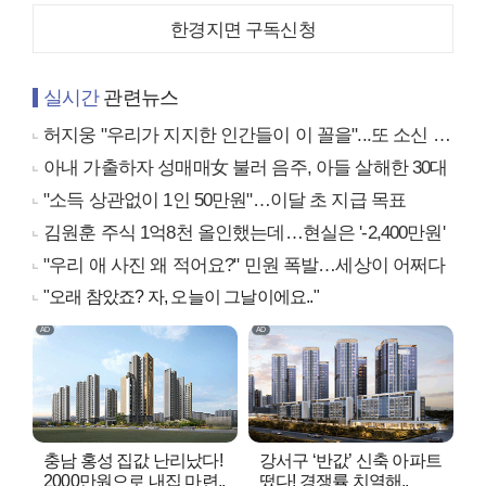
한경지면 구독신청
실시간
관련뉴스
허지웅 "우리가 지지한 인간들이 이 꼴을"...또 소신 발언
아내 가출하자 성매매女 불러 음주, 아들 살해한 30대
"소득 상관없이 1인 50만원"…이달 초 지급 목표
김원훈 주식 1억8천 올인했는데…현실은 '-2,400만원'
"우리 애 사진 왜 적어요?" 민원 폭발…세상이 어쩌다
"오래 참았죠? 자, 오늘이 그날이에요.."
충남 홍성 집값 난리났다!
강서구 ‘반값’ 신축 아파트
2000만원으로 내집 마련..
떴다! 경쟁률 치열해..