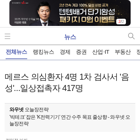
2
/
2
뉴스
홈
전체뉴스
랭킹뉴스
경제
증권
산업·IT
부동산
메르스 의심환자 4명 1차 검사서 '음
성'...일상접촉자 417명
와우넷
오늘장전략
'빅테크' 잡은 'K전력기기' 연간 수주 목표 줄상향 - 와우넷 오
늘장전략