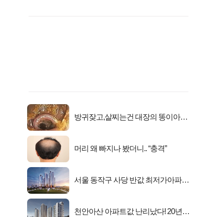
방귀잦고,살찌는건 대장의 똥이아니
라??
머리 왜 빠지나 봤더니.. “충격”
서울 동작구 사당 반값 최저가아파트
마지막...
천안아산 아파트값 난리났다! 20년