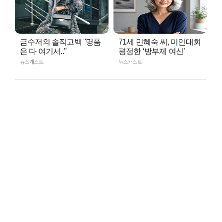
금수저의 솔직고백 "명품
71세 민혜숙 씨, 미인대회
은 다 여기서.."
평정한 ‘방부제 여신’
뉴스캐스트
뉴스캐스트