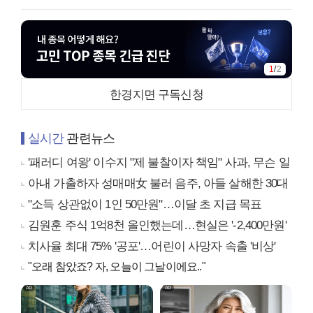
1
/
2
한경지면 구독신청
실시간
관련뉴스
'패러디 여왕' 이수지 "제 불찰이자 책임" 사과, 무슨 일
아내 가출하자 성매매女 불러 음주, 아들 살해한 30대
"소득 상관없이 1인 50만원"…이달 초 지급 목표
김원훈 주식 1억8천 올인했는데…현실은 '-2,400만원'
치사율 최대 75% '공포'…어린이 사망자 속출 '비상'
"오래 참았죠? 자, 오늘이 그날이에요.."