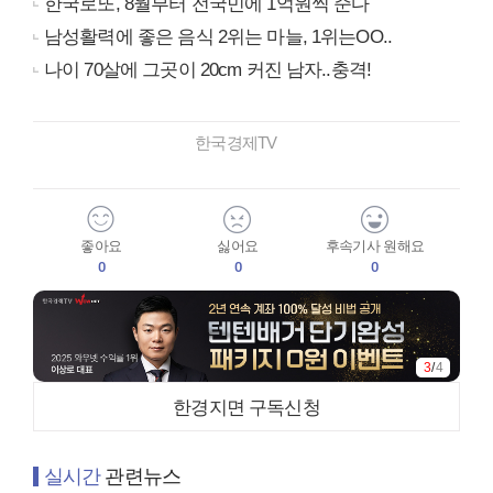
한국로또, 8월부터 전국민에 1억원씩 준다
남성활력에 좋은 음식 2위는 마늘, 1위는OO..
나이 70살에 그곳이 20cm 커진 남자..충격!
한국경제TV
좋아요
싫어요
후속기사 원해요
0
0
0
3
/
4
한경지면 구독신청
실시간
관련뉴스