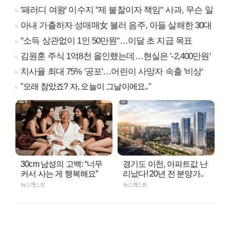
'패러디 여왕' 이수지 "제 불찰이자 책임" 사과, 무슨 일
아내 가출하자 성매매女 불러 음주, 아들 살해한 30대
"소득 상관없이 1인 50만원"…이달 초 지급 목표
김원훈 주식 1억8천 올인했는데…현실은 '-2,400만원'
치사율 최대 75% '공포'…어린이 사망자 속출 '비상'
"오래 참았죠? 자, 오늘이 그날이에요.."
30cm 남성의 고백: “너무
경기도 이천, 아파트값 난
커서 사는 게 행복해요”
리났다! 20년 전 분양가..
뉴스캐스트
뉴스캐스트