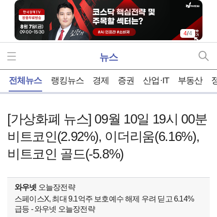
4
/
4
뉴스
홈
전체뉴스
랭킹뉴스
경제
증권
산업·IT
부동산
[가상화폐 뉴스] 09월 10일 19시 00분
비트코인(2.92%), 이더리움(6.16%),
비트코인 골드(-5.8%)
와우넷
오늘장전략
스페이스X, 최대 9.1억주 보호예수 해제 우려 딛고 6.14%
급등 - 와우넷 오늘장전략