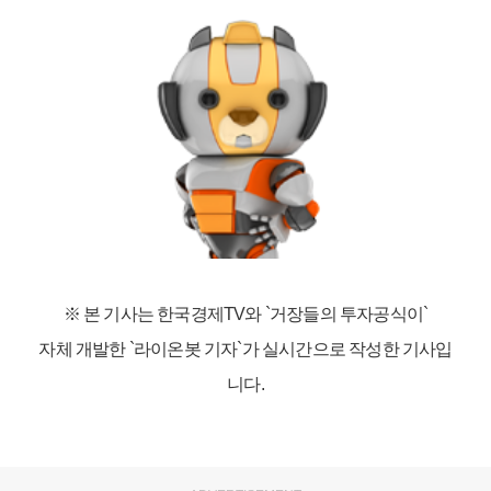
※ 본 기사는 한국경제TV와
`거장들의 투자공식이`
자체 개발한 `라이온봇 기자`가 실시간으로 작성한 기사입
니다.