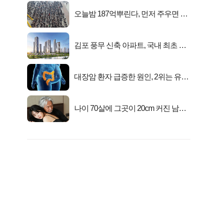
오늘밤 187억뿌린다, 먼저 주우면 최
대1억..!
김포 풍무 신축 아파트, 국내 최초 반
값 분양..
대장암 환자 급증한 원인, 2위는 유산
균 1위는OO..
나이 70살에 그곳이 20cm 커진 남자..
충격!