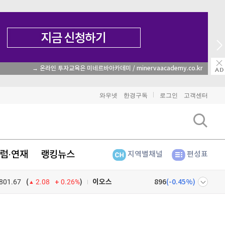
→ 온라인 투자교육은 미네르바아카데미 / minervaacademy.co.kr
비트코인
91,740,000
(
-0.11%
)
와우넷
한경구독
로그인
고객센터
이더리움
2,714,000
(
0%
)
리플
1,483
(
-0.2%
)
럼·연재
랭킹뉴스
지역별채널
편성표
비트코인 캐시
303,800
(
0.5%
)
801.67
0.26%
)
이오스
896
(
-0.45%
)
(
2.08
비트코인 골드
1,313
(
-763.82%
)
넷
주식창