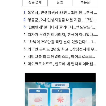
증권·경제
산업
부동산
1
통영시, 민생지원금 33만→35만원…추석 전 푼다
2
영동군, 2차 민생지원금 내달 지급…17일부터 신청 접수
3
'100만개' 불티나게 팔리더니...맥도날드 '충주찰옥수수버거' 돌연 판매 종료
4
월가가 우려한 레버리지, 한국이 아니었나...'상황 인식' 못한 아셴브레너의 추락
5
"하닉이 298만원 찍던 날이 있었단다"…100만 클릭 '전래동화' 정체
6
외국인 공매도 2년來 최고…삼성전자에 무슨일이 [B급기자의 B급리포트]
7
시티그룹 최고 애널리스트, 마이크로소프트 애저 매출 성공에 주가 전망 상향
8
마이크로소프트, 인도에 네 번째 데이터센터 개설...주가에 긍정적 영향 전망