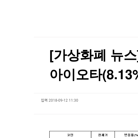
한국경제TV
뉴스홈
공항에 폭발물 탑재 드론까지…독일 정부 "새로운 
머니팜 모닝라이브
증권
굿모닝 작전
금융
공항에 폭발물 탑재 드론까지…독일 정부 "새로운 
오늘장 뭐사지?
부동산
[오후5시] 뉴스플러스
사회
온로드 (ON ROAD) 인사이트
글로벌경제
[가상화폐 뉴스] 
랭킹뉴스
아이오타(8.13%
미네르바아카데미
증권 데이터
입력
2018-09-12 11:30
스페셜강의
특징주 뉴스
투자/재테크
매매신호 (랭킹100
부동산/세무
투자분석
산업
국내증시
[모집-3기-] 돈버는 트레이딩 투자 북클럽
환율