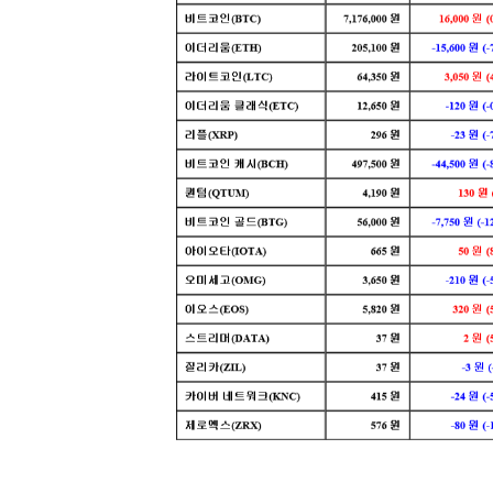
[할인50%] 한·미 투자 올인원 클래스
해외증시