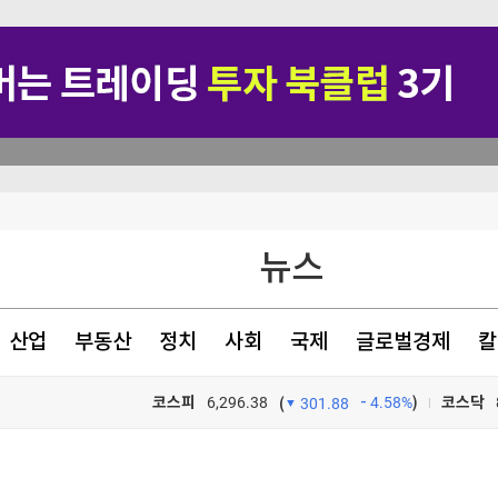
차원 위협"(종합)
뉴스
헌·입법 추진
팔린다
산업
부동산
정치
사회
국제
글로벌경제
칼
동성' 부작용"
코스피
6,296.38
4.58%
)
코스닥
(
301.88
TV프로그램
와우