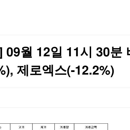
TV홈
무료방송
전체뉴스
차원 위협"(종합)
증권
파트너스
경제
종목핫라인
추천 상
산업
차원 위협"(종합)
경제
오늘의 
정치
생활경제
수익후기
국제
기업·CEO
이벤트
칼럼·연재
09월 12일 11시 30분 
특집방송
전체 프로그램
), 제로엑스(-12.2%)
채널/편성
지역별채널
)
편성표