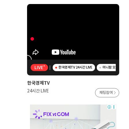
한국경제TV 24시간 LIVE
머니팜 모닝라이브 -
한국경제TV
24시간 LIVE
채팅참여