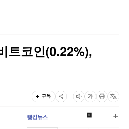
퀀텀
921
(
0.11%
)
홈
AI추천
이더리움 클래식
9,130
(
0.33%
)
품
마켓이슈
특징주
이벤트
비트코인
91,740,000
(
-0.11%
)
비트코인(0.22%),
구독
랭킹뉴스