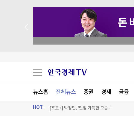
 꽝 없는 룰렛 이벤트
공항에 폭발물 탑재 드론까지…독일 정부 "새로운 
"조직범죄 가담만 해도 처벌"…칠레, 치안강화 개
유럽 저가항공 이지젯, 미 아폴로에 10.9조원에 
뉴스홈
전체뉴스
증권
경제
금융
WSJ "美 엔화부양 개입, 시장에 의도치 않은 '유
HOT
[포토+] 박정민, '멋짐 가득한 모습~'
"나야, '흑백요리사' 시즌3"
ON AIR
뉴스
[온에어] 더 워룸