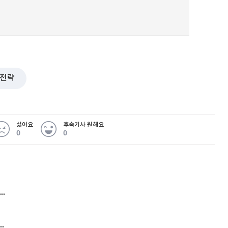
전략
싫어요
후속기사 원해요
0
0
 무슨 일
아내 가출하자 성매매女 불러 음주, 아들 살해한 30대
김원훈 주식 1억8천 올인했는데…현실은 '-2,400만원'