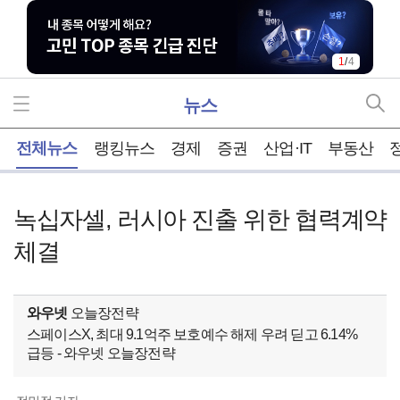
1
/
4
뉴스
홈
전체뉴스
랭킹뉴스
경제
증권
산업·IT
부동산
녹십자셀, 러시아 진출 위한 협력계약
체결
와우넷
오늘장전략
스페이스X, 최대 9.1억주 보호예수 해제 우려 딛고 6.14%
급등 - 와우넷 오늘장전략