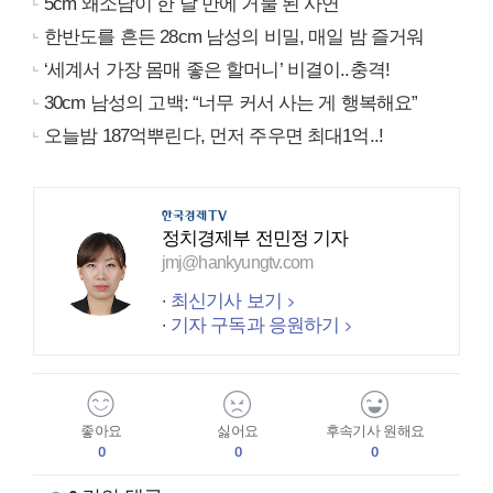
5cm 왜소남이 한 달 만에 거물 된 사연
한반도를 흔든 28cm 남성의 비밀, 매일 밤 즐거워
‘세계서 가장 몸매 좋은 할머니’ 비결이..충격!
30cm 남성의 고백: “너무 커서 사는 게 행복해요”
오늘밤 187억뿌린다, 먼저 주우면 최대1억..!
정치경제부 전민정 기자
jmj@hankyungtv.com
최신기사 보기
기자 구독과 응원하기
좋아요
싫어요
후속기사 원해요
0
0
0