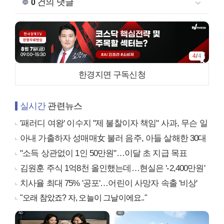
건의 댓글
0
4
/
4
한경지면 구독신청
실시간
관련뉴스
'패러디 여왕' 이수지 "제 불찰이자 책임" 사과, 무슨 일
아내 가출하자 성매매女 불러 음주, 아들 살해한 30대
"소득 상관없이 1인 50만원"…이달 초 지급 목표
김원훈 주식 1억8천 올인했는데…현실은 '-2,400만원'
치사율 최대 75% '공포'…어린이 사망자 속출 '비상'
"오래 참았죠? 자, 오늘이 그날이에요.."