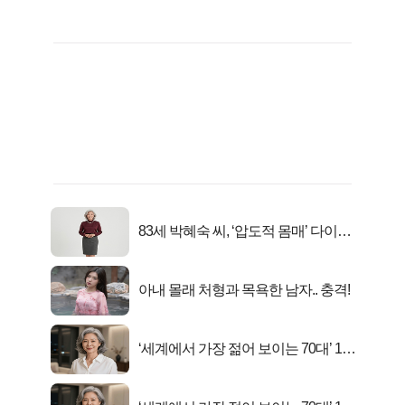
83세 박혜숙 씨, ‘압도적 몸매’ 다이어
트 신 등극
아내 몰래 처형과 목욕한 남자.. 충격!
‘세계에서 가장 젊어 보이는 70대’ 1위
선정…