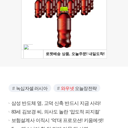
녹십자셀 러시아
와우넷
오늘장전략
삼성 반도체 옆, 고덕 신축 반드시 지금 사라!
83세 김보경 씨, 의사도 놀란 ‘압도적 피지컬’
보험설계사 이직시 ‘억’대 프로모션! 키움에셋!