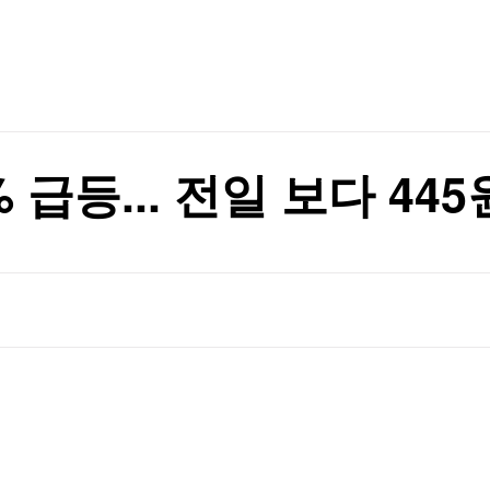
TV홈
무료방송
전체뉴스
증권
파트너스
경제
종목핫라인
추천 상
산업
경제
오늘의 
정치
생활경제
수익후기
국제
기업·CEO
이벤트
칼럼·연재
韓은 다변화 시도"
 급등... 전일 보다 445
특집방송
韓은 다변화 시도"
전체 프로그램
채널/편성
지역별채널
)
편성표