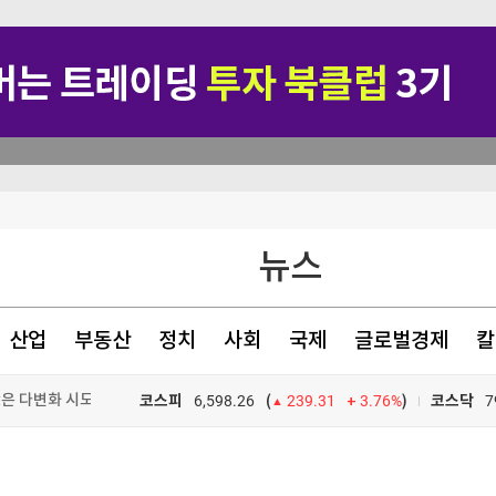
뉴스
산업
부동산
정치
사회
국제
글로벌경제
칼
韓은 다변화 시도"
향 받나
코스피
6,598.26
3.76%
)
코스닥
7
(
239.31
 '자진 신고제' 검토
TV프로그램
와우
"-신한