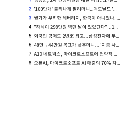
영동군, 2차 민생지원금 내달 지급…17일부터 신청 접수
2
'100만개' 불티나게 팔리더니...맥도날드 '충주찰옥수수버거' 돌연 판매 종료
3
월가가 우려한 레버리지, 한국이 아니었나...'상황 인식' 못한 아셴브레너의 추락
4
"하닉이 298만원 찍던 날이 있었단다"…100만 클릭 '전래동화' 정체
5
외국인 공매도 2년來 최고…삼성전자에 무슨일이 [B급기자의 B급리포트]
6
48만→44만원 목표가 낮추더니…"지금 사라, 70% 오른다"는 종목
7
A10 네트웍스, 마이크로소프트에 전략적 지분 워런트 발행
8
오픈AI, 마이크로소프트 AI 매출의 70% 차지할 전망