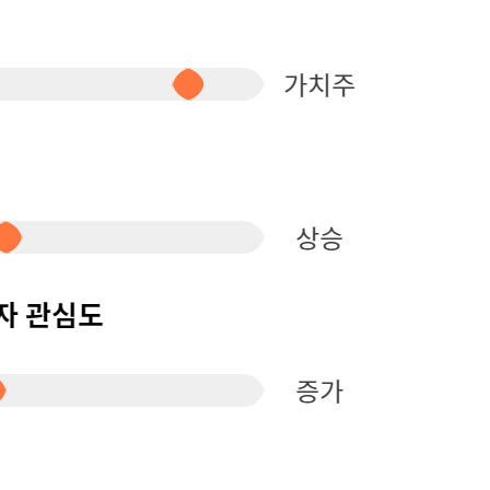
퀀텀
이더리움 클래식
9