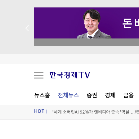
 꽝 없는 룰렛 이벤트
뉴스홈
전체뉴스
증권
경제
금융
"세계 소버린AI 92%가 엔비디아 종속 '역설'…
HOT
"美, 폴리실리콘 관세 조치 곧 발표"…韓기업 영
지난해 313명 적발…군대 내 사이버 도박에 국방부
ON AIR
뉴스
"슈프리마, 실적·주주환원 모두 매력적…목표가↑