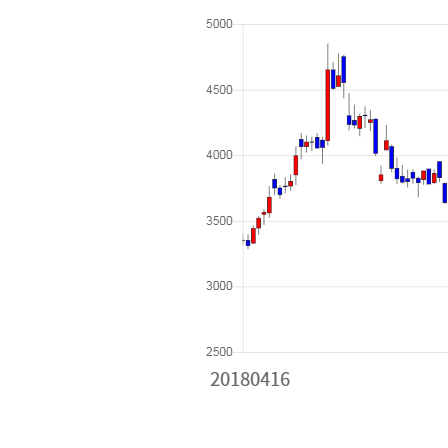
[할인50%] 한·미 투자 올인원 클래스
해외증시