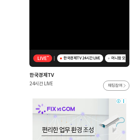
한국경제TV 24시간 LIVE
머니팜 모닝라이브 
한국경제TV
24시간 LIVE
채팅참여