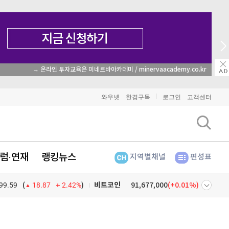
→ 온라인 투자교육은 미네르바아카데미 / minervaacademy.co.kr
와우넷
한경구독
로그인
고객센터
럼·연재
랭킹뉴스
지역별채널
편성표
비트코인
91,677,000
(
0.01%
)
99.59
2.42%
)
(
18.87
이더리움
2,705,000
(
1.39%
)
리플
1,508
(
-0.4%
)
넷
주식창