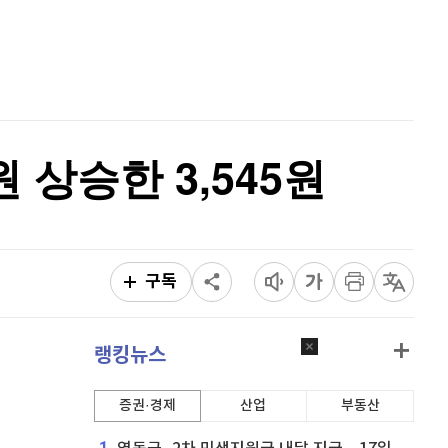
비트코인 캐시
303,600
(
-0.2%
)
홈
AI추천
이오스
896
(
-0.45%
)
품
마켓이슈
특징주
이벤트
비트코인 골드
1,313
(
-763.82%
)
퀀텀
914
(
0.22%
)
원 상승한 3,545원
이더리움 클래식
9,250
(
0.38%
)
비트코인
91,677,000
(
0.01%
)
구독
랭킹뉴스
증권·경제
산업
부동산
1