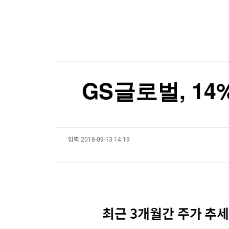
한국경제TV
뉴스홈
[포토+] 박정민, '멋짐 가득한 모습~'
머니팜 모닝라이브
증권
굿모닝 작전
금융
"나야, '흑백요리사' 시즌3"
오늘장 뭐사지?
부동산
[온에어] 머니플러스
[오후5시] 뉴스플러스
사회
온로드 (ON ROAD) 인사이트
글로벌경제
"세계 소버린AI 92%가 엔비디아 종속 '역설'…
GS글로벌, 14%
랭킹뉴스
"세계 소버린AI 92%가 엔비디아 종속 '역설'…
입력
2018-09-13 14:19
미네르바아카데미
증권 데이터
스페셜강의
특징주 뉴스
투자/재테크
매매신호 (랭킹100
부동산/세무
투자분석
산업
국내증시
[모집-3기-] 돈버는 트레이딩 투자 북클럽
환율