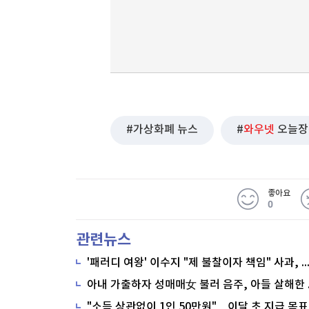
가상화폐 뉴스
와우넷
오늘장
좋아요
0
관련뉴스
'패러디 여왕' 이수지 "제 불찰이자 책임" 사과,
"소득 상관없이 1인 50만원"…이달 초 지급 목표