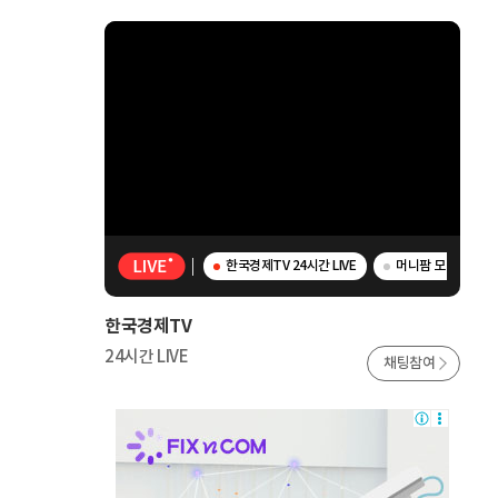
한국경제TV 24시간 LIVE
머니팜 모닝라이브 -
한국경제TV
24시간 LIVE
채팅참여