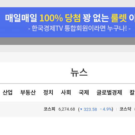
 나선다
뉴스
만 못해"
산업
부동산
정치
사회
국제
글로벌경제
칼
코스피
6,274.68
4.9%
)
코스닥
(
323.58
TV프로그램
와우