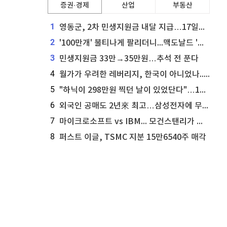
증권·경제
산업
부동산
1
영동군, 2차 민생지원금 내달 지급…17일부터 신청 접수
2
'100만개' 불티나게 팔리더니...맥도날드 '충주찰옥수수버거' 돌연 판매 종료
3
민생지원금 33만→35만원…추석 전 푼다
4
월가가 우려한 레버리지, 한국이 아니었나...'상황 인식' 못한 아셴브레너의 추락
5
"하닉이 298만원 찍던 날이 있었단다"…100만 클릭 '전래동화' 정체
6
외국인 공매도 2년來 최고…삼성전자에 무슨일이 [B급기자의 B급리포트]
7
마이크로소프트 vs IBM... 모건스탠리가 선택한 하이퍼스케일러 투자 유망주
8
퍼스트 이글, TSMC 지분 15만6540주 매각