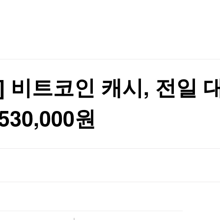
TV홈
무료방송
전체뉴스
 나선다
증권
파트너스
경제
종목핫라인
추천 상
산업
 나선다
경제
오늘의 
정치
생활경제
수익후기
국제
기업·CEO
이벤트
칼럼·연재
 비트코인 캐시, 전일 대비
특집방송
전체 프로그램
 530,000원
채널/편성
지역별채널
)
편성표