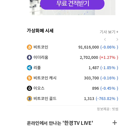
가상화폐 시세
기사 보기 +
925
(
1.43%
)
비트코인
91,616,000
(
-0.06%
)
9,215
(
0.00%
)
이더리움
2,702,000
(
1.27%
)
리플
1,487
(
-1.85%
)
비트코인 캐시
303,700
(
-0.16%
)
이오스
896
(
-0.45%
)
비트코인 골드
1,313
(
-763.82%
)
정보제공 : 빗썸
'한경TV LIVE'
온라인에서 만나는