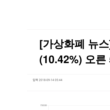
한국경제TV
뉴스홈
현대백화점그룹, 농식품부와 농촌 창업기업 육성
머니팜 모닝라이브
증권
굿모닝 작전
금융
현대백화점그룹, 농식품부와 농촌 창업기업 육성
오늘장 뭐사지?
부동산
[오후5시] 뉴스플러스
사회
온로드 (ON ROAD) 인사이트
글로벌경제
[가상화폐 뉴스]
랭킹뉴스
(10.42%) 오른
미네르바아카데미
증권 데이터
입력
2018-09-14 05:44
스페셜강의
특징주 뉴스
투자/재테크
매매신호 (랭킹100
부동산/세무
투자분석
산업
국내증시
[모집-3기-] 돈버는 트레이딩 투자 북클럽
환율