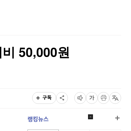
퀀텀
925
(
1.43%
)
홈
AI추천
이더리움 클래식
9,215
(
0%
)
품
마켓이슈
특징주
이벤트
비트코인
91,616,000
(
-0.06%
)
 50,000원
구독
랭킹뉴스