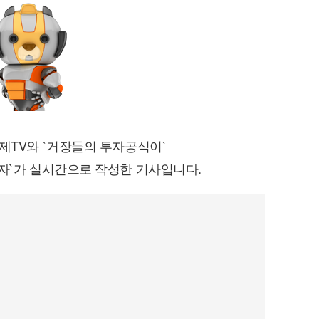
퀀텀
경제TV와
`거장들의 투자공식이`
이더리움 클래식
자`가 실시간으로 작성한 기사입니다.