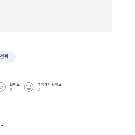
전략
싫어요
후속기사 원해요
0
0
 무슨 일
아내 가출하자 성매매女 불러 음주, 아들 살해한 30대