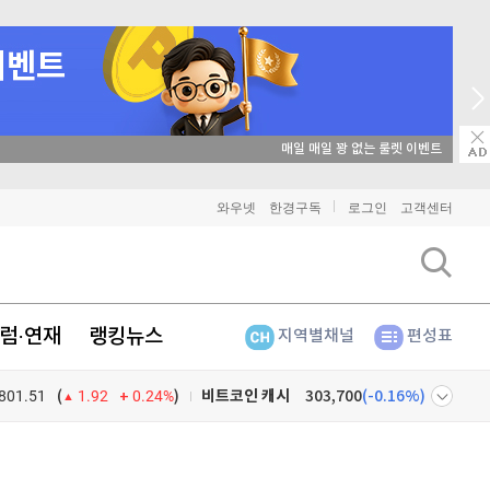
→ 온라인 투자교육은 미네르바아카데미 / minervaacademy.co.kr
비트코인
91,616,000
(
-0.06%
)
와우넷
한경구독
로그인
고객센터
이더리움
2,702,000
(
1.27%
)
리플
1,487
(
-1.85%
)
럼·연재
랭킹뉴스
지역별채널
편성표
비트코인 캐시
303,700
(
-0.16%
)
801.51
0.24%
)
이오스
896
(
-0.45%
)
(
1.92
비트코인 골드
1,313
(
-763.82%
)
넷
주식창