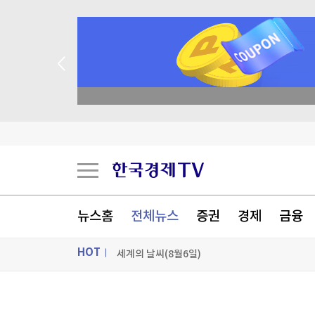
 꽝 없는 룰렛 이벤트
현대백화점그룹, 농식품부와 농촌 창업기업 육성
이 대통령 "국민 삶에 피해 주는 정책은 안 하느니
“판 뒤집히나” 분양 시장 엇갈린 전망
뉴스홈
전체뉴스
증권
경제
금융
세계의 날씨(8월6일)
HOT
[포토+] 박정민, '멋짐 가득한 모습~'
"나야, '흑백요리사' 시즌3"
ON AIR
뉴스
[온에어] 성공투자 오후증시