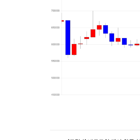
[할인50%] 한·미 투자 올인원 클래스
해외증시