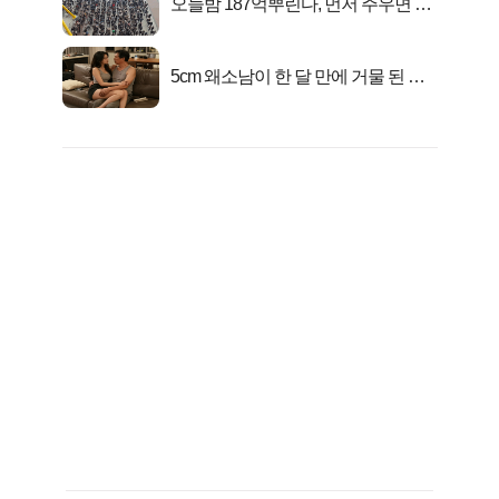
오늘밤 187억뿌린다, 먼저 주우면 최
대1억..!
5cm 왜소남이 한 달 만에 거물 된 사
연