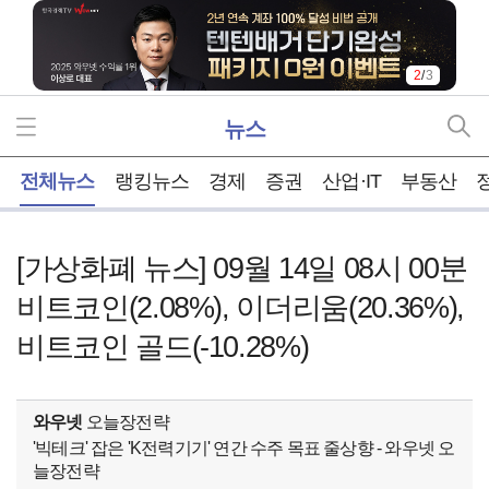
2
/
3
뉴스
홈
전체뉴스
랭킹뉴스
경제
증권
산업·IT
부동산
[가상화폐 뉴스] 09월 14일 08시 00분
비트코인(2.08%), 이더리움(20.36%),
비트코인 골드(-10.28%)
와우넷
오늘장전략
'빅테크' 잡은 'K전력기기' 연간 수주 목표 줄상향 - 와우넷 오
늘장전략