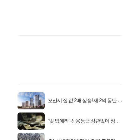
오산시 집 값 2배 상승! 제 2의 동탄 신
화..
“빚 없애라” 신용등급 상관없이 정부
서 2억지원!