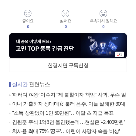
좋아요
싫어요
후속기사 원해요
0
0
0
1
/
3
한경지면 구독신청
실시간
관련뉴스
'패러디 여왕' 이수지 "제 불찰이자 책임" 사과, 무슨 일
아내 가출하자 성매매女 불러 음주, 아들 살해한 30대
"소득 상관없이 1인 50만원"…이달 초 지급 목표
김원훈 주식 1억8천 올인했는데…현실은 '-2,400만원'
치사율 최대 75% '공포'…어린이 사망자 속출 '비상'