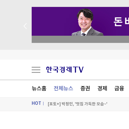
 꽝 없는 룰렛 이벤트
美, 화웨이 계약추진 아르헨 기업에 "비자 취소"
2028 대선 걱정하는 美민주 중도파, 강성 진보에 
'이주민 홍역' 세우타 수반 "무단 월경 과정서 약 1
뉴스홈
전체뉴스
증권
경제
금융
'111차례 묵비권' 파우치에 美의회모독죄…상원
HOT
[포토+] 박정민, '멋짐 가득한 모습~'
"나야, '흑백요리사' 시즌3"
ON AIR
뉴스
[온에어] 더 워룸