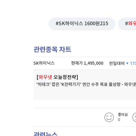
SK하이닉스 1600원215
와
관련종목 차트
SK하이닉스
현재가
1,495,000
전일대비
17
[
와우넷
오늘장전략]
10.37%
'빅테크' 잡은 'K전력기기' 연간 수주 목표 줄상향 - 와
좋아요
0
관련뉴스