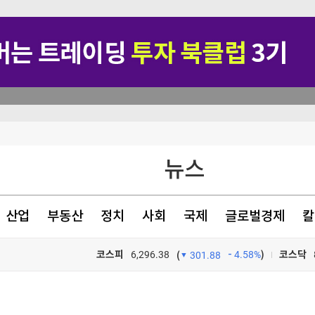
 경고…中 반발
뉴스
'전쟁 선포'
00명 숨져"
산업
부동산
정치
사회
국제
글로벌경제
칼
 상임위 통과
코스피
6,296.38
4.58%
)
코스닥
(
301.88
TV프로그램
와우