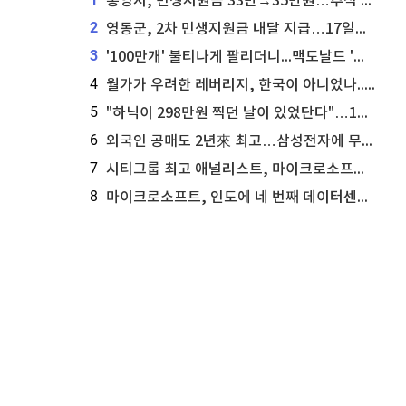
통영시, 민생지원금 33만→35만원…추석 전 푼다
2
영동군, 2차 민생지원금 내달 지급…17일부터 신청 접수
3
'100만개' 불티나게 팔리더니...맥도날드 '충주찰옥수수버거' 돌연 판매 종료
4
월가가 우려한 레버리지, 한국이 아니었나...'상황 인식' 못한 아셴브레너의 추락
5
"하닉이 298만원 찍던 날이 있었단다"…100만 클릭 '전래동화' 정체
6
외국인 공매도 2년來 최고…삼성전자에 무슨일이 [B급기자의 B급리포트]
7
시티그룹 최고 애널리스트, 마이크로소프트 애저 매출 성공에 주가 전망 상향
8
마이크로소프트, 인도에 네 번째 데이터센터 개설...주가에 긍정적 영향 전망