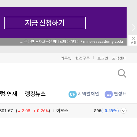
→ 온라인 투자교육은 미네르바아카데미 / minervaacademy.co.kr
비트코인
91,687,000
(
-0.16%
)
와우넷
한경구독
로그인
고객센터
이더리움
2,711,000
(
-0.11%
)
리플
1,482
(
-0.27%
)
럼·연재
랭킹뉴스
지역별채널
편성표
비트코인 캐시
302,500
(
0.07%
)
801.67
0.26%
)
이오스
896
(
-0.45%
)
(
2.08
비트코인 골드
1,313
(
-763.82%
)
넷
주식창