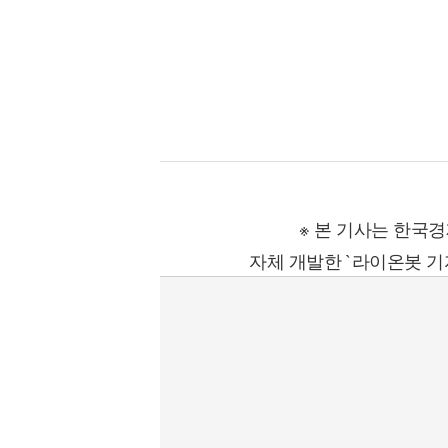
[할인50%] 한·미 투자 올인원 클래스
해외증시
※ 본 기사는 한국
자체 개발한 `라이온봇 기