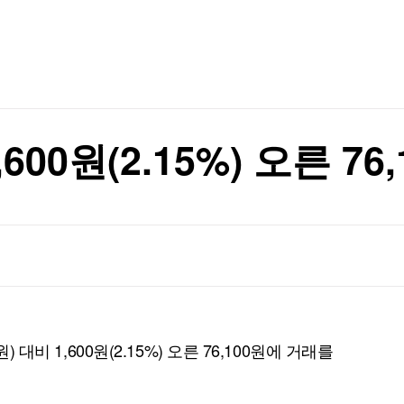
TV홈
무료방송
전체뉴스
 경고…中 반발
증권
파트너스
경제
종목핫라인
추천 상
산업
 경고…中 반발
경제
오늘의 
정치
생활경제
수익후기
국제
기업·CEO
이벤트
칼럼·연재
600원(2.15%) 오른 7
특집방송
전체 프로그램
채널/편성
지역별채널
)
편성표
) 대비 1,600원(2.15%) 오른 76,100원에 거래를