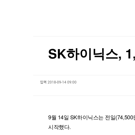
한국경제TV
뉴스홈
美, 화웨이 계약추진 아르헨 기업에 "비자 취소"
머니팜 모닝라이브
증권
굿모닝 작전
금융
美, 화웨이 계약추진 아르헨 기업에 "비자 취소"
오늘장 뭐사지?
부동산
[오후5시] 뉴스플러스
사회
온로드 (ON ROAD) 인사이트
글로벌경제
SK하이닉스, 1,
랭킹뉴스
입력
2018-09-14 09:00
미네르바아카데미
증권 데이터
스페셜강의
특징주 뉴스
투자/재테크
매매신호 (랭킹100
부동산/세무
투자분석
9월 14일 SK하이닉스는 전일(74,500원
산업
국내증시
시작했다.
[모집-3기-] 돈버는 트레이딩 투자 북클럽
환율