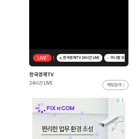
한국경제TV 24시간 LIVE
머니팜 모닝라이브 -
한국경제TV
24시간 LIVE
채팅참여