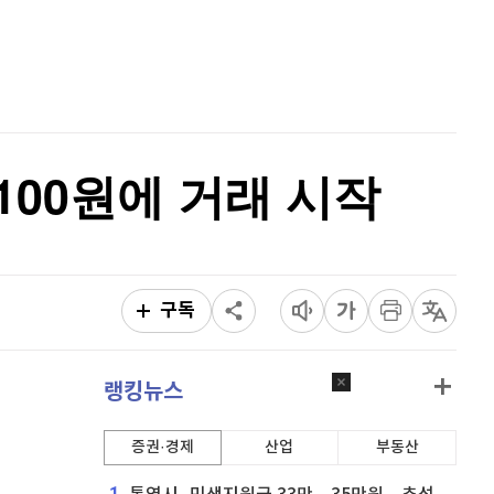
퀀텀
921
(
0.11%
)
홈
AI추천
이더리움 클래식
9,105
(
0.05%
)
품
마켓이슈
특징주
이벤트
비트코인
91,687,000
(
-0.16%
)
6,100원에 거래 시작
구독
랭킹뉴스
증권·경제
산업
부동산
1