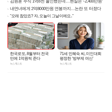
김원훈 주식 1억8천 올인했는데…현실은 '-2,400만원'
내연녀에게 2억8000만원 연봉까지…논란 또 터졌다
"오래 참았죠? 자, 오늘이 그날이에요.."
한국로또, 8월부터 전국
71세 민혜숙 씨, 미인대회
민에 1억원씩 준다
평정한 ‘방부제 여신’
뉴스캐스트
뉴스캐스트