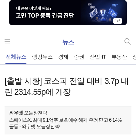
2
/
5
뉴스
홈
전체뉴스
랭킹뉴스
경제
증권
산업·IT
부동산
[출발 시황] 코스피 전일 대비 3.7p 내
린 2314.55p에 개장
와우넷
오늘장전략
스페이스X, 최대 9.1억주 보호예수 해제 우려 딛고 6.14%
급등 - 와우넷 오늘장전략