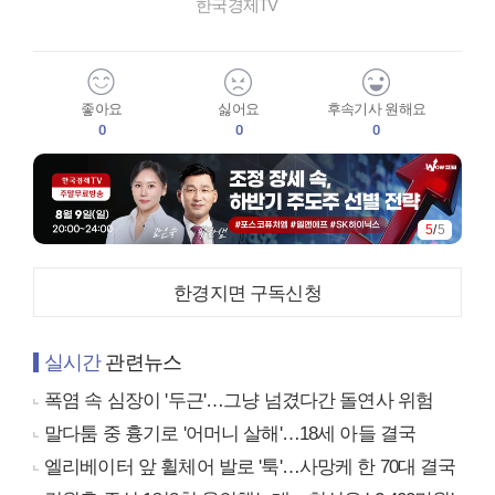
한국경제TV
좋아요
싫어요
후속기사 원해요
0
0
0
1
/
5
한경지면 구독신청
실시간
관련뉴스
폭염 속 심장이 '두근'…그냥 넘겼다간 돌연사 위험
말다툼 중 흉기로 '어머니 살해'…18세 아들 결국
엘리베이터 앞 휠체어 발로 '툭'…사망케 한 70대 결국