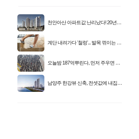
천안아산 아파트값 난리났다! 20년
전 분양가..
계단 내려가다 '철렁'... 발목 꺾이는 이
유
오늘밤 187억뿌린다, 먼저 주우면 최
대1억..!
남양주 한강뷰 신축, 전셋값에 내집마
련!