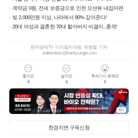
계약금 0원, 전세 보증금으로 인천 오션뷰 내집마련
빚 2,000만원 이상, 나라에서 90% 갚아준다!
20대 여성과 결혼한 70대 할아버지 비결이..충격!
한국경제TV 디지털이슈팀 유병철 기자
onlinenews@hankyungtv.com
좋아요
싫어요
후속기사 원해요
0
0
0
5
/
5
한경지면 구독신청