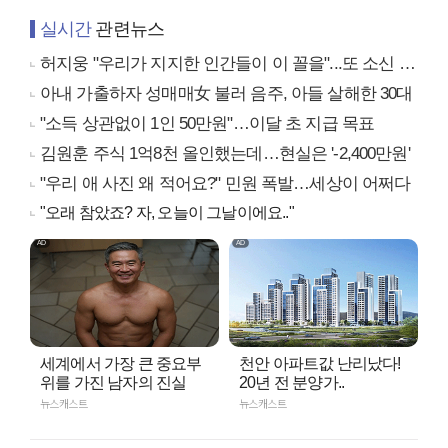
실시간
관련뉴스
허지웅 "우리가 지지한 인간들이 이 꼴을"...또 소신 발언
아내 가출하자 성매매女 불러 음주, 아들 살해한 30대
"소득 상관없이 1인 50만원"…이달 초 지급 목표
김원훈 주식 1억8천 올인했는데…현실은 '-2,400만원'
"우리 애 사진 왜 적어요?" 민원 폭발…세상이 어쩌다
"오래 참았죠? 자, 오늘이 그날이에요.."
세계에서 가장 큰 중요부
천안 아파트값 난리났다!
위를 가진 남자의 진실
20년 전 분양가..
뉴스캐스트
뉴스캐스트