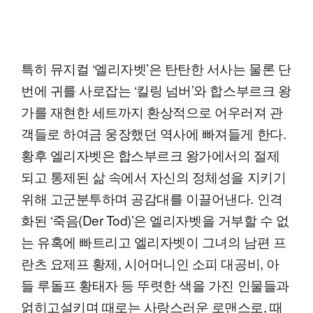
특히 뮤지컬 ‘엘리자벳’은 탄탄한 서사는 물론 단
번에 귀를 사로잡는 ‘킬링 넘버’와 합스부르크 왕
가를 재현한 세트까지 환상적으로 어우러져 관
객들로 하여금 웅장했던 역사에 빠져들게 한다.
황후 엘리자벳은 합스부르크 왕가에서의 절제
되고 통제된 삶 속에서 자신의 정체성을 지키기
위해 고군분투하며 공감대를 이끌어낸다. 인격
화된 ‘죽음(Der Tod)’은 엘리자벳을 거부할 수 없
는 유혹에 빠트리고 엘리자벳이 그녀의 남편 프
란츠 요제프 황제, 시어머니인 소피 대공비, 아
들 루돌프 황태자 등 뚜렷한 색을 가진 인물들과
얽히고설키며 때로는 사랑스러운 로맨스로, 때