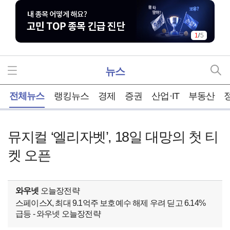
1
/
5
뉴스
홈
전체뉴스
랭킹뉴스
경제
증권
산업·IT
부동산
뮤지컬 ‘엘리자벳’, 18일 대망의 첫 티
켓 오픈
와우넷
오늘장전략
스페이스X, 최대 9.1억주 보호예수 해제 우려 딛고 6.14%
급등 - 와우넷 오늘장전략