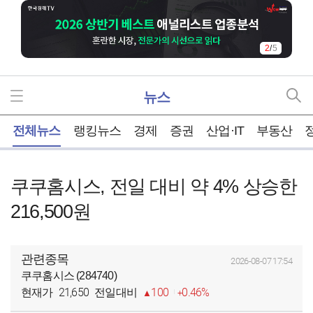
2
/
5
뉴스
홈
전체뉴스
랭킹뉴스
경제
증권
산업·IT
부동산
쿠쿠홈시스, 전일 대비 약 4% 상승한
216,500원
관련종목
2026-08-07 17:54
쿠쿠홈시스 (284740)
21,650
100
0.46%
현재가
전일대비