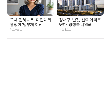
71세 민혜숙 씨, 미인대회
강서구 ‘반값’ 신축 아파트
평정한 ‘방부제 여신’
떴다! 경쟁률 치열해..
뉴스캐스트
뉴스캐스트