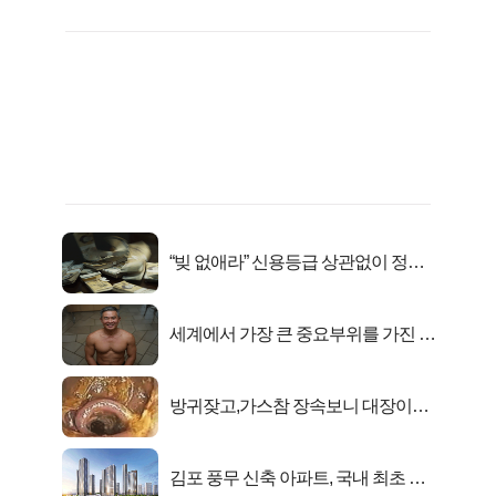
“빚 없애라” 신용등급 상관없이 정부
서 2억지원!
세계에서 가장 큰 중요부위를 가진 남
자의 진실
방귀잦고,가스참 장속보니 대장이아
니라..
김포 풍무 신축 아파트, 국내 최초 반