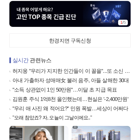
1
/
5
한경지면 구독신청
실시간
관련뉴스
허지웅 "우리가 지지한 인간들이 이 꼴을"...또 소신 발언
아내 가출하자 성매매女 불러 음주, 아들 살해한 30대
"소득 상관없이 1인 50만원"…이달 초 지급 목표
김원훈 주식 1억8천 올인했는데…현실은 '-2,400만원'
"우리 애 사진 왜 적어요?" 민원 폭발…세상이 어쩌다
"오래 참았죠? 자, 오늘이 그날이에요.."