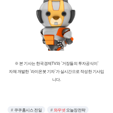
※ 본 기사는 한국경제TV와
`거장들의 투자공식이`
자체 개발한 `라이온봇 기자`가 실시간으로 작성한 기사입
니다.
쿠쿠홈시스 전일
와우넷
오늘장전략