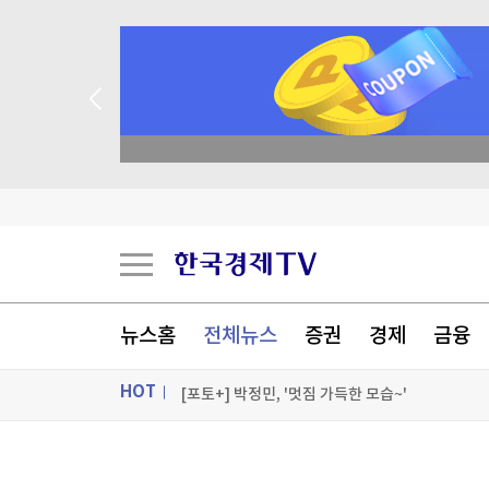
종목 무료 정밀 진단
트럼프 "중국의 AI·암호화폐 장악 안돼…시진핑과
세우타 사태에 흔들린 유럽 국경…스페인·이탈리
밀레이, 브라질 대선 앞두고 '反룰라' 우파정상회
뉴스홈
전체뉴스
증권
경제
금융
트럼프, '탄약부족' 보도에 격노…"'누가 흘리나' 
HOT
[포토+] 박정민, '멋짐 가득한 모습~'
"나야, '흑백요리사' 시즌3"
ON AIR
뉴스
[온에어] ETF 골든타임