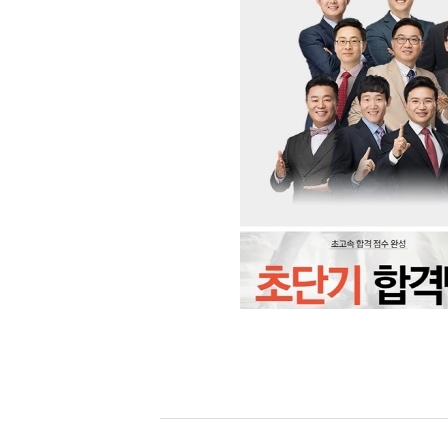
[할인50%] 한·미 투자 올인원 클래스
해외증시