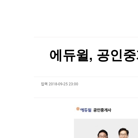
한국경제TV
뉴스홈
트럼프 "중국의 AI·암호화폐 장악 안돼…시진핑과
머니팜 모닝라이브
증권
굿모닝 작전
금융
트럼프 "중국의 AI·암호화폐 장악 안돼…시진핑과
오늘장 뭐사지?
부동산
[오후5시] 뉴스플러스
사회
온로드 (ON ROAD) 인사이트
글로벌경제
에듀윌, 공인중
랭킹뉴스
입력
2018-09-25 23:00
미네르바아카데미
증권 데이터
스페셜강의
특징주 뉴스
투자/재테크
매매신호 (랭킹100
부동산/세무
투자분석
산업
국내증시
[모집-3기-] 돈버는 트레이딩 투자 북클럽
환율