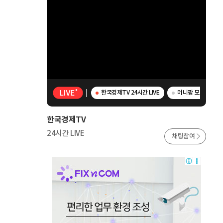
한국경제TV 24시간 LIVE
머니팜 모닝라이브 
한국경제TV
24시간 LIVE
채팅참여