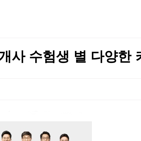
TV홈
무료방송
전체뉴스
 논의할 것"
증권
파트너스
경제
종목핫라인
추천 상
산업
 논의할 것"
경제
오늘의 
정치
생활경제
수익후기
국제
기업·CEO
이벤트
칼럼·연재
개사 수험생 별 다양한
특집방송
전체 프로그램
채널/편성
지역별채널
)
편성표