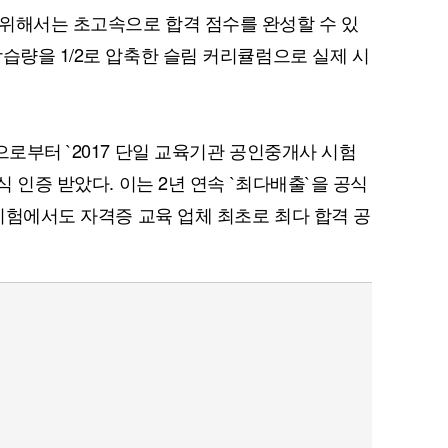
위해서는 초고속으로 합격 점수를 완성할 수 있
습량을 1/2로 압축한 슬림 커리큘럼으로 실제 시
퀀텀
으로부터 `2017 단일 교육기관 공인중개사 시험
이더리움 클래식
9
식 인증 받았다. 이는 2년 연속 `최다배출`을 공식
 시험에서도 자격증 교육 업체 최초로 최다 합격 공