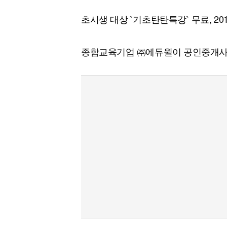
초시생 대상 `기초탄탄특강` 무료, 20
종합교육기업 ㈜에듀윌이 공인중개사 