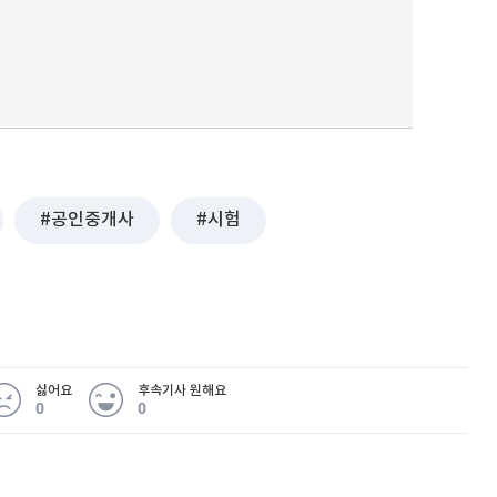
공인중개사
시험
싫어요
후속기사 원해요
0
0