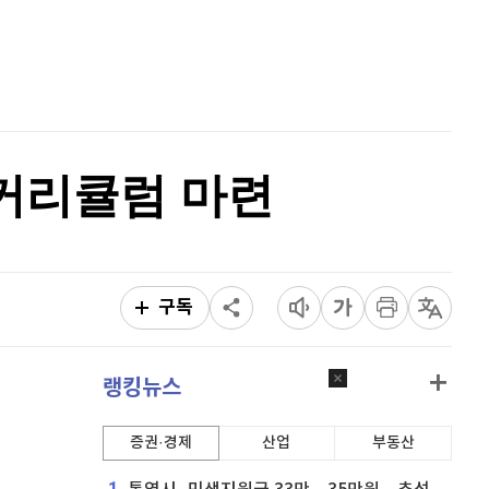
퀀텀
912
(
-0.44%
)
홈
AI추천
이더리움 클래식
9,135
(
0.11%
)
품
마켓이슈
특징주
이벤트
비트코인
91,309,000
(
-0.04%
)
 커리큘럼 마련
구독
랭킹뉴스
증권·경제
산업
부동산
1