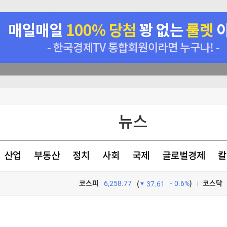
 논의할 것"
뉴스
아 정면충돌
의 추진
산업
부동산
정치
사회
국제
글로벌경제
칼
색출 지시"
코스피
6,258.77
0.6%
)
코스닥
(
37.61
TV프로그램
와우