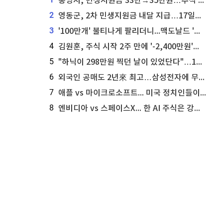
통영시, 민생지원금 33만→35만원…추석 전 푼다
2
영동군, 2차 민생지원금 내달 지급…17일부터 신청 접수
3
'100만개' 불티나게 팔리더니...맥도날드 '충주찰옥수수버거' 돌연 판매 종료
4
김원훈, 주식 시작 2주 만에 '-2,400만원'…"차 한 대 값 날렸다"
5
"하닉이 298만원 찍던 날이 있었단다"…100만 클릭 '전래동화' 정체
6
외국인 공매도 2년來 최고…삼성전자에 무슨일이 [B급기자의 B급리포트]
7
애플 vs 마이크로소프트... 미국 정치인들이 사들이는 빅테크 주식은?
8
엔비디아 vs 스페이스X... 한 AI 주식은 강력 매수, 다른 하나는 강력 매도라고 투자자 주장