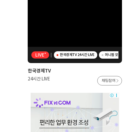
한국경제TV 24시간 LIVE
머니팜 모닝라이브 
한국경제TV
24시간 LIVE
채팅참여