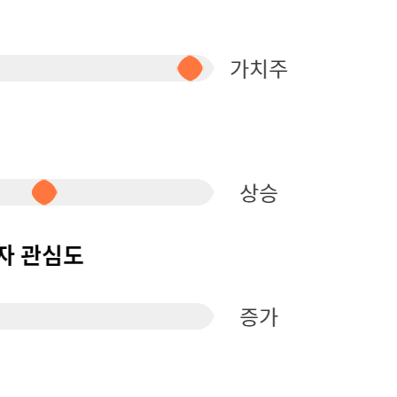
퀀텀
이더리움 클래식
9