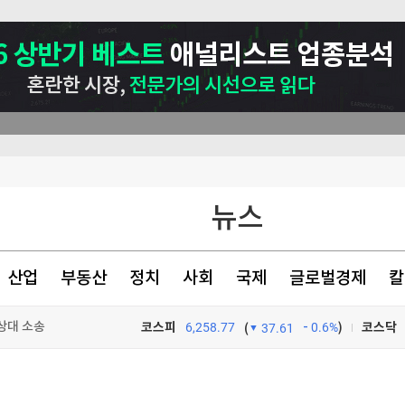
뉴스
산업
부동산
정치
사회
국제
글로벌경제
칼
상대 소송
코스피
6,258.77
0.6%
)
코스닥
(
37.61
안 상원 통과
TV프로그램
와우
정치적 판결"