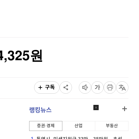
리플
1,436
(
-0.56%
)
홈
AI추천
비트코인 캐시
303,500
(
0.4%
)
품
마켓이슈
특징주
이벤트
이오스
896
(
-0.45%
)
비트코인 골드
1,313
(
-763.82%
)
,325원
퀀텀
916
(
0%
)
이더리움 클래식
9,110
(
-0.16%
)
비트코인
91,187,000
(
-0.18%
)
구독
랭킹뉴스
증권·경제
산업
부동산
1