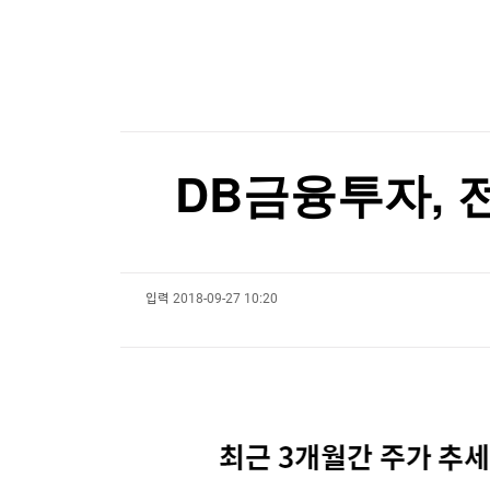
한국경제TV
뉴스홈
트럼프, 대법원 제동에도 '눈엣가시' 연준 이사 해
머니팜 모닝라이브
증권
굿모닝 작전
금융
[포토+] 박정민, '멋짐 가득한 모습~'
오늘장 뭐사지?
부동산
"나야, '흑백요리사' 시즌3"
[오후5시] 뉴스플러스
사회
온로드 (ON ROAD) 인사이트
글로벌경제
[온에어] ETF 골든타임
DB금융투자, 전
랭킹뉴스
"고가 세컨드하우스 세금은 부당 과세"…뉴욕시 
"고가 세컨드하우스 세금은 부당 과세"…뉴욕시 
입력
2018-09-27 10:20
미네르바아카데미
증권 데이터
스페셜강의
특징주 뉴스
투자/재테크
매매신호 (랭킹100
부동산/세무
투자분석
산업
국내증시
[모집-3기-] 돈버는 트레이딩 투자 북클럽
환율