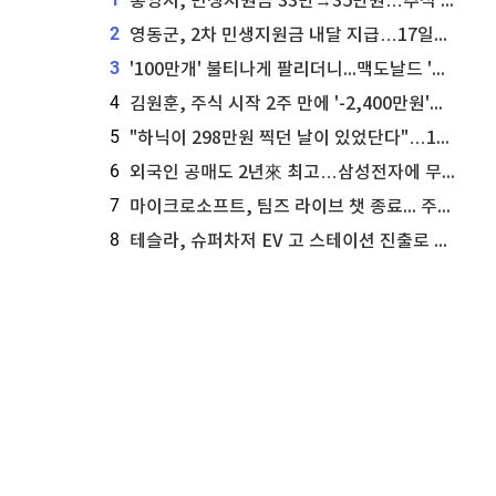
통영시, 민생지원금 33만→35만원…추석 전 푼다
2
영동군, 2차 민생지원금 내달 지급…17일부터 신청 접수
3
'100만개' 불티나게 팔리더니...맥도날드 '충주찰옥수수버거' 돌연 판매 종료
4
김원훈, 주식 시작 2주 만에 '-2,400만원'…"차 한 대 값 날렸다"
5
"하닉이 298만원 찍던 날이 있었단다"…100만 클릭 '전래동화' 정체
6
외국인 공매도 2년來 최고…삼성전자에 무슨일이 [B급기자의 B급리포트]
7
마이크로소프트, 팀즈 라이브 챗 종료... 주가는 상승세
8
테슬라, 슈퍼차저 EV 고 스테이션 진출로 주가 상승