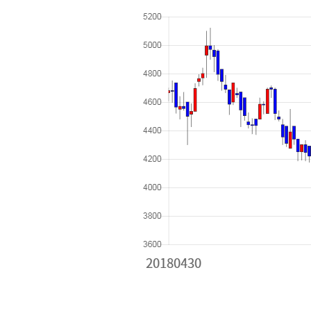
[할인50%] 한·미 투자 올인원 클래스
해외증시