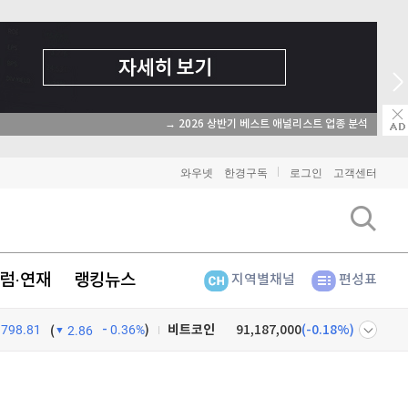
→ 2026 상반기 베스트 애널리스트 업종 분석
와우넷
한경구독
로그인
고객센터
럼·연재
랭킹뉴스
지역별채널
편성표
798.81
0.36%
)
비트코인
91,187,000
(
-0.18%
)
(
2.86
이더리움
2,691,000
(
-0.04%
)
넷
주식창