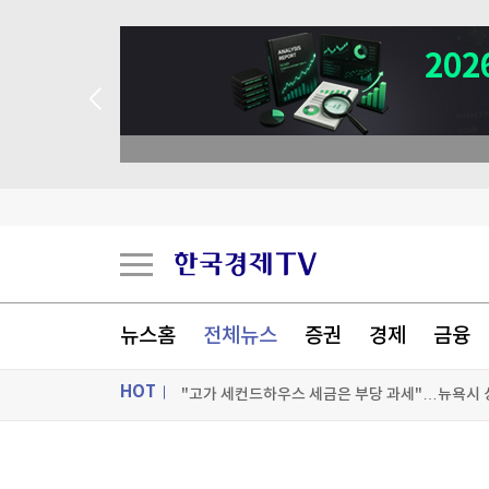
뉴스홈
전체뉴스
증권
경제
금융
HOT
"고가 세컨드하우스 세금은 부당 과세"…뉴욕시 
'트럼프 측근' 故그레이엄 의원의 러·이란 제재법
ON AIR
뉴스
美법원, 백악관 연회장 공사에 또 제동…트럼프 "