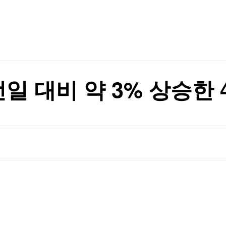
TV홈
무료방송
전체뉴스
임 재추진
증권
파트너스
경제
종목핫라인
추천 상
산업
경제
오늘의 
정치
생활경제
수익후기
국제
기업·CEO
이벤트
칼럼·연재
일 대비 약 3% 상승한 4
특집방송
상대 소송
전체 프로그램
상대 소송
채널/편성
지역별채널
)
편성표