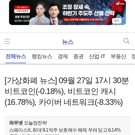
5
/
5
뉴스
홈
전체뉴스
랭킹뉴스
경제
증권
산업·IT
부동산
[가상화폐 뉴스] 09월 27일 17시 30분
비트코인(-0.18%), 비트코인 캐시
(16.78%), 카이버 네트워크(-8.33%)
와우넷
오늘장전략
스페이스X, 최대 9.1억주 보호예수 해제 우려 딛고 6.14%