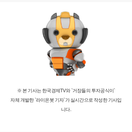
※ 본 기사는 한국경제TV와
`거장들의 투자공식이`
자체 개발한 `라이온봇 기자`가 실시간으로 작성한 기사입
니다.