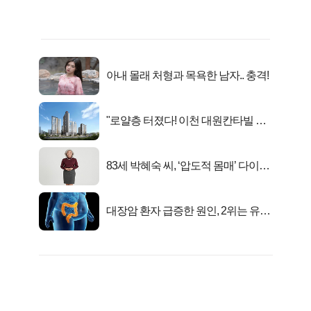
아내 몰래 처형과 목욕한 남자.. 충격!
"로얄층 터졌다! 이천 대원칸타빌 잔
여세대 긴급 공개"
83세 박혜숙 씨, ‘압도적 몸매’ 다이어
트 신 등극
대장암 환자 급증한 원인, 2위는 유산
균 1위는OO..