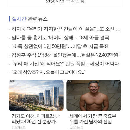
한경지면 구독신청
실시간
관련뉴스
허지웅 "우리가 지지한 인간들이 이 꼴을"...또 소신 발언
말다툼 중 흉기로 '어머니 살해'…18세 아들 결국
"소득 상관없이 1인 50만원"…이달 초 지급 목표
김원훈 주식 1억8천 올인했는데…현실은 '-2,400만원'
"우리 애 사진 왜 적어요?" 민원 폭발…세상이 어쩌다
"오래 참았죠? 자, 오늘이 그날이에요.."
경기도 이천, 아파트값 난
세계에서 가장 큰 중요부
리났다! 20년 전 분양가..
위를 가진 남자의 진실
뉴스캐스트
뉴스캐스트