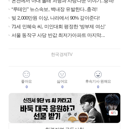
온천에서 아내 몰래 처형과 사랑나눈 이야기..충격!
“루테인” 뉴스속보, 백내장 유발한다..충격!
빚 2,000만원 이상, 나라에서 90% 갚아준다!
71세 민혜숙 씨, 미인대회 평정한 ‘방부제 여신’
서울 동작구 사당 반값 최저가아파트 마지막...
한국경제TV
좋아요
싫어요
후속기사 원해요
0
0
0
4
/
5