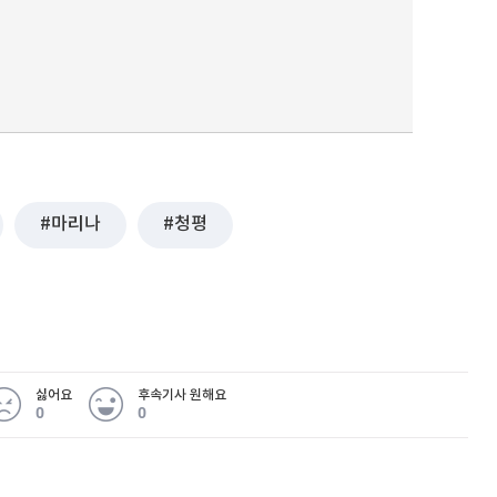
마리나
청평
싫어요
후속기사 원해요
0
0