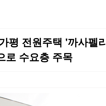
TV홈
무료방송
전체뉴스
증권
파트너스
경제
신 모델 무한제공
종목핫라인
추천 상
산업
경제
오늘의 
정치
신 모델 무한제공
생활경제
수익후기
국제
기업·CEO
이벤트
칼럼·연재
가평 전원주택 '까사펠리
특집방송
전체 프로그램
으로 수요층 주목
채널/편성
지역별채널
)
편성표