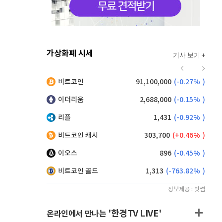
가상화폐 시세
기사 보기 +
912
(
-0.44%
)
비트코인
91,100,000
(
-0.27%
)
,095
(
-0.33%
)
이더리움
2,688,000
(
-0.15%
)
리플
1,431
(
-0.92%
)
비트코인 캐시
303,700
(
0.46%
)
이오스
896
(
-0.45%
)
비트코인 골드
1,313
(
-763.82%
)
정보제공 : 빗썸
'한경TV LIVE'
온라인에서 만나는