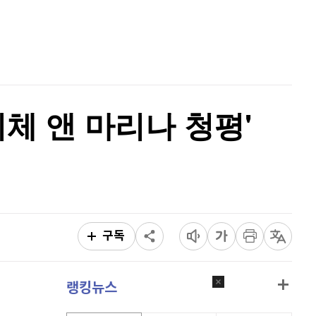
홈
퀀텀
912
(
-0.44%
)
AI추천
품
마켓이슈
이더리움 클래식
9,095
(
-0.33%
)
특징주
이벤트
비트코인
91,100,000
(
-0.27%
)
체 앤 마리나 청평'
구독
랭킹뉴스