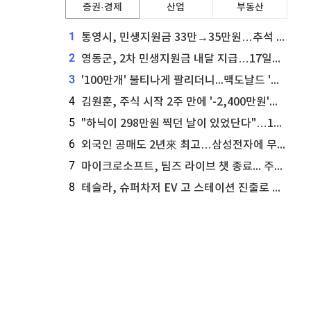
증권·경제
산업
부동산
1
통영시, 민생지원금 33만→35만원…추석 전 푼다
2
영동군, 2차 민생지원금 내달 지급…17일부터 신청 접수
3
'100만개' 불티나게 팔리더니...맥도날드 '충주찰옥수수버거' 돌연 판매 종료
4
김원훈, 주식 시작 2주 만에 '-2,400만원'…"차 한 대 값 날렸다"
5
"하닉이 298만원 찍던 날이 있었단다"…100만 클릭 '전래동화' 정체
6
외국인 공매도 2년來 최고…삼성전자에 무슨일이 [B급기자의 B급리포트]
7
마이크로소프트, 팀즈 라이브 챗 종료... 주가는 상승세
8
테슬라, 슈퍼차저 EV 고 스테이션 진출로 주가 상승