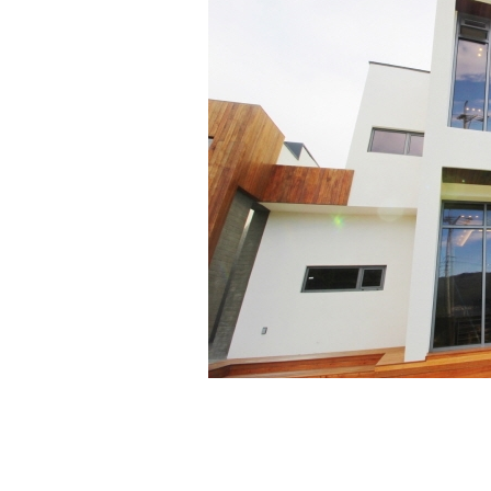
[할인50%] 한·미 투자 올인원 클래스
해외증시