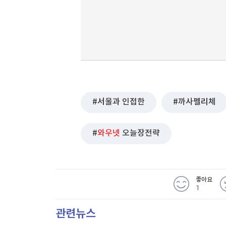
서울과 인접한
까사펠리체
와우넷
오늘장전략
좋아요
1
관련뉴스