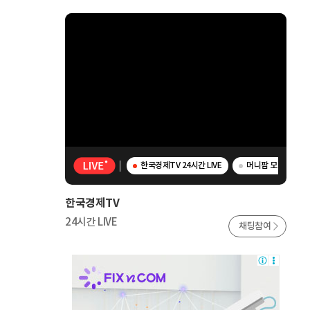
한국경제TV 24시간 LIVE
머니팜 모닝라이브 
한국경제TV
24시간 LIVE
채팅참여