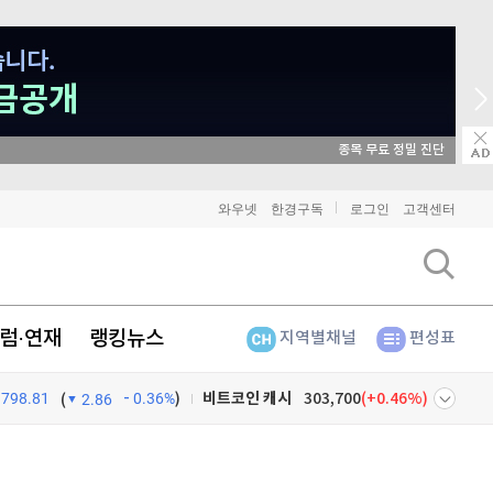
매일 매일 꽝 없는 룰렛 이벤트
와우넷
한경구독
로그인
고객센터
비트코인
91,100,000
(
-0.27%
)
이더리움
2,688,000
(
-0.15%
)
럼·연재
랭킹뉴스
리플
1,431
(
-0.92%
)
지역별채널
편성표
비트코인 캐시
303,700
(
0.46%
)
798.81
0.36%
)
(
2.86
이오스
896
(
-0.45%
)
넷
주식창
비트코인 골드
1,313
(
-763.82%
)