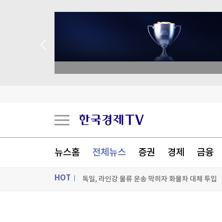
종목 무료 정밀 진단
시장지배력 노린 오픈AI, 챗GPT 무료고객에 최
'30년 난제' 자가염증질환 원인 '파이린' 활성화 
뉴스홈
전체뉴스
증권
경제
금융
세계최고령 도전 119세…"오래 살려면 일하고 
독일, 라인강 물류 운송 막히자 화물차 대체 투입
HOT
[포토+] 박정민, '멋짐 가득한 모습~'
ON AIR
뉴스
"나야, '흑백요리사' 시즌3"