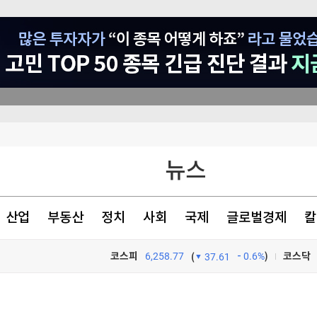
뉴스
신 모델 무한제공
원리 규명
산업
부동산
정치
사회
국제
글로벌경제
칼
건강하게 먹어라"
코스피
6,258.77
0.6%
)
코스닥
(
37.61
TV프로그램
와우