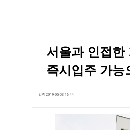
한국경제TV
뉴스홈
[온에어] 경제전쟁 꾼 시즌3
머니팜 모닝라이브
증권
시장지배력 노린 오픈AI, 챗GPT 무료고객에 최
굿모닝 작전
금융
오늘장 뭐사지?
부동산
시장지배력 노린 오픈AI, 챗GPT 무료고객에 최
[오후5시] 뉴스플러스
사회
온로드 (ON ROAD) 인사이트
글로벌경제
서울과 인접한 
랭킹뉴스
즉시입주 가능
미네르바아카데미
증권 데이터
입력
2019-05-03 16:44
스페셜강의
특징주 뉴스
투자/재테크
매매신호 (랭킹100
부동산/세무
투자분석
산업
국내증시
[모집-3기-] 돈버는 트레이딩 투자 북클럽
환율