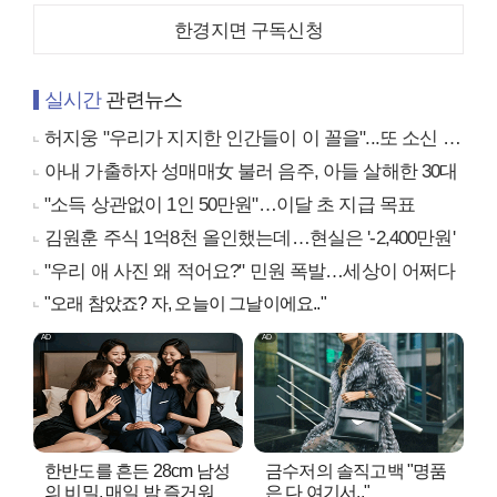
한경지면 구독신청
실시간
관련뉴스
허지웅 "우리가 지지한 인간들이 이 꼴을"...또 소신 발언
아내 가출하자 성매매女 불러 음주, 아들 살해한 30대
"소득 상관없이 1인 50만원"…이달 초 지급 목표
김원훈 주식 1억8천 올인했는데…현실은 '-2,400만원'
"우리 애 사진 왜 적어요?" 민원 폭발…세상이 어쩌다
"오래 참았죠? 자, 오늘이 그날이에요.."
한반도를 흔든 28cm 남성
금수저의 솔직고백 "명품
의 비밀, 매일 밤 즐거워
은 다 여기서.."