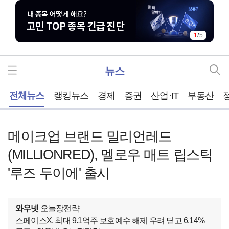
1
/
5
뉴스
홈
전체뉴스
랭킹뉴스
경제
증권
산업·IT
부동산
메이크업 브랜드 밀리언레드
(MILLIONRED), 멜로우 매트 립스틱
'루즈 두이에' 출시
와우넷
오늘장전략
스페이스X, 최대 9.1억주 보호예수 해제 우려 딛고 6.14%