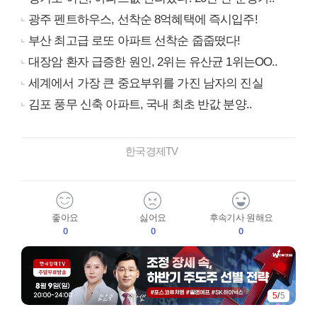
광주 펜트하우스, 선착순 8억혜택에 즉시입주!
부산 최고급 로또 아파트 선착순 줍줍떴다!
대장암 환자 급증한 원인, 2위는 유산균 1위는OO..
세계에서 가장 큰 중요부위를 가진 남자의 진실
김포 풍무 신축 아파트, 국내 최초 반값 분양..
한국경제TV
좋아요
싫어요
후속기사 원해요
0
0
0
5
/
5