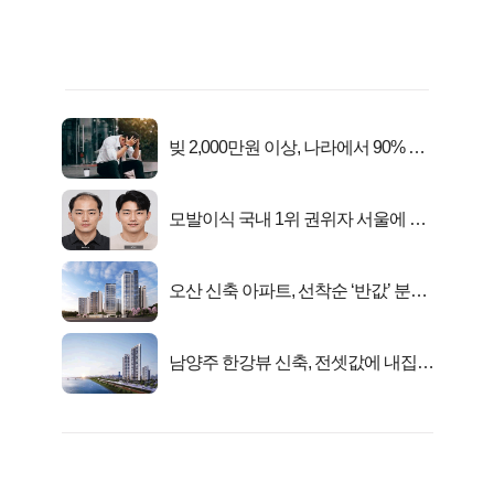
빚 2,000만원 이상, 나라에서 90% 갚
아준다!
모발이식 국내 1위 권위자 서울에 있
었다..
오산 신축 아파트, 선착순 ‘반값’ 분양
시작..
남양주 한강뷰 신축, 전셋값에 내집마
련!