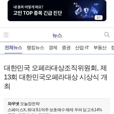
1
/
5
뉴스
홈
전체뉴스
랭킹뉴스
경제
증권
산업·IT
부동산
대한민국 오페라대상조직위원회, 제
13회 대한민국오페라대상 시상식 개
최
와우넷
오늘장전략
스페이스X, 최대 9.1억주 보호예수 해제 우려 딛고 6.14%