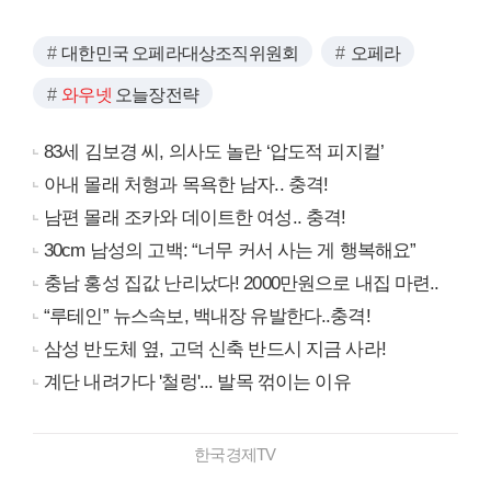
대한민국 오페라대상조직위원회
오페라
와우넷
오늘장전략
83세 김보경 씨, 의사도 놀란 ‘압도적 피지컬’
아내 몰래 처형과 목욕한 남자.. 충격!
남편 몰래 조카와 데이트한 여성.. 충격!
30cm 남성의 고백: “너무 커서 사는 게 행복해요”
충남 홍성 집값 난리났다! 2000만원으로 내집 마련..
“루테인” 뉴스속보, 백내장 유발한다..충격!
삼성 반도체 옆, 고덕 신축 반드시 지금 사라!
계단 내려가다 '철렁'... 발목 꺾이는 이유
한국경제TV