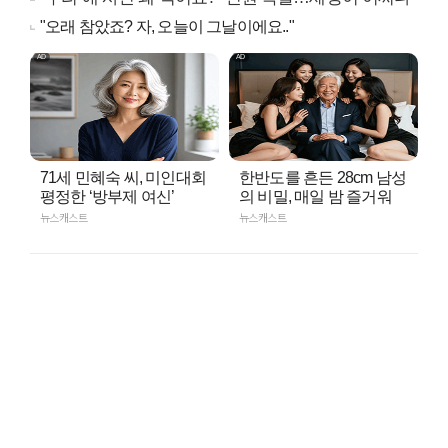
"오래 참았죠? 자, 오늘이 그날이에요.."
71세 민혜숙 씨, 미인대회
한반도를 흔든 28cm 남성
평정한 ‘방부제 여신’
의 비밀, 매일 밤 즐거워
뉴스캐스트
뉴스캐스트