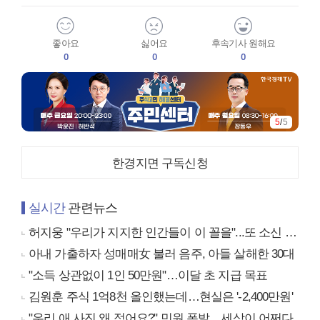
좋아요
싫어요
후속기사 원해요
0
0
0
5
/
5
한경지면 구독신청
실시간
관련뉴스
허지웅 "우리가 지지한 인간들이 이 꼴을"...또 소신 발언
아내 가출하자 성매매女 불러 음주, 아들 살해한 30대
"소득 상관없이 1인 50만원"…이달 초 지급 목표
김원훈 주식 1억8천 올인했는데…현실은 '-2,400만원'
"우리 애 사진 왜 적어요?" 민원 폭발…세상이 어쩌다