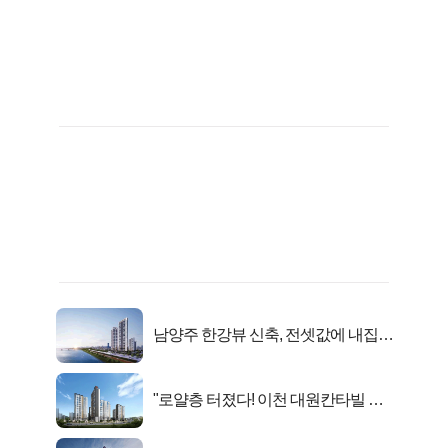
남양주 한강뷰 신축, 전셋값에 내집마
련!
"로얄층 터졌다! 이천 대원칸타빌 잔
여세대 긴급 공개"