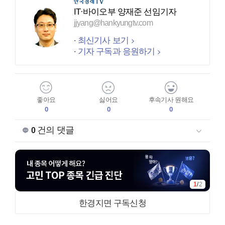
IT·바이오부 양재준 선임기자
jjyang@hankyungtv.com
최신기사 보기
기자 구독과 응원하기
좋아요
싫어요
후속기사 원해요
0
0
0
건의 댓글
0
1
/
2
한경지면 구독신청