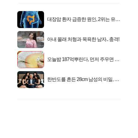
대장암 환자 급증한 원인, 2위는 유산
균 1위는OO..
아내 몰래 처형과 목욕한 남자.. 충격!
오늘밤 187억뿌린다, 먼저 주우면 최
대1억..!
한반도를 흔든 28cm 남성의 비밀, 매
일 밤 즐거워