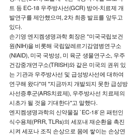
트 등 EC-18 우주방사선(GCR) 방어-치료제 개
발연구를 제안했으며, 2차 최종 발표를 앞두고
있다.
손기영 엔지켐생명과학 회장은 "미국국립보건
원(NIH)을 비롯해 국립알레르기감염병연구소
(NIAID), 미국 국방성, 미 육군 생물연구소, 우주
건강중개연구소(TRISH)와 같은 미국의 권위 있
는 기관과 우주방사선 및 급성방사선에 대하여
연구해 왔다"며 "지금까지 개발되지 못한 급성방
사선증후군(ARS치료제), 우주방사선 치료제의
시초가 될 것을 기대한다"고 말했다.
엔지켐생명과학의 신약물질 `EC-18`은 패턴인
식수용체(PRR, TLRs)의 세포내 재순환을 촉진
시켜 세포나 조직 손상으로 몸에 쌓이는 손상연