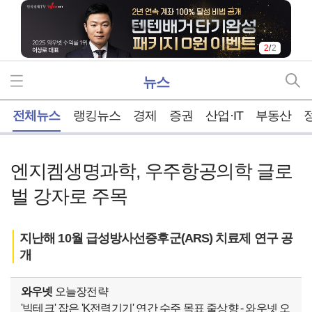
2
/
2
뉴스
홈
전체뉴스
랭킹뉴스
경제
증권
산업·IT
부동산
엔지켐생명과학, 우주항공의학 글로
벌 강자로 주목
지난해 10월 급성방사선증후군(ARS) 치료제 연구 공
개
와우넷
오늘장전략
'빅테크' 잡은 'K전력기기' 연간 수주 목표 줄상향 - 와우넷 오