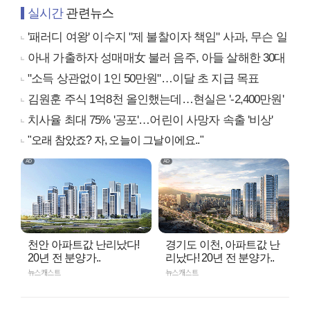
실시간
관련뉴스
'패러디 여왕' 이수지 "제 불찰이자 책임" 사과, 무슨 일
아내 가출하자 성매매女 불러 음주, 아들 살해한 30대
"소득 상관없이 1인 50만원"…이달 초 지급 목표
김원훈 주식 1억8천 올인했는데…현실은 '-2,400만원'
치사율 최대 75% '공포'…어린이 사망자 속출 '비상'
"오래 참았죠? 자, 오늘이 그날이에요.."
천안 아파트값 난리났다!
경기도 이천, 아파트값 난
20년 전 분양가..
리났다! 20년 전 분양가..
뉴스캐스트
뉴스캐스트