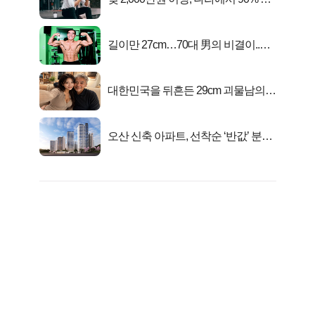
아준다!
길이만 27cm…70대 男의 비결이..충
격!
대한민국을 뒤흔든 29cm 괴물남의
진실
오산 신축 아파트, 선착순 ‘반값’ 분양
시작..