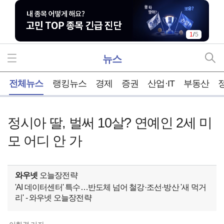
1
/
5
뉴스
홈
전체뉴스
랭킹뉴스
경제
증권
산업·IT
부동산
정시아 딸, 벌써 10살? 연예인 2세 미
모 어디 안 가
와우넷
오늘장전략
'AI 데이터센터' 특수…반도체 넘어 철강·조선·방산 '새 먹거
리' - 와우넷 오늘장전략