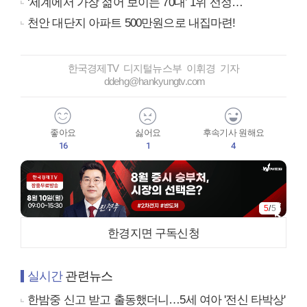
‘세계에서 가장 젊어 보이는 70대’ 1위 선정…
천안 대단지 아파트 500만원으로 내집마련!
한국경제TV 디지털뉴스부 이휘경 기자
ddehg@hankyungtv.com
좋아요
싫어요
후속기사 원해요
16
1
4
5
/
5
한경지면 구독신청
실시간
관련뉴스
한밤중 신고 받고 출동했더니…5세 여아 '전신 타박상'