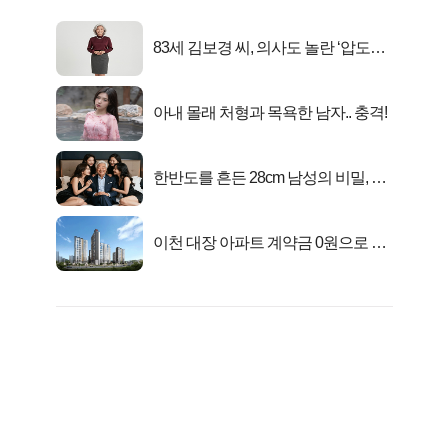
83세 김보경 씨, 의사도 놀란 ‘압도적
피지컬’
아내 몰래 처형과 목욕한 남자.. 충격!
한반도를 흔든 28cm 남성의 비밀, 매
일 밤 즐거워
이천 대장 아파트 계약금 0원으로 내
집마련!