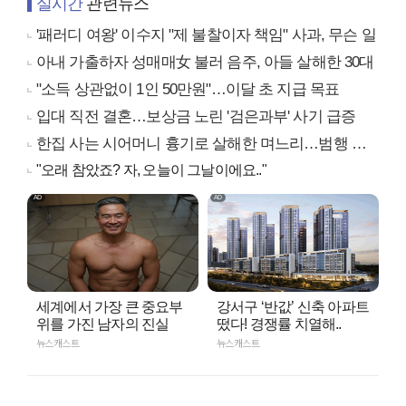
실시간
관련뉴스
'패러디 여왕' 이수지 "제 불찰이자 책임" 사과, 무슨 일
아내 가출하자 성매매女 불러 음주, 아들 살해한 30대
"소득 상관없이 1인 50만원"…이달 초 지급 목표
입대 직전 결혼…보상금 노린 '검은과부' 사기 급증
한집 사는 시어머니 흉기로 살해한 며느리…범행 동기는
"오래 참았죠? 자, 오늘이 그날이에요.."
세계에서 가장 큰 중요부
강서구 ‘반값’ 신축 아파트
위를 가진 남자의 진실
떴다! 경쟁률 치열해..
뉴스캐스트
뉴스캐스트