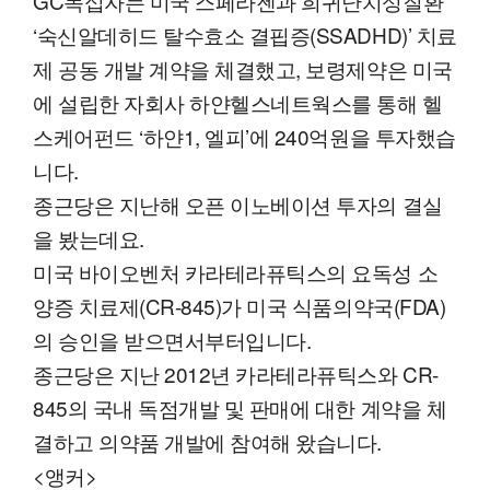
GC녹십자는 미국 스페라젠과 희귀난치성질환
‘숙신알데히드 탈수효소 결핍증(SSADHD)’ 치료
제 공동 개발 계약을 체결했고, 보령제약은 미국
에 설립한 자회사 하얀헬스네트웍스를 통해 헬
스케어펀드 ‘하얀1, 엘피’에 240억원을 투자했습
니다.
종근당은 지난해 오픈 이노베이션 투자의 결실
을 봤는데요.
미국 바이오벤처 카라테라퓨틱스의 요독성 소
양증 치료제(CR-845)가 미국 식품의약국(FDA)
의 승인을 받으면서부터입니다.
종근당은 지난 2012년 카라테라퓨틱스와 CR-
845의 국내 독점개발 및 판매에 대한 계약을 체
결하고 의약품 개발에 참여해 왔습니다.
<앵커>