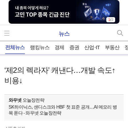
1
/
2
뉴스
홈
전체뉴스
랭킹뉴스
경제
증권
산업·IT
부동산
‘제2의 렉라자’ 캐낸다…개발 속도↑
비용↓
와우넷
오늘장전략
SK하이닉스, 샌디스크와 HBF 첫 표준 공개…AI 메모리 병
목 푼다 - 와우넷 오늘장전략