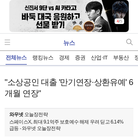
5
/
5
뉴스
홈
전체뉴스
랭킹뉴스
경제
증권
산업·IT
부동산
"소상공인 대출 '만기연장·상환유예' 6
개월 연장"
와우넷
오늘장전략
스페이스X, 최대 9.1억주 보호예수 해제 우려 딛고 6.14%
급등 - 와우넷 오늘장전략