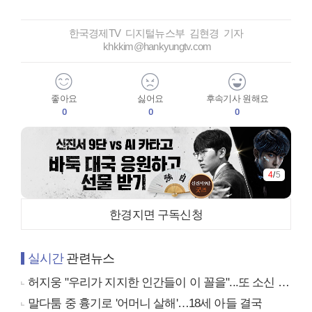
한국경제TV 디지털뉴스부 김현경 기자
khkkim@hankyungtv.com
좋아요
싫어요
후속기사 원해요
0
0
0
4
/
5
한경지면 구독신청
실시간
관련뉴스
허지웅 "우리가 지지한 인간들이 이 꼴을"...또 소신 발언
말다툼 중 흉기로 '어머니 살해'…18세 아들 결국