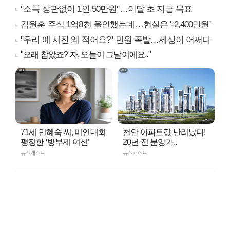
"소득 상관없이 1인 50만원"…이달 초 지급 목표
김원훈 주식 1억8천 올인했는데…현실은 '-2,400만원'
"우리 애 사진 왜 적어요?" 민원 폭발…세상이 어쩌다
"오래 참았죠? 자, 오늘이 그날이에요.."
71세 민혜숙 씨, 미인대회
천안 아파트값 난리났다!
평정한 ‘방부제 여신’
20년 전 분양가..
뉴스캐스트
뉴스캐스트