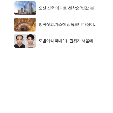
오산 신축 아파트, 선착순 ‘반값’ 분양
시작..
방귀잦고,가스참 장속보니 대장이아
니라..
모발이식 국내 1위 권위자 서울에 있
었다..