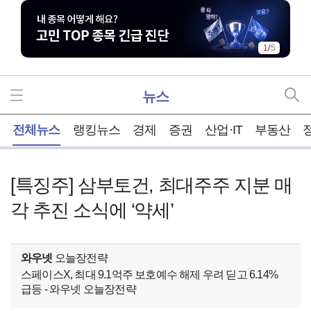
1
/
5
뉴스
홈
전체뉴스
랭킹뉴스
경제
증권
산업·IT
부동산
[특징주] 삼부토건, 최대주주 지분 매
각 추진 소식에 ‘약세’
와우넷
오늘장전략
스페이스X, 최대 9.1억주 보호예수 해제 우려 딛고 6.14%
급등 - 와우넷 오늘장전략