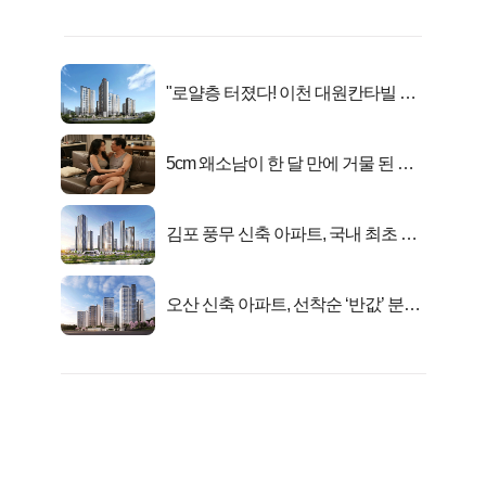
"로얄층 터졌다! 이천 대원칸타빌 잔
여세대 긴급 공개"
5cm 왜소남이 한 달 만에 거물 된 사
연
김포 풍무 신축 아파트, 국내 최초 반
값 분양..
오산 신축 아파트, 선착순 ‘반값’ 분양
시작..