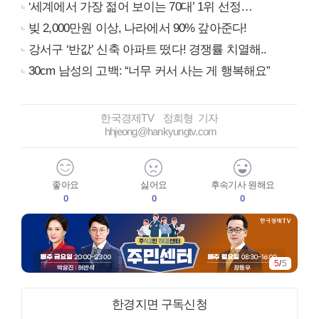
‘세계에서 가장 젊어 보이는 70대’ 1위 선정…
빚 2,000만원 이상, 나라에서 90% 갚아준다!
강서구 ‘반값’ 신축 아파트 떴다! 경쟁률 치열해..
30cm 남성의 고백: “너무 커서 사는 게 행복해요”
한국경제TV 정희형 기자
hhjeong@hankyungtv.com
좋아요
싫어요
후속기사 원해요
0
0
0
5
/
5
한경지면 구독신청