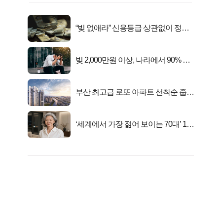
“빚 없애라” 신용등급 상관없이 정부
서 2억지원!
빚 2,000만원 이상, 나라에서 90% 갚
아준다!
부산 최고급 로또 아파트 선착순 줍줍
떴다!
‘세계에서 가장 젊어 보이는 70대’ 1위
선정…