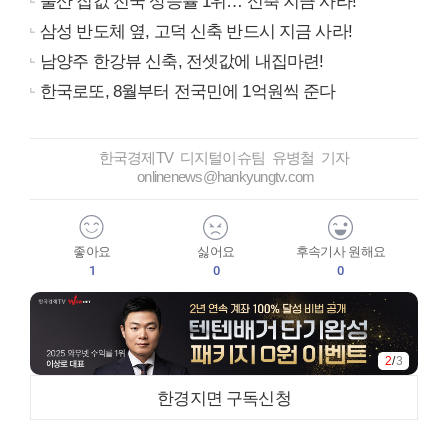
울산 집값 전국 상승률 1위… 신축 지금 사라!
삼성 반도체 옆, 고덕 신축 반드시 지금 사라!
남양주 한강뷰 신축, 전셋값에 내집마련!
한국로또, 8월부터 전국민에 1억원씩 준다
한국경제TV 디지털이슈팀 유병철 기자
onlinenews@hankyungtv.com
좋아요
싫어요
후속기사 원해요
1
0
0
3
/
3
한경지면 구독신청