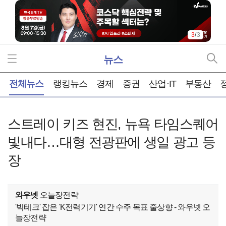
1
/
3
뉴스
홈
전체뉴스
랭킹뉴스
경제
증권
산업·IT
부동산
스트레이 키즈 현진, 뉴욕 타임스퀘어
빛내다…대형 전광판에 생일 광고 등
장
와우넷
오늘장전략
'빅테크' 잡은 'K전력기기' 연간 수주 목표 줄상향 - 와우넷 오
늘장전략