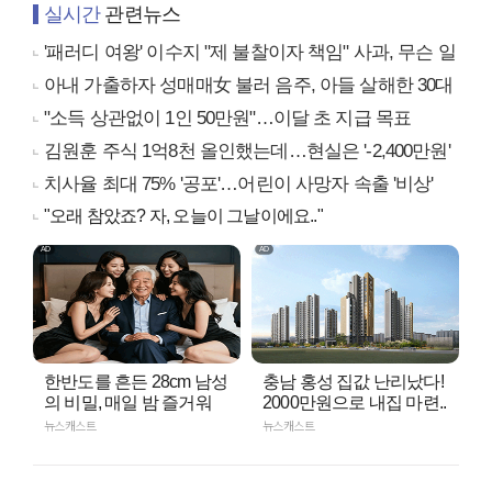
실시간
관련뉴스
'패러디 여왕' 이수지 "제 불찰이자 책임" 사과, 무슨 일
아내 가출하자 성매매女 불러 음주, 아들 살해한 30대
"소득 상관없이 1인 50만원"…이달 초 지급 목표
김원훈 주식 1억8천 올인했는데…현실은 '-2,400만원'
치사율 최대 75% '공포'…어린이 사망자 속출 '비상'
"오래 참았죠? 자, 오늘이 그날이에요.."
한반도를 흔든 28cm 남성
충남 홍성 집값 난리났다!
의 비밀, 매일 밤 즐거워
2000만원으로 내집 마련..
뉴스캐스트
뉴스캐스트