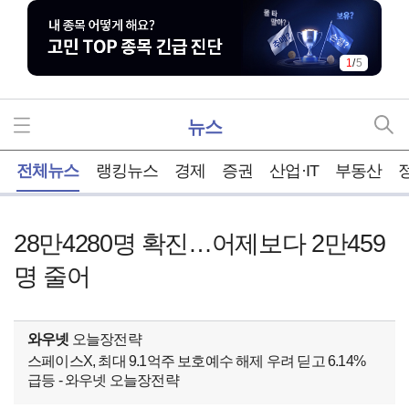
1
/
5
뉴스
홈
전체뉴스
랭킹뉴스
경제
증권
산업·IT
부동산
28만4280명 확진…어제보다 2만459
명 줄어
와우넷
오늘장전략
스페이스X, 최대 9.1억주 보호예수 해제 우려 딛고 6.14%
급등 - 와우넷 오늘장전략