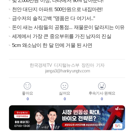
빚 2,000만원 이상, 나라에서 90% 갚아준다!
천안 대단지 아파트 500만원으로 내집마련!
금수저의 솔직고백 "명품은 다 여기서.."
돈이 새는 사람들의 공통점... 재물운이 달라지는 이유
세계에서 가장 큰 중요부위를 가진 남자의 진실
5cm 왜소남이 한 달 만에 거물 된 사연
한국경제TV 디지털뉴스부 장진아 기자
janga3@hankyungtv.com
좋아요
싫어요
후속기사 원해요
0
0
0
5
/
5