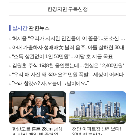
한경지면 구독신청
실시간
관련뉴스
허지웅 "우리가 지지한 인간들이 이 꼴을"...또 소신 발언
아내 가출하자 성매매女 불러 음주, 아들 살해한 30대
"소득 상관없이 1인 50만원"…이달 초 지급 목표
김원훈 주식 1억8천 올인했는데…현실은 '-2,400만원'
"우리 애 사진 왜 적어요?" 민원 폭발…세상이 어쩌다
"오래 참았죠? 자, 오늘이 그날이에요.."
한반도를 흔든 28cm 남성
천안 아파트값 난리났다!
의 비밀, 매일 밤 즐거워
20년 전 분양가..