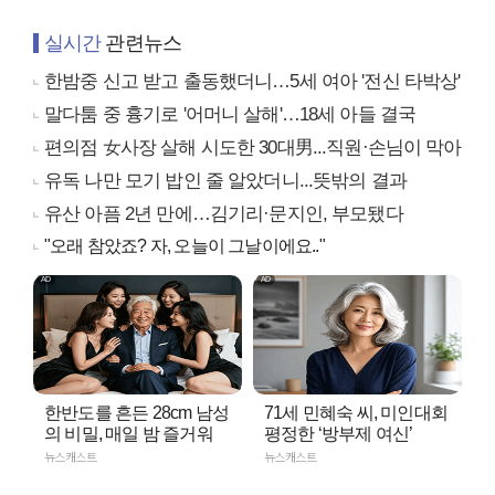
실시간
관련뉴스
한밤중 신고 받고 출동했더니…5세 여아 '전신 타박상'
말다툼 중 흉기로 '어머니 살해'…18세 아들 결국
편의점 女사장 살해 시도한 30대男...직원·손님이 막아
유독 나만 모기 밥인 줄 알았더니...뜻밖의 결과
유산 아픔 2년 만에…김기리·문지인, 부모됐다
"오래 참았죠? 자, 오늘이 그날이에요.."
한반도를 흔든 28cm 남성
71세 민혜숙 씨, 미인대회
의 비밀, 매일 밤 즐거워
평정한 ‘방부제 여신’
뉴스캐스트
뉴스캐스트