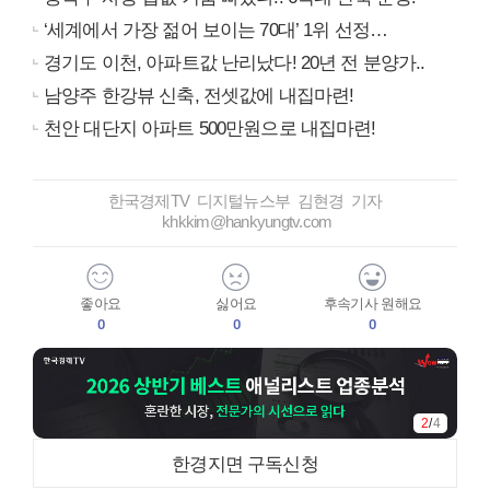
‘세계에서 가장 젊어 보이는 70대’ 1위 선정…
경기도 이천, 아파트값 난리났다! 20년 전 분양가..
남양주 한강뷰 신축, 전셋값에 내집마련!
천안 대단지 아파트 500만원으로 내집마련!
한국경제TV 디지털뉴스부 김현경 기자
khkkim@hankyungtv.com
좋아요
싫어요
후속기사 원해요
0
0
0
3
/
4
한경지면 구독신청