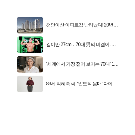
천안아산 아파트값 난리났다! 20년
전 분양가..
길이만 27cm…70대 男의 비결이..충
격!
‘세계에서 가장 젊어 보이는 70대’ 1위
선정…
83세 박혜숙 씨, ‘압도적 몸매’ 다이어
트 신 등극