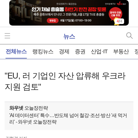
4
/
4
뉴스
홈
전체뉴스
랭킹뉴스
경제
증권
산업·IT
부동산
"EU, 러 기업인 자산 압류해 우크라
지원 검토"
와우넷
오늘장전략
'AI 데이터센터' 특수…반도체 넘어 철강·조선·방산 '새 먹거
리' - 와우넷 오늘장전략