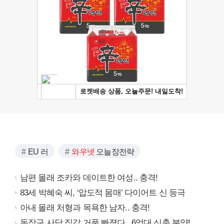
EU 러
와우넷
오늘장전략
남편 몰래 조카와 데이트한 여성.. 충격!
83세 박혜숙 씨, ‘압도적 몸매’ 다이어트 신 등극
아내 몰래 처형과 목욕한 남자.. 충격!
동작구 사당 집값 거품 빠졌다.. 6억대 신축 분양!